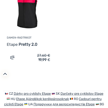
Anmelden /
Registrieren
DAMEN-RADTRIKOT
Etape
Pretty 2.0
27,60
€
19,99
€
Zum Vergleich 'Damen-Radtrikot Etape Pretty 2.0' hinzu
CZ
Dárky pro cyklisty Etape
SK
Darčeky pre cyklistov Etape
HU
Etape Ajándékok kerékpárosoknak
RO
Cadouri pentru
cicliști Etape
UA
Подарунки для велосипедистів Etape
BG