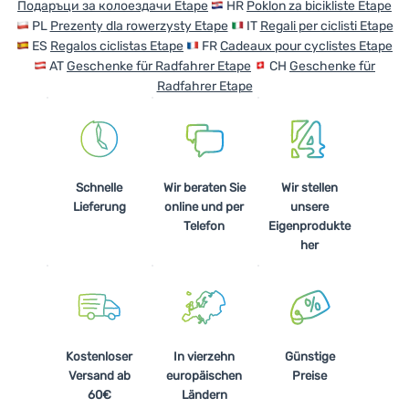
Подаръци за колоездачи Etape
HR
Poklon za bicikliste Etape
PL
Prezenty dla rowerzysty Etape
IT
Regali per ciclisti Etape
ES
Regalos ciclistas Etape
FR
Cadeaux pour cyclistes Etape
AT
Geschenke für Radfahrer Etape
CH
Geschenke für
Radfahrer Etape
Schnelle
Wir beraten Sie
Wir stellen
Lieferung
online und per
unsere
Telefon
Eigenprodukte
her
Kostenloser
In vierzehn
Günstige
Versand ab
europäischen
Preise
60€
Ländern