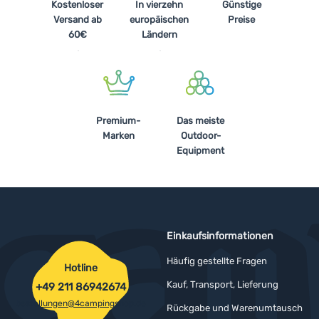
Kostenloser
In vierzehn
Günstige
Versand ab
europäischen
Preise
60€
Ländern
Premium-
Das meiste
Marken
Outdoor-
Equipment
Einkaufsinformationen
Häufig gestellte Fragen
Hotline
Kauf, Transport, Lieferung
+49 211 86942674
bestellungen@4campingshop.de
Rückgabe und Warenumtausch