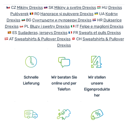
CZ
Mikiny Drexiss
SK
Mikiny a svetre Drexiss
HU
Drexiss
Anmelden /
Pulóverek
RO
Hanorace și pulovere Drexiss
UA
Кофти
Registrieren
Drexiss
BG
Суитшърти и пуловери Drexiss
HR
Dukserice
Drexiss
PL
Bluzy i swetry Drexiss
IT
Felpe e maglioni Drexiss
ES
Sudaderas, jerseys Drexiss
FR
Sweats et pulls Drexiss
AT
Sweatshirts & Pullover Drexiss
CH
Sweatshirts & Pullover
Drexiss
Schnelle
Wir beraten Sie
Wir stellen
Lieferung
online und per
unsere
Telefon
Eigenprodukte
her