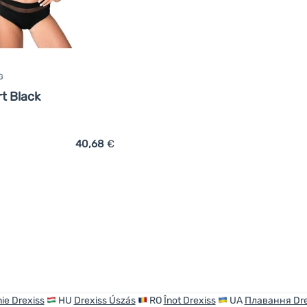
G
t Black
40,68
€
ich 'Damenbadeanzug Drexiss Sport Black' hinzufügen
ie Drexiss
HU
Drexiss Úszás
RO
Înot Drexiss
UA
Плавання Dre