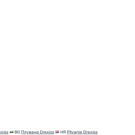
xiss
BG
Плуване Drexiss
HR
Plivanje Drexiss