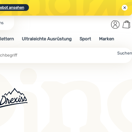
ebot ansehen
Benut
Wa
ns
N.
Entdecken
Anmelden
War
lettern
Ultraleichte Ausrüstung
Sport
Marken
ebot ansehen
Suchen