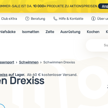
OMMER-SALE IST DA.
10 000+
PRODUKTE ZU AKTIONSPREISEN.
Ang
Club eXtra
Beratung
Hilfe & Kontakte
Über u
AUSGEWÄHLTE CAMPING- & WANDERAUSRÜSTUNG.
CODE
OUT10
NUTZE
hlafsäcke
Isomatten
Zelte
Ausrüstung
Kochen
K
OMMER-SALE IST DA.
10 000+
PRODUKTE ZU AKTIONSPREISEN.
Ang
ssersport
Schwimmen
Schwimmen Drexiss
exiss
auf Lager.
Ab 60 € kostenloser Versand.
 Drexiss
Marken