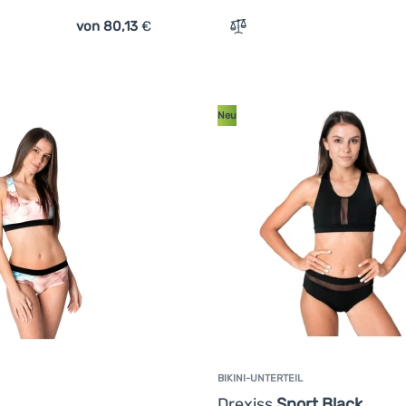
von 80,13
€
ich 'Damenbadeanzug Drexiss Luxury' hinzufügen
Zum Vergleich 'Damenbade
Neu
BIKINI-UNTERTEIL
Kundenbewertung
Drexiss
Sport Black