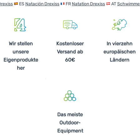
rexiss
ES
Natación Drexiss
FR
Natation Drexiss
AT
Schwimmen
Wir stellen
Kostenloser
In vierzehn
unsere
Versand ab
europäischen
Eigenprodukte
60€
Ländern
her
Das meiste
Outdoor-
Equipment