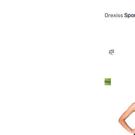
Drexiss
Spor
Zum Verglei
Neu