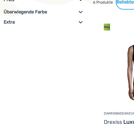
Gefundene
6 Produkte
Überwiegende Farbe
Filterung anzeigen
Produkte
€
€
Extra
az
Rosa
Schwarz
Neu
Neu
(
6
)
DAMENBADEANZU
Drexiss
Lux