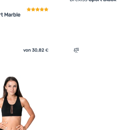
t Marble
von 30,82
€
ch 'Bikini-Unterteil Drexiss Sport Marble' hinzufügen
Zum Vergleich 'Bikini-Unte