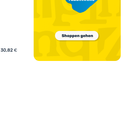
30,82
€
rteil Drexiss Sport Black' hinzufügen