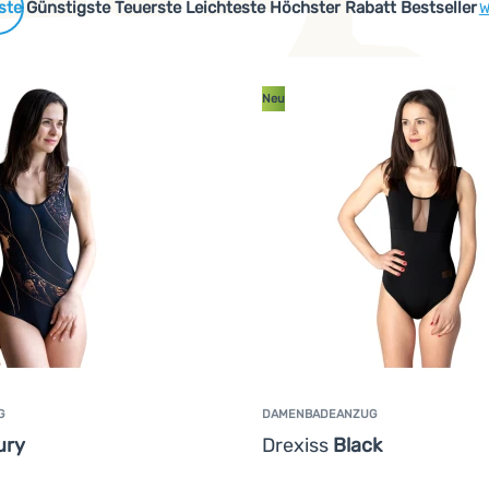
 Produkte
Günstigste
Teuerste
Leichteste
Höchster Rabatt
Bestseller
W
Neu
G
DAMENBADEANZUG
ury
Drexiss
Black