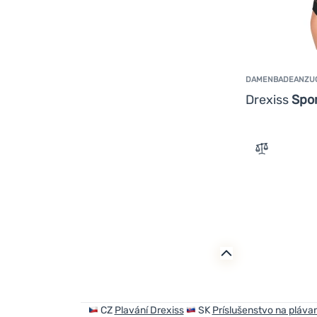
DAMENBADEANZU
Drexiss
Spor
Zum Vergle
CZ
Plavání Drexiss
SK
Príslušenstvo na plávan