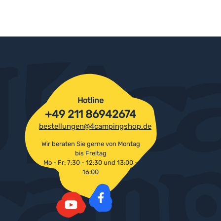
Hotline
+49 211 86942674
bestellungen@4campingshop.de
Wir beraten Sie gerne von Montag
bis Freitag
Mo - Fr: 7:30 - 12:30 und 13:00 -
16:00
Facebook