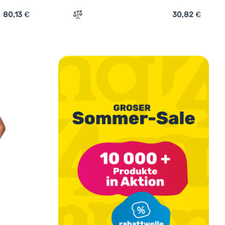
80,13
€
30,82
€
anzug Drexiss Black' hinzufügen
Zum Vergleich 'Damenbadeanzug Drexiss 