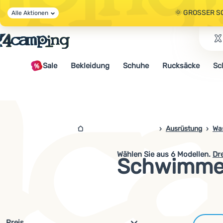
🌞 GROSSER S
Alle Aktionen
🤫 - 10 % AUF 
Sale
Bekleidung
Schuhe
Rucksäcke
Sc
🌞 GROSSER S
4campingshop.de
Ausrüstung
Wa
Wählen Sie aus
6
Modellen.
Dr
Schwimmen
Filterung nach Parametern und 
Preis