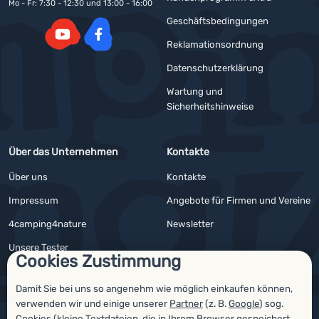
Mo - Fr: 7:30 - 12:30 und 13:00 - 16:00
Geschäftsbedingungen
Reklamationsordnung
YouTube
Facebook
Datenschutzerklärung
Wartung und
Sicherheitshinweise
Über das Unternehmen
Kontakte
Über uns
Kontakte
Impressum
Angebote für Firmen und Vereine
4camping4nature
Newsletter
Unsere Tester
Cookies Zustimmung
Damit Sie bei uns so angenehm wie möglich einkaufen können,
verwenden wir und einige unserer
Partner
(z. B.
Google
) sog.
Auszeichnungen
Cookies (kleine Textdateien, die in Ihrem Browser gespeichert