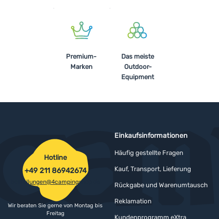
Anmelden /
Registrieren
Premium-
Das meiste
Marken
Outdoor-
Equipment
Einkaufsinformationen
Häufig gestellte Fragen
Hotline
Kauf, Transport, Lieferung
+49 211 86942674
bestellungen@4campingshop.de
Rückgabe und Warenumtausch
Reklamation
Wir beraten Sie gerne von Montag bis
Freitag
Kundenprogramm eXtra