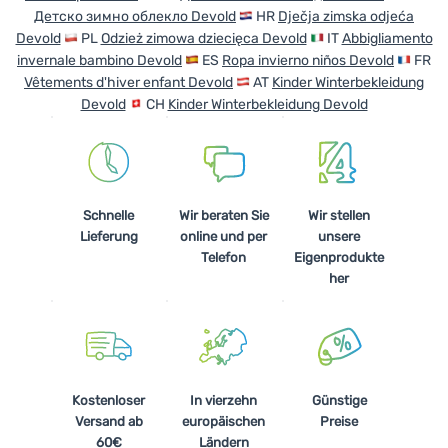
Детско зимно облекло Devold
HR
Dječja zimska odjeća
Kochen
Devold
PL
Odzież zimowa dziecięca Devold
IT
Abbigliamento
invernale bambino Devold
ES
Ropa invierno niños Devold
FR
Klettern
Vêtements d'hiver enfant Devold
AT
Kinder Winterbekleidung
Ultraleichte
Devold
CH
Kinder Winterbekleidung Devold
Ausrüstung
Sport
Marken
Schnelle
Wir beraten Sie
Wir stellen
Lieferung
online und per
unsere
Club
Telefon
Eigenprodukte
eXtra
her
Beratung
Hilfe &
Kontakte
Kostenloser
In vierzehn
Günstige
Über
Versand ab
europäischen
Preise
uns
60€
Ländern