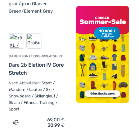
DAMEN FUNKTIONS-SWEATSHIRT
Dare 2b
Elation IV Core
Stretch
Nach Aktivitäten:
Stadt /
Wandern / Laufen / Ski /
Snowboard / Skilanglauf /
Skialp / Fitness, Training /
Sport
69,00
€
30,99
€
Zum Vergleich 'Damen Funktions-Sweatshirt Dare 2b Elat