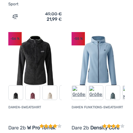
Sport
49,00
€
21,99
€
Zum Vergleich 'Damen Funktions-Sweatshirt Dare 2b Ice
-56
%
-55
%
DAMEN-SWEATSHIRT
DAMEN FUNKTIONS-SWEATSHIRT
Kundenbewertung
Kundenbewer
Dare 2b
W Pro Torrek
Dare 2b
Density Core