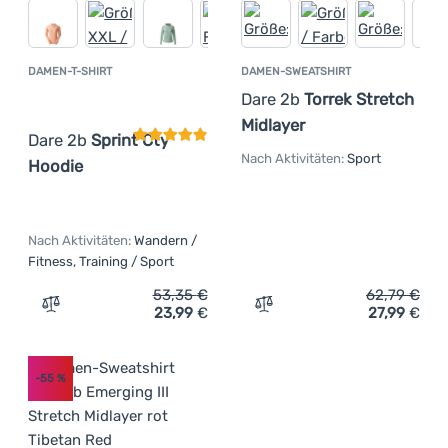
DAMEN-T-SHIRT
DAMEN-SWEATSHIRT
Kundenbewertung
Dare 2b
Torrek Stretch
Midlayer
Dare 2b
Sprint Cty
Nach Aktivitäten:
Sport
Hoodie
Nach Aktivitäten:
Wandern /
Fitness, Training / Sport
53,35
€
62,79
€
23,99
€
27,99
€
Zum Vergleich 'Damen-T-Shirt Dare 2b Sprint Cty Hoodie
Zum Vergleich 'Damen-Swea
-55
%