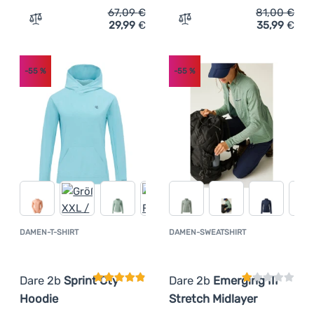
67,09
€
81,00
€
29,99
€
35,99
€
Zum Vergleich 'Damen Funktions-Sweatshirt Dare 2b Eme
Zum Vergleich 'Damen-Swea
Anmelden /
Registrieren
-55
%
-55
%
DAMEN-T-SHIRT
DAMEN-SWEATSHIRT
Kundenbewertung
Kundenbewer
Dare 2b
Sprint Cty
Dare 2b
Emerging III
Hoodie
Stretch Midlayer