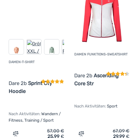
DAMEN FUNKTIONS-SWEATSHIRT
Kundenbewer
DAMEN-T-SHIRT
Kundenbewertung
Dare 2b
Ascending
Dare 2b
Sprint Cty
Core Str
Hoodie
Nach Aktivitäten:
Sport
Nach Aktivitäten:
Wandern /
Fitness, Training / Sport
57,00
€
67,09
€
25,99
€
29,99
€
Zum Vergleich 'Damen-T-Shirt Dare 2b Sprint Cty Hoodie
Zum Vergleich 'Damen Fun