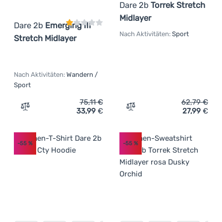
Dare 2b
Torrek Stretch
Midlayer
Dare 2b
Emerging III
Nach Aktivitäten:
Sport
Stretch Midlayer
Nach Aktivitäten:
Wandern /
Sport
75,11
€
62,79
€
33,99
€
27,99
€
Zum Vergleich 'Damen-Sweatshirt Dare 2b Emerging III S
Zum Vergleich 'Damen-Swea
-55
%
-55
%