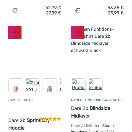
62,79
€
53,35
€
27,99
€
23,99
€
Zum Vergleich 'Damen-Sweatshirt Dare 2b Torrek Stretch
Zum Vergleich 'Damen-T-Sh
-54
%
-55
%
DAMEN-T-SHIRT
DAMEN FUNKTIONS-SWEATSHIRT
Kundenbewertung
Dare 2b
Blindside
Midlayer
Dare 2b
Sprint Cty
Nach Aktivitäten:
Stadt /
Hoodie
Wandern / Laufen / Ski /