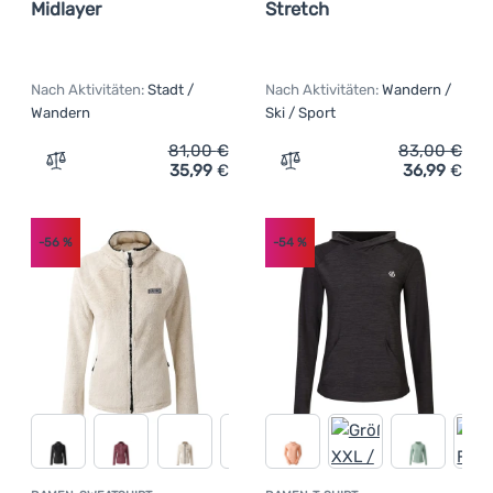
Midlayer
Stretch
Nach Aktivitäten:
Stadt /
Nach Aktivitäten:
Wandern /
Wandern
Ski / Sport
81,00
€
83,00
€
35,99
€
36,99
€
Zum Vergleich 'Damen-Sweatshirt Dare 2b W Pro Torrek 
Zum Vergleich 'Damen Fun
-56
%
-54
%