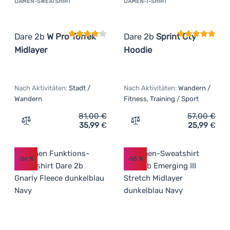
DAMEN-SWEATSHIRT
DAMEN-T-SHIRT
Kundenbewertung
Kundenbewer
Dare 2b
W Pro Torrek
Dare 2b
Sprint Cty
Midlayer
Hoodie
Nach Aktivitäten:
Stadt /
Nach Aktivitäten:
Wandern /
Wandern
Fitness, Training / Sport
81,00
€
57,00
€
35,99
€
25,99
€
Zum Vergleich 'Damen-Sweatshirt Dare 2b W Pro Torrek 
Zum Vergleich 'Damen-T-Sh
-56
%
-55
%