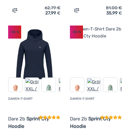
62,79
€
81,00
€
27,99
€
35,99
€
Zum Vergleich 'Damen-Sweatshirt Dare 2b Torrek Stretch
Zum Vergleich 'Damen-Swea
-55
%
-55
%
DAMEN-T-SHIRT
DAMEN-T-SHIRT
Kundenbewertung
Kundenbewer
Dare 2b
Sprint Cty
Dare 2b
Sprint Cty
Hoodie
Hoodie