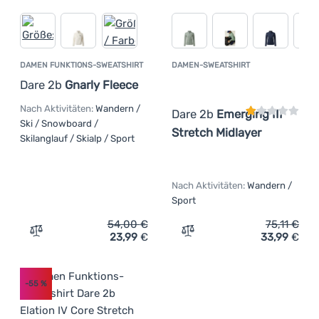
DAMEN FUNKTIONS-SWEATSHIRT
DAMEN-SWEATSHIRT
Kundenbewer
Dare 2b
Gnarly Fleece
Nach Aktivitäten:
Wandern /
Dare 2b
Emerging III
Ski / Snowboard /
Stretch Midlayer
Skilanglauf / Skialp / Sport
Nach Aktivitäten:
Wandern /
Sport
54,00
€
75,11
€
23,99
€
33,99
€
Zum Vergleich 'Damen Funktions-Sweatshirt Dare 2b Gna
Zum Vergleich 'Damen-Swea
-55
%