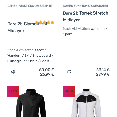
DAMEN FUNKTIONS-SWEATSHIRT
DAMEN FUNKTIONS-SWEATSHIRT
Kundenbewertung
Dare 2b
Torrek Stretch
Midlayer
Dare 2b
Glamorize III
Nach Aktivitäten:
Wandern /
Midlayer
Sport
Nach Aktivitäten:
Stadt /
Wandern / Ski / Snowboard /
Skilanglauf / Skialp / Sport
60,00
€
63,14
€
26,99
€
27,99
€
Zum Vergleich 'Damen Funktions-Sweatshirt Dare 2b Glam
Zum Vergleich 'Damen Funk
-56
%
-54
%