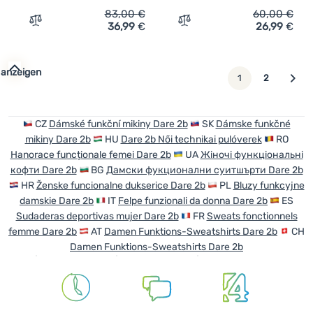
83,00
€
60,00
€
36,99
€
26,99
€
Zum Vergleich 'Damen Funktions-Sweatshirt Dare 2b Den
Zum Vergleich 'Damen Funk
 anzeigen
weiter
1
2
CZ
Dámské funkční mikiny Dare 2b
SK
Dámske funkčné
mikiny Dare 2b
HU
Dare 2b Női technikai pulóverek
RO
Hanorace funcționale femei Dare 2b
UA
Жіночі функціональні
кофти Dare 2b
BG
Дамски фукционални суитшърти Dare 2b
HR
Ženske funcionalne dukserice Dare 2b
PL
Bluzy funkcyjne
damskie Dare 2b
IT
Felpe funzionali da donna Dare 2b
ES
Sudaderas deportivas mujer Dare 2b
FR
Sweats fonctionnels
femme Dare 2b
AT
Damen Funktions-Sweatshirts Dare 2b
CH
Damen Funktions-Sweatshirts Dare 2b