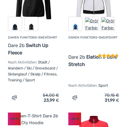
DAMEN FUNKTIONS-SWEATSHIRT
DAMEN FUNKTIONS-SWEATSHIRT
Kundenbewer
Dare 2b
Switch Up
Fleece
Dare 2b
Elation II Core
Nach Aktivitäten:
Stadt /
Stretch
Wandern / Ski / Snowboard /
Skilanglauf / Skialp / Fitness,
Training / Sport
Nach Aktivitäten:
Sport
54,00
€
70,15
€
23,99
€
31,99
€
Zum Vergleich 'Damen Funktions-Sweatshirt Dare 2b Swi
Zum Vergleich 'Damen Funk
-54
%
-55
%