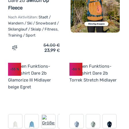
Dare 2b
Switch Up
Fleece
Nach Aktivitäten:
Stadt /
Wandern / Ski / Snowboard /
Skilanglauf / Skialp / Fitness,
Training / Sport
54,00
€
23,99
€
Zum Vergleich 'Damen Funktions-Sweatshirt Dare 2b Swi
-55
%
-56
%