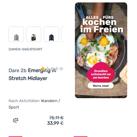
DAMEN-SWEATSHIRT
Kundenbewertung
Dare 2b
Emerging III
Stretch Midlayer
Nach Aktivitäten:
Wandern /
Sport
75,11
€
33,99
€
Zum Vergleich 'Damen-Sweatshirt Dare 2b Emerging III S