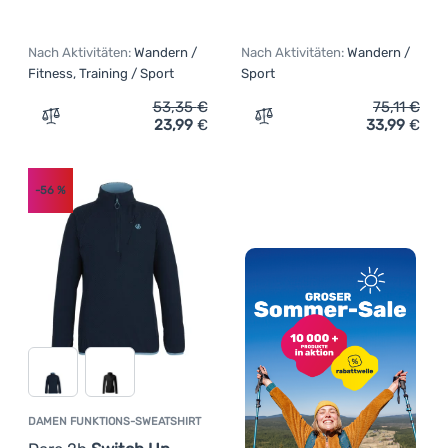
Nach Aktivitäten:
Wandern /
Nach Aktivitäten:
Wandern /
Fitness, Training / Sport
Sport
53,35
€
75,11
€
23,99
€
33,99
€
Zum Vergleich 'Damen-T-Shirt Dare 2b Sprint Cty Hoodie
Zum Vergleich 'Damen-Swea
-56
%
DAMEN FUNKTIONS-SWEATSHIRT