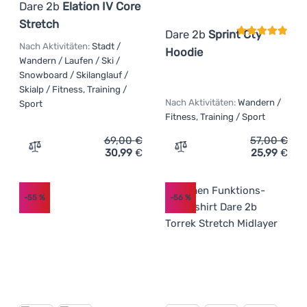
Dare 2b
Elation IV Core
Stretch
Dare 2b
Sprint Cty
Nach Aktivitäten:
Stadt /
Hoodie
Wandern / Laufen / Ski /
Snowboard / Skilanglauf /
Skialp / Fitness, Training /
Nach Aktivitäten:
Wandern /
Sport
Fitness, Training / Sport
69,00
€
57,00
€
30,99
€
25,99
€
Zum Vergleich 'Damen Funktions-Sweatshirt Dare 2b Elat
Zum Vergleich 'Damen-T-Sh
-55
%
-56
%