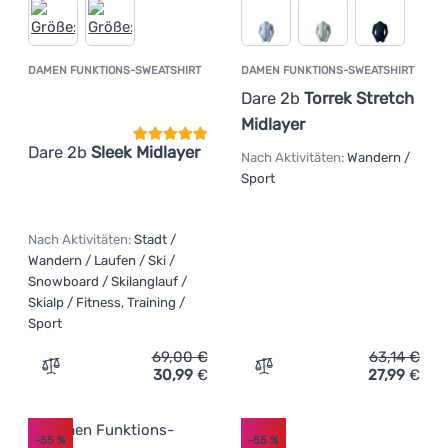
DAMEN FUNKTIONS-SWEATSHIRT
DAMEN FUNKTIONS-SWEATSHIRT
Kundenbewertung
Dare 2b
Torrek Stretch
Midlayer
Dare 2b
Sleek Midlayer
Nach Aktivitäten:
Wandern /
Sport
Nach Aktivitäten:
Stadt /
Wandern / Laufen / Ski /
Snowboard / Skilanglauf /
Skialp / Fitness, Training /
Sport
69,00
€
63,14
€
30,99
€
27,99
€
Zum Vergleich 'Damen Funktions-Sweatshirt Dare 2b Sle
Zum Vergleich 'Damen Funk
-55
%
-55
%