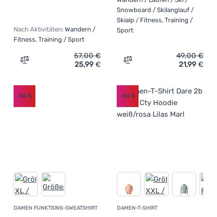
Snowboard / Skilanglauf /
Skialp / Fitness, Training /
Nach Aktivitäten:
Wandern /
Sport
Fitness, Training / Sport
57,00
€
49,00
€
25,99
€
21,99
€
Zum Vergleich 'Damen-T-Shirt Dare 2b Sprint Cty Hoodie
Zum Vergleich 'Damen Funk
-55
%
-54
%
DAMEN FUNKTIONS-SWEATSHIRT
DAMEN-T-SHIRT
Kundenbewer