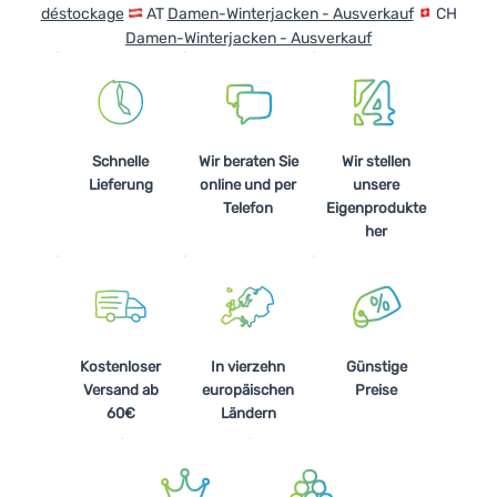
déstockage
AT
Damen-Winterjacken - Ausverkauf
CH
Damen-Winterjacken - Ausverkauf
Schnelle
Wir beraten Sie
Wir stellen
Lieferung
online und per
unsere
Telefon
Eigenprodukte
her
Kostenloser
In vierzehn
Günstige
Versand ab
europäischen
Preise
60€
Ländern