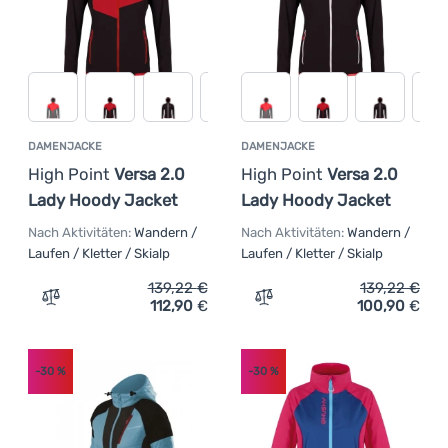
DAMENJACKE
DAMENJACKE
High Point
Versa 2.0
High Point
Versa 2.0
Lady Hoody Jacket
Lady Hoody Jacket
Nach Aktivitäten:
Wandern /
Nach Aktivitäten:
Wandern /
Laufen / Kletter / Skialp
Laufen / Kletter / Skialp
139,22
€
139,22
€
112,90
€
100,90
€
Zum Vergleich 'Damenjacke High Point Versa 2.0 Lady H
Zum Vergleich 'Damenjack
-30
%
-30
%