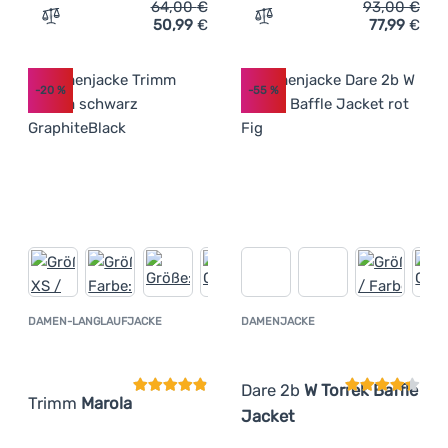
64,00
€
93,00
€
50,99
€
77,99
€
Zum Vergleich 'Damenjacke Trimm Roche Lady' hinzufüg
Zum Vergleich 'Damenjack
-20
%
-55
%
DAMEN-LANGLAUFJACKE
DAMENJACKE
Kundenbewertung
Kundenbewer
Dare 2b
W Torrek Baffle
Trimm
Marola
Jacket