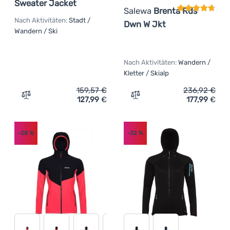
Sweater Jacket
Salewa
Brenta Rds
Nach Aktivitäten:
Stadt /
Dwn W Jkt
Wandern / Ski
Nach Aktivitäten:
Wandern /
Kletter / Skialp
159,57
€
236,92
€
127,99
€
177,99
€
Zum Vergleich 'Damen-Sweatshirt Patagonia Better Swea
Zum Vergleich 'Damenjack
-28
%
-32
%