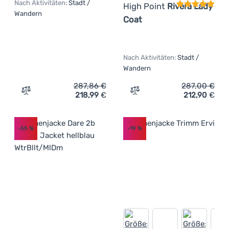
Nach Aktivitäten:
Stadt /
High Point
Rivera Lady
Wandern
Coat
Nach Aktivitäten:
Stadt /
Wandern
287,86
€
287,00
€
218,99
€
212,90
€
Zum Vergleich 'Damenjacke Fjällräven Kaipak Jacket W' 
Zum Vergleich 'Damenmant
-55
%
-19
%