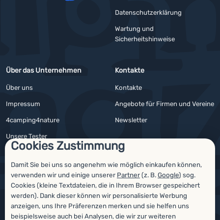
YouTube
Facebook
Datenschutzerklärung
Wartung und
Sicherheitshinweise
Über das Unternehmen
Kontakte
Über uns
Kontakte
Impressum
Angebote für Firmen und Vereine
4camping4nature
Newsletter
Unsere Tester
Cookies Zustimmung
Damit Sie bei uns so angenehm wie möglich einkaufen können,
verwenden wir und einige unserer
Partner
(z. B.
Google
) sog.
Auszeichnungen
Cookies (kleine Textdateien, die in Ihrem Browser gespeichert
werden). Dank dieser können wir personalisierte Werbung
anzeigen, uns Ihre Präferenzen merken und sie helfen uns
beispielsweise auch bei Analysen, die wir zur weiteren