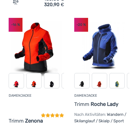
320,90
€
Zum Vergleich 'Damenjacke High Point Explosion 8.0 La
-16
%
-20
%
DAMENJACKE
DAMENJACKE
Kundenbewertung
Trimm
Roche Lady
Nach Aktivitäten:
Wandern /
Trimm
Zenona
Skilanglauf / Skialp / Sport