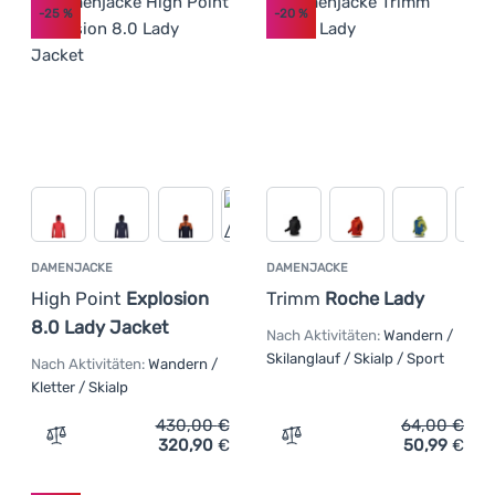
-25
%
-20
%
DAMENJACKE
DAMENJACKE
High Point
Explosion
Trimm
Roche Lady
8.0 Lady Jacket
Nach Aktivitäten:
Wandern /
Skilanglauf / Skialp / Sport
Nach Aktivitäten:
Wandern /
Kletter / Skialp
430,00
€
64,00
€
320,90
€
50,99
€
Zum Vergleich 'Damenjacke High Point Explosion 8.0 La
Zum Vergleich 'Damenjack