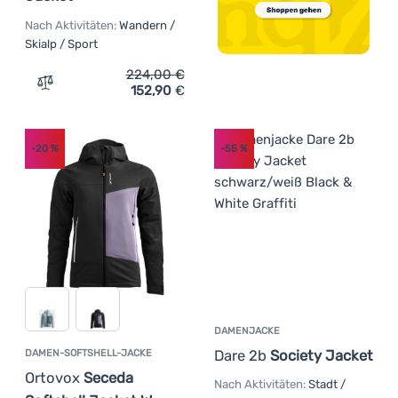
Nach Aktivitäten:
Wandern /
Skialp / Sport
224,00
€
152,90
€
Zum Vergleich 'Damenjacke High Point Zone Lady Jacket
-20
%
-55
%
DAMENJACKE
Dare 2b
Society Jacket
DAMEN-SOFTSHELL-JACKE
Ortovox
Seceda
Nach Aktivitäten:
Stadt /