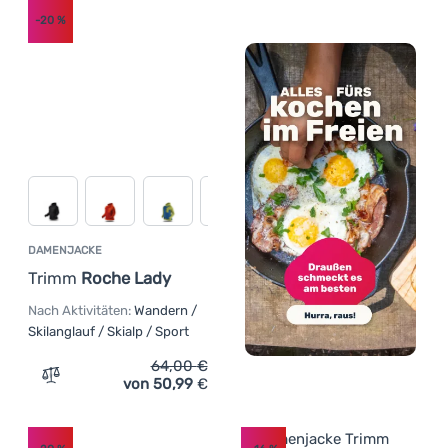
-20
%
DAMENJACKE
Trimm
Roche Lady
Nach Aktivitäten:
Wandern /
Skilanglauf / Skialp / Sport
64,00
€
von 50,99
€
Zum Vergleich 'Damenjacke Trimm Roche Lady' hinzufüg