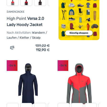
DAMENJACKE
High Point
Versa 2.0
Lady Hoody Jacket
Nach Aktivitäten:
Wandern /
Laufen / Kletter / Skialp
139,22
€
112,90
€
Zum Vergleich 'Damenjacke High Point Versa 2.0 Lady H
-26
%
-36
%