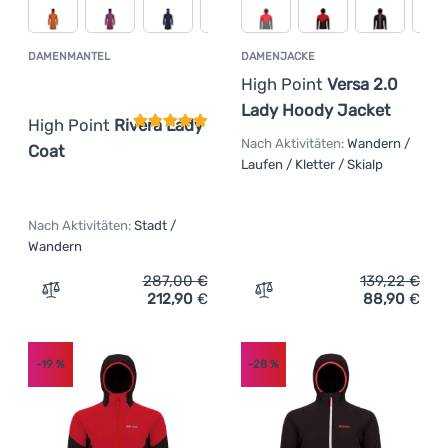
DAMENMANTEL
DAMENJACKE
Kundenbewertung
High Point
Versa 2.0
Lady Hoody Jacket
High Point
Rivera Lady
Nach Aktivitäten:
Wandern /
Coat
Laufen / Kletter / Skialp
Nach Aktivitäten:
Stadt /
Wandern
287,00
€
139,22
€
212,90
€
88,90
€
Zum Vergleich 'Damenmantel High Point Rivera Lady Coa
Zum Vergleich 'Damenjack
-19
%
-28
%