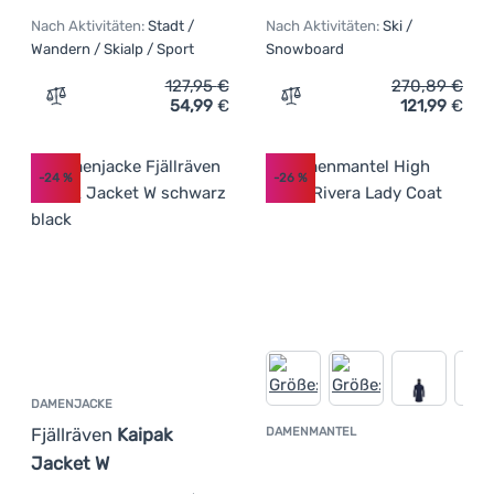
Nach Aktivitäten:
Stadt /
Nach Aktivitäten:
Ski /
Wandern / Skialp / Sport
Snowboard
127,95
€
270,89
€
54,99
€
121,99
€
Zum Vergleich 'Damenjacke Dare 2b Lively Jacket' hinzu
Zum Vergleich 'Damenjacke
-24
%
-26
%
DAMENJACKE
Fjällräven
Kaipak
DAMENMANTEL
Kundenbewer
Jacket W