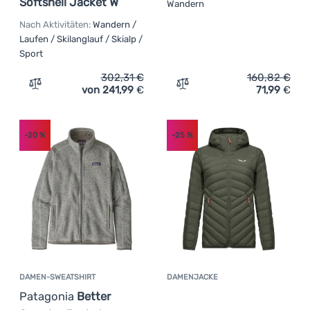
Softshell Jacket W
Wandern
Nach Aktivitäten:
Wandern /
Laufen / Skilanglauf / Skialp /
Sport
302,31
€
160,82
€
von 241,99
€
71,99
€
Zum Vergleich 'Damen-Softshell-Jacke Ortovox Seceda S
Zum Vergleich 'Damenjacke
-20
%
-25
%
DAMEN-SWEATSHIRT
DAMENJACKE
Kundenbewer
Patagonia
Better