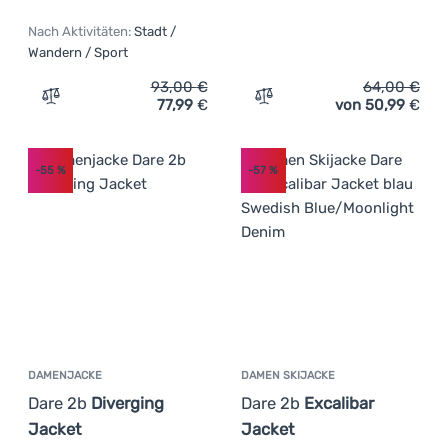
Nach Aktivitäten:
Stadt /
Wandern / Sport
93,00
€
64,00
€
77,99
€
von 50,99
€
Zum Vergleich 'Damenjacke Trimm Zenona' hinzufügen
Zum Vergleich 'Damenjack
-55
%
-57
%
DAMENJACKE
DAMEN SKIJACKE
Dare 2b
Diverging
Dare 2b
Excalibar
Jacket
Jacket