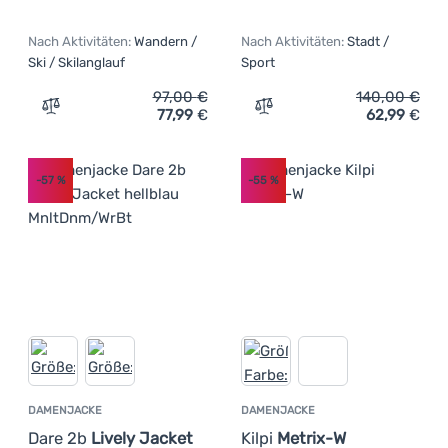
Nach Aktivitäten:
Wandern /
Nach Aktivitäten:
Stadt /
Ski / Skilanglauf
Sport
97,00
€
140,00
€
77,99
€
62,99
€
Zum Vergleich 'Damen-Langlaufjacke Trimm Marola' hin
Zum Vergleich 'Damenjacke
-57
%
-55
%
DAMENJACKE
DAMENJACKE
Dare 2b
Lively Jacket
Kilpi
Metrix-W