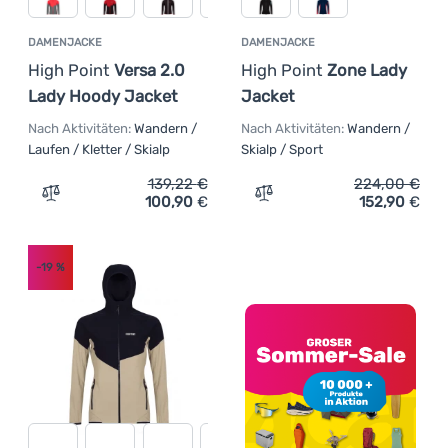
DAMENJACKE
DAMENJACKE
High Point
Versa 2.0
High Point
Zone Lady
Lady Hoody Jacket
Jacket
Nach Aktivitäten:
Wandern /
Nach Aktivitäten:
Wandern /
Laufen / Kletter / Skialp
Skialp / Sport
139,22
€
224,00
€
100,90
€
152,90
€
Zum Vergleich 'Damenjacke High Point Versa 2.0 Lady H
Zum Vergleich 'Damenjack
-19
%