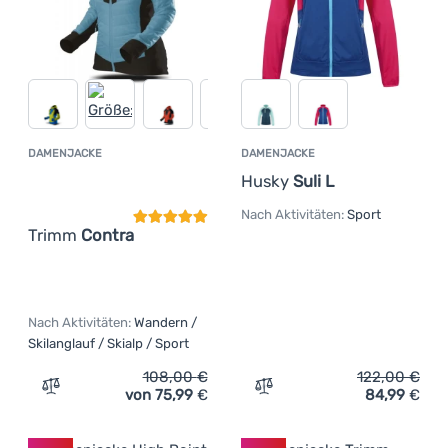
DAMENJACKE
DAMENJACKE
Kundenbewertung
Husky
Suli L
Nach Aktivitäten:
Sport
Trimm
Contra
Nach Aktivitäten:
Wandern /
Skilanglauf / Skialp / Sport
108,00
€
122,00
€
von 75,99
€
84,99
€
Zum Vergleich 'Damenjacke Trimm Contra' hinzufügen
Zum Vergleich 'Damenjacke