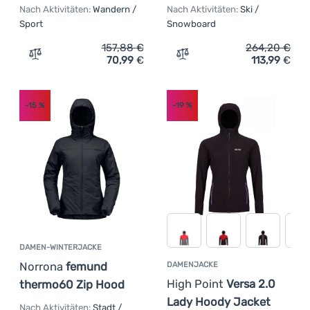
Nach Aktivitäten:
Wandern /
Nach Aktivitäten:
Ski /
Sport
Snowboard
157,88
€
264,20
€
70,99
€
113,99
€
Zum Vergleich 'Damenjacke Dare 2b Diverging Jacket' h
Zum Vergleich 'Damen Skij
-15
%
-19
%
DAMEN-WINTERJACKE
Norrona
femund
DAMENJACKE
High Point
Versa 2.0
thermo60 Zip Hood
Lady Hoody Jacket
Nach Aktivitäten:
Stadt /