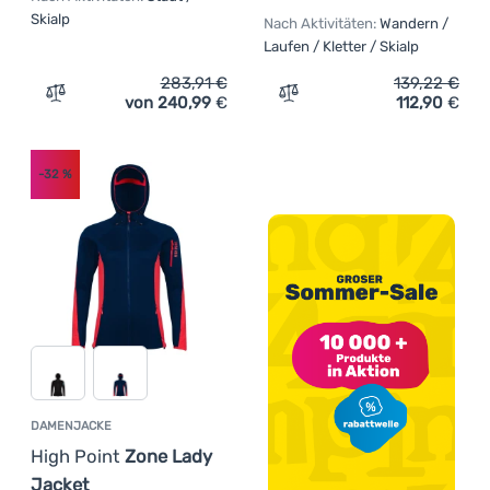
Skialp
Nach Aktivitäten:
Wandern /
Laufen / Kletter / Skialp
283,91
€
139,22
€
von 240,99
€
112,90
€
Zum Vergleich 'Damen-Winterjacke Norrona femund the
Zum Vergleich 'Damenjack
-32
%
DAMENJACKE
High Point
Zone Lady
Jacket