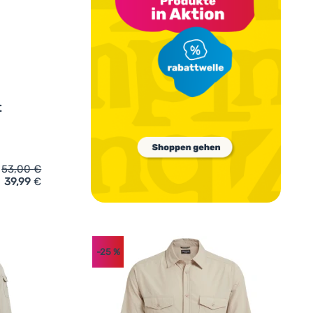
t
53,00
€
39,99
€
 Craghoppers Kiwi II Short Sleeved Shirt' hinzufügen
-25
%