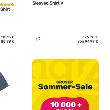
Sleeved Shirt V
Shirt
118,13
€
126,28
€
88,99
€
von 94,99
€
fügen
 Craghoppers NosiLife Adventure Long Sleeved Shirt III' hinzu
Zum Vergleich 'Herrenhemd Craghoppers N