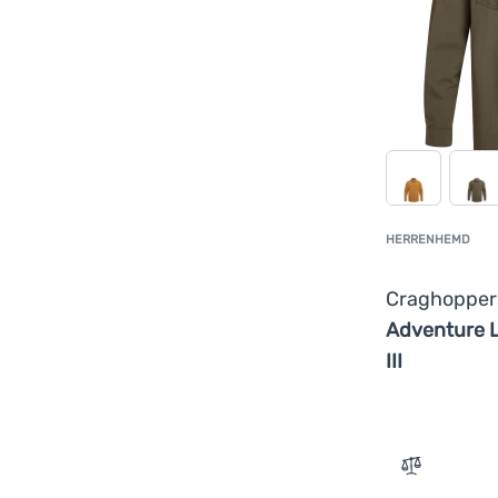
HERRENHEMD
Craghoppe
Adventure L
III
Zum Vergle