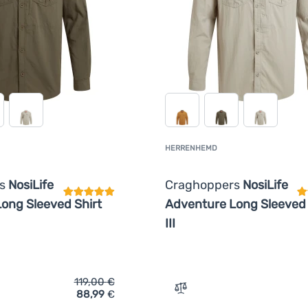
HERRENHEMD
Kundenbewertung
K
rs
NosiLife
Craghoppers
NosiLife
ong Sleeved Shirt
Adventure Long Sleeved 
III
119,00
€
88,99
€
ich 'Herrenhemd Craghoppers NosiLife Adventure Long Sleeved Sh
Zum Vergleich 'Herrenhemd