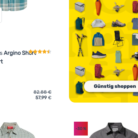
Kundenbewertung
rs
Argino Short
rt
82,88
€
57,99
€
ich 'Hemd Craghoppers Argino Short Sleeved Shirt' hinzufügen
-30
%