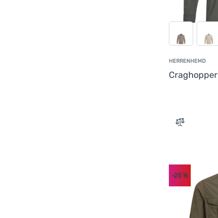
HERRENHEMD
Craghoppe
Zum Vergle
-25
%