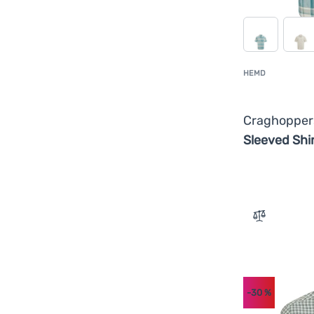
HEMD
Craghoppe
Sleeved Shi
Zum Vergle
-30
%