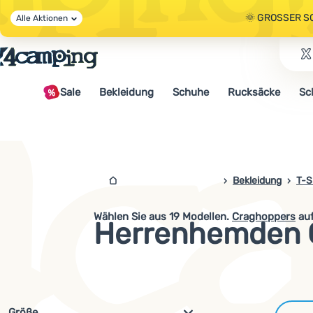
🌞 GROSSER S
Alle Aktionen
🤫 - 10 % AUF 
Sale
Bekleidung
Schuhe
Rucksäcke
Sc
🌞 GROSSER S
4campingshop.de
Bekleidung
T-S
Wählen Sie aus
19
Modellen.
Craghoppers
auf
Herrenhemden 
Filterung nach Parametern und 
Größe