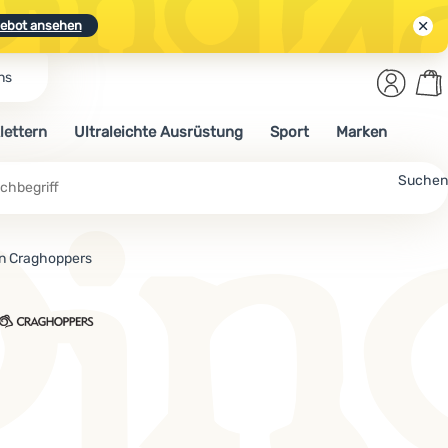
ebot ansehen
Benut
Wa
ns
N.
Entdecken
Anmelden
War
lettern
Ultraleichte Ausrüstung
Sport
Marken
ebot ansehen
Suchen
n Craghoppers