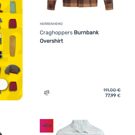
HERRENHEMD
Craghoppers
Burnbank
Overshirt
111,00
€
77,99
€
Zum Vergleich 'Herrenhemd Craghoppers 
-41
%