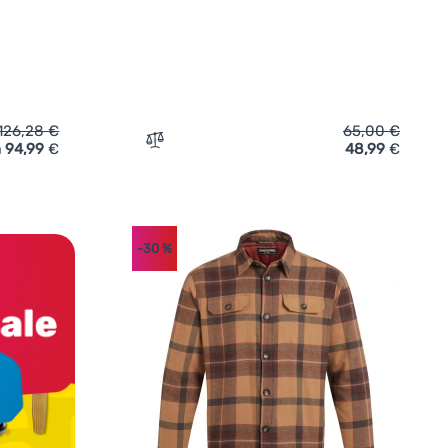
126,28
€
65,00
€
 94,99
€
48,99
€
 Craghoppers NosiLife Pro Long Sleeved Shirt V' hinzufügen
Zum Vergleich 'Herrenhemd Craghoppers Ki
-30
%