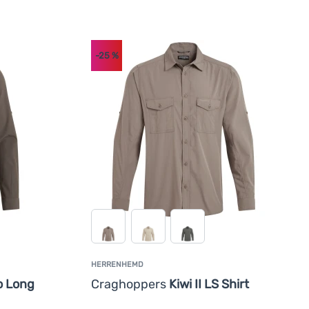
-25
%
HERRENHEMD
o Long
Craghoppers
Kiwi II LS Shirt