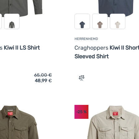
HERRENHEMD
rs
Kiwi II LS Shirt
Craghoppers
Kiwi II Shor
Sleeved Shirt
65,00
€
48,99
€
ich 'Herrenhemd Craghoppers Kiwi II LS Shirt' hinzufügen
Zum Vergleich 'Herrenhemd
-25
%