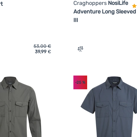
Craghoppers
NosiLife
rt
Adventure Long Sleeved 
III
53,00
€
39,99
€
ich 'Herrenhemd Craghoppers Kiwi II Short Sleeved Shirt' hinzu
Zum Vergleich 'Herrenhemd
-25
%