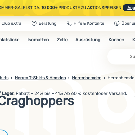
OMMER-SALE IST DA.
10 000+
PRODUKTE ZU AKTIONSPREISEN.
Ang
Club eXtra
Beratung
Hilfe & Kontakte
Über u
AUSGEWÄHLTE CAMPING- & WANDERAUSRÜSTUNG.
CODE
OUT10
NUTZE
hlafsäcke
Isomatten
Zelte
Ausrüstung
Kochen
K
OMMER-SALE IST DA.
10 000+
PRODUKTE ZU AKTIONSPREISEN.
Ang
hirts
Herren T-Shirts & Hemden
Herrenhemden
Herrenhemde
 Lager.
Rabatt - 24% bis - 41% Ab 60 € kostenloser Versand.
Craghoppers
Marken