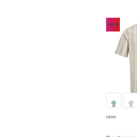
-30
%
HEMD