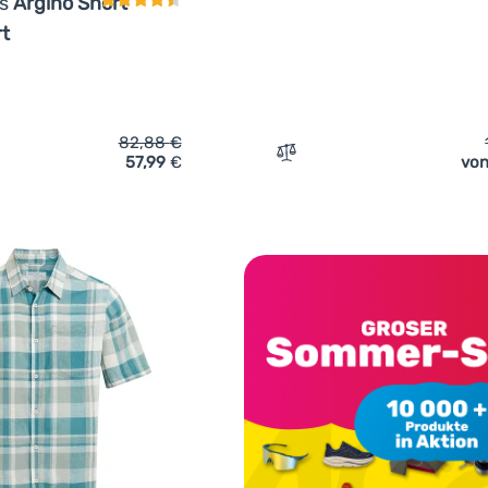
rs
Argino Short
rt
82,88
€
57,99
€
von
ich 'Hemd Craghoppers Argino Short Sleeved Shirt' hinzufügen
Zum Vergleich 'Herrenhemd