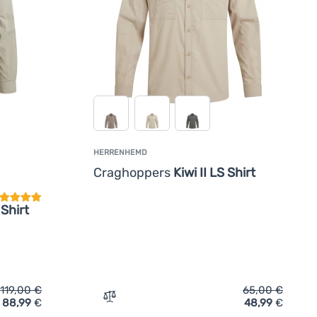
HERRENHEMD
undenbewertung
Craghoppers
Kiwi II LS Shirt
Shirt
119,00
€
65,00
€
88,99
€
48,99
€
irt III' hinzufügen
 Craghoppers NosiLife Adventure Long Sleeved Shirt III' hinzu
Zum Vergleich 'Herrenhemd Craghoppers Ki