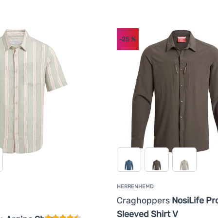
-25
%
HERRENHEMD
Kundenbewertung
Craghoppers
NosiLife Pr
Sleeved Shirt V