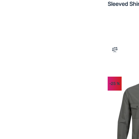
Sleeved Shi
Zum Vergle
-25
%