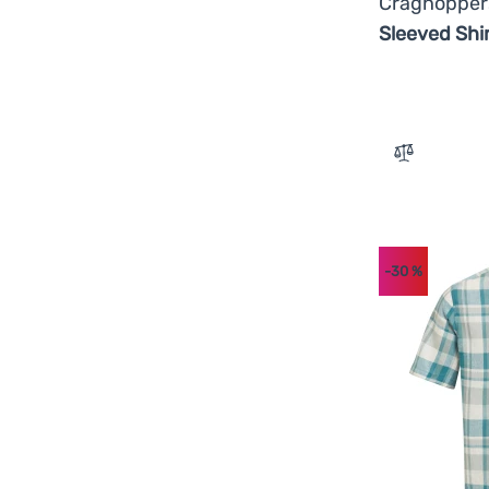
Craghoppe
Sleeved Shi
Zum Vergle
-30
%