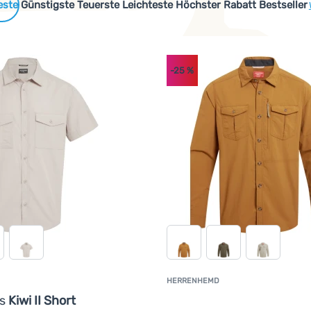
 Produkte
Günstigste
Teuerste
Leichteste
Höchster Rabatt
Bestseller
-25
%
HERRENHEMD
K
rs
Kiwi II Short