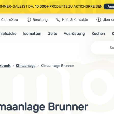
OMMER-SALE IST DA.
10 000+
PRODUKTE ZU AKTIONSPREISEN.
Ang
Club eXtra
Beratung
Hilfe & Kontakte
Über u
AUSGEWÄHLTE CAMPING- & WANDERAUSRÜSTUNG.
CODE
OUT10
NUTZE
hlafsäcke
Isomatten
Zelte
Ausrüstung
Kochen
K
OMMER-SALE IST DA.
10 000+
PRODUKTE ZU AKTIONSPREISEN.
Ang
ktronik
Klimaanlage
Klimaanlage Brunner
imaanlage Brunner