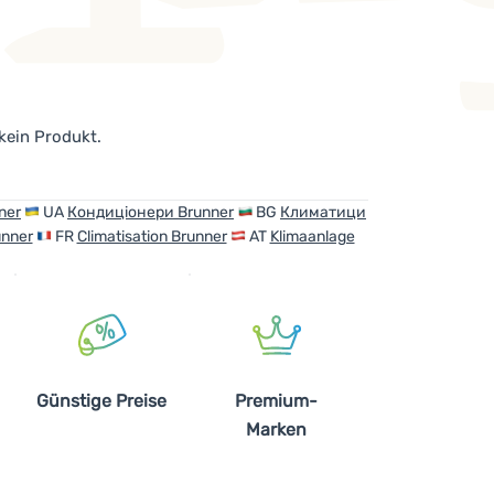
 kein Produkt.
ner
UA
Кондиціонери Brunner
BG
Климатици
unner
FR
Climatisation Brunner
AT
Klimaanlage
Günstige Preise
Premium-
Marken