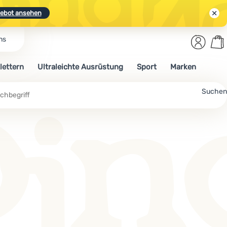
ebot ansehen
Benut
Wa
ns
N.
Entdecken
Anmelden
War
lettern
Ultraleichte Ausrüstung
Sport
Marken
ebot ansehen
Suchen