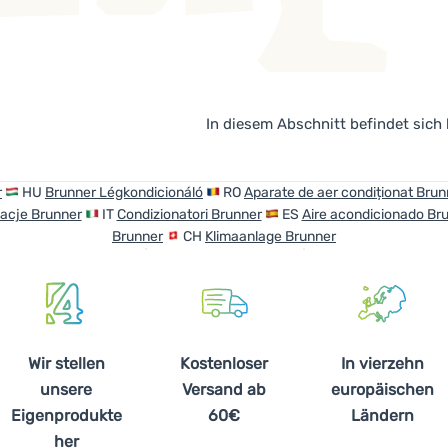
In diesem Abschnitt befindet sich
r
HU
Brunner Légkondicionáló
RO
Aparate de aer condiționat Brun
acje Brunner
IT
Condizionatori Brunner
ES
Aire acondicionado Br
Brunner
CH
Klimaanlage Brunner
Wir stellen
Kostenloser
In vierzehn
unsere
Versand ab
europäischen
Eigenprodukte
60€
Ländern
her