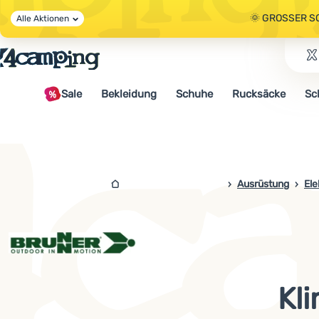
🌞 GROSSER S
Alle Aktionen
🤫 - 10 % AUF 
Sale
Bekleidung
Schuhe
Rucksäcke
Sc
🌞 GROSSER S
4campingshop.de
Ausrüstung
Ele
Kl