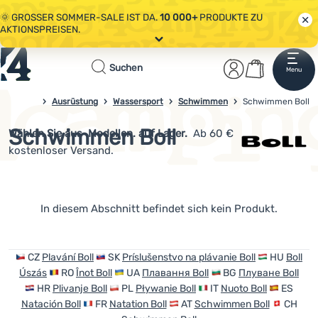
🌞 GROSSER SOMMER-SALE IST DA.
10 000+
PRODUKTE ZU
AKTIONSPREISEN.
Alle Aktionen
Startseite
Benutzerber
Warenkor
🤫 - 10 % AUF AUSGEWÄHLTE CAMPING- & WANDERAUSRÜSTUNG.
Suchen
Menu
Anmelden
Warenkorb
CODE
OUT10
NUTZEN.
Sale
Ausrüstung
Wassersport
Schwimmen
4campingshop.de
Schwimmen Boll
🌞 GROSSER SOMMER-SALE IST DA.
10 000+
PRODUKTE ZU
AKTIONSPREISEN.
Schwimmen Boll
Wählen Sie aus
Modellen. auf Lager.
Ab 60 €
Bekleidung
kostenloser Versand.
Schuhe
Rucksäcke
Produkte
In diesem Abschnitt befindet sich kein Produkt.
Schlafsäcke
Isomatten
CZ
Plavání Boll
SK
Príslušenstvo na plávanie Boll
HU
Boll
Úszás
RO
Înot Boll
UA
Плавання Boll
BG
Плуване Boll
Zelte
HR
Plivanje Boll
PL
Pływanie Boll
IT
Nuoto Boll
ES
Natación Boll
FR
Natation Boll
AT
Schwimmen Boll
CH
Ausrüstung