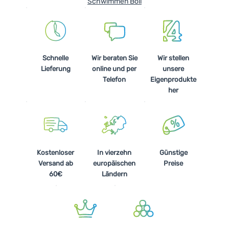
Schwimmen Boll
Kochen
Klettern
Ultraleichte
Schnelle
Wir beraten Sie
Wir stellen
Ausrüstung
Lieferung
online und per
unsere
Telefon
Eigenprodukte
Sport
her
Marken
Club
eXtra
Kostenloser
In vierzehn
Günstige
Beratung
Versand ab
europäischen
Preise
60€
Ländern
Hilfe &
Kontakte
Über
uns