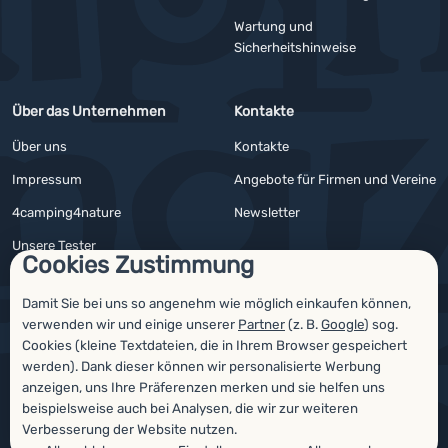
Wartung und
Sicherheitshinweise
Über das Unternehmen
Kontakte
Über uns
Kontakte
Impressum
Angebote für Firmen und Vereine
4camping4nature
Newsletter
Unsere Tester
Cookies Zustimmung
Damit Sie bei uns so angenehm wie möglich einkaufen können,
verwenden wir und einige unserer
Partner
(z. B.
Google
) sog.
Auszeichnungen
Cookies (kleine Textdateien, die in Ihrem Browser gespeichert
werden). Dank dieser können wir personalisierte Werbung
anzeigen, uns Ihre Präferenzen merken und sie helfen uns
beispielsweise auch bei Analysen, die wir zur weiteren
Verbesserung der Website nutzen.