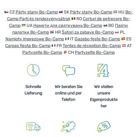
CZ
Párty stany Bo-Camp
SK
Párty stany Bo-Camp
HU
Bo-
Anmelden /
Camp Parti és rendezvénysátrak
RO
Corturi de petrecere Bo-
Registrieren
Camp
UA
Намети для святкувань Bo-Camp
BG
Парти
палатки Bo-Camp
HR
Šatori za zabave Bo-Camp
PL
Namioty imprezowe Bo-Camp
IT
Gazebo feste Bo-Camp
ES
Carpas fiesta Bo-Camp
FR
Tentes de réception Bo-Camp
AT
Partyzelte Bo-Camp
CH
Partyzelte Bo-Camp
Schnelle
Wir beraten Sie
Wir stellen
Lieferung
online und per
unsere
Telefon
Eigenprodukte
her