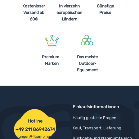
Kostenloser
In vierzehn
Günstige
Versand ab
europäischen
Preise
60€
Ländern
Premium-
Das meiste
Marken
Outdoor-
Equipment
Einkaufsinformationen
Häufig gestellte Fragen
Hotline
Kauf, Transport, Lieferung
+49 211 86942674
bestellungen@4campingshop.de
Rückgabe und Warenumtausch