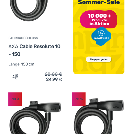
FAHRRADSCHLOSS
AXA
Cable Resolute 10
- 150
Länge:
150 cm
28,00
€
24,99
€
Zum Vergleich 'Fahrradschloss AXA Cable Resolute 10 - 
-10
%
-11
%