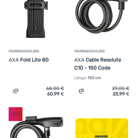
Anmelden /
Registrieren
FAHRRADSCHLOSS
FAHRRADSCHLOSS
AXA
Fold Lite 80
AXA
Cable Resolute
C10 - 150 Code
Länge:
150 cm
68,00
€
29,00
€
60,99
€
25,99
€
Zum Vergleich 'Fahrradschloss AXA Fold Lite 80' hinzuf
Zum Vergleich 'Fahrradsc
-11
%