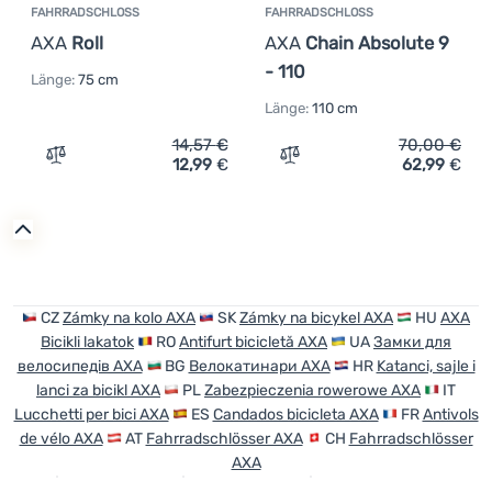
FAHRRADSCHLOSS
FAHRRADSCHLOSS
AXA
Roll
AXA
Chain Absolute 9
- 110
Länge:
75 cm
Länge:
110 cm
14,57
€
70,00
€
12,99
€
62,99
€
Zum Vergleich 'Fahrradschloss AXA Roll' hinzufügen
Zum Vergleich 'Fahrradsch
CZ
Zámky na kolo AXA
SK
Zámky na bicykel AXA
HU
AXA
Bicikli lakatok
RO
Antifurt bicicletă AXA
UA
Замки для
велосипедів AXA
BG
Велокатинари AXA
HR
Katanci, sajle i
lanci za bicikl AXA
PL
Zabezpieczenia rowerowe AXA
IT
Lucchetti per bici AXA
ES
Candados bicicleta AXA
FR
Antivols
de vélo AXA
AT
Fahrradschlösser AXA
CH
Fahrradschlösser
AXA