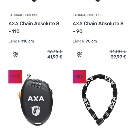
FAHRRADSCHLOSS
FAHRRADSCHLOSS
AXA
Chain Absolute 8
AXA
Chain Absolute 8
- 110
- 90
Länge:
110 cm
Länge:
90 cm
46,16
€
44,00
€
41,99
€
39,99
€
Zum Vergleich 'Fahrradschloss AXA Chain Absolute 8 - 1
Zum Vergleich 'Fahrradsc
-11
%
-10
%