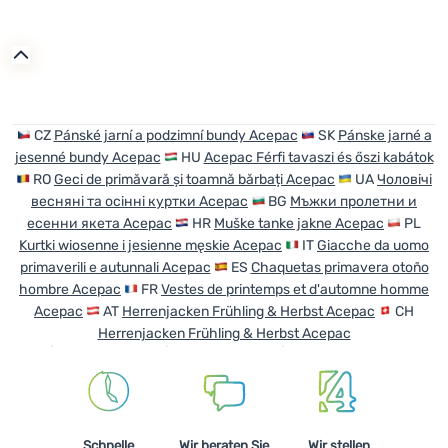
CZ
Pánské jarní a podzimní bundy Acepac
SK
Pánske jarné a
jesenné bundy Acepac
HU
Acepac Férfi tavaszi és őszi kabátok
RO
Geci de primăvară și toamnă bărbați Acepac
UA
Чоловічі
весняні та осінні куртки Acepac
BG
Мъжки пролетни и
есенни якета Acepac
HR
Muške tanke jakne Acepac
PL
Kurtki wiosenne i jesienne męskie Acepac
IT
Giacche da uomo
primaverili e autunnali Acepac
ES
Chaquetas primavera otoño
hombre Acepac
FR
Vestes de printemps et d'automne homme
Acepac
AT
Herrenjacken Frühling & Herbst Acepac
CH
Herrenjacken Frühling & Herbst Acepac
Schnelle
Wir beraten Sie
Wir stellen