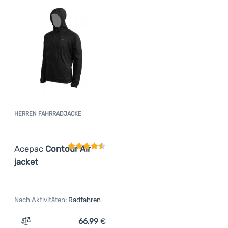
HERREN FAHRRADJACKE
Kundenbewertung
Acepac
Contour Air
jacket
Nach Aktivitäten:
Radfahren
66,99
€
Zum Vergleich 'Herren Fahrradjacke Acepac Contour Air 