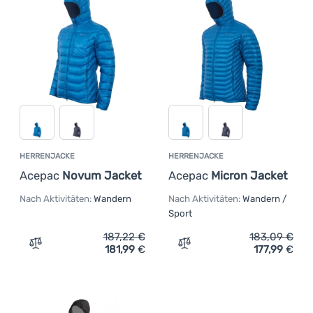
Anmelden /
Registrieren
HERRENJACKE
HERRENJACKE
Acepac
Novum Jacket
Acepac
Micron Jacket
Nach Aktivitäten:
Wandern
Nach Aktivitäten:
Wandern /
Sport
187,22
€
183,09
€
181,99
€
177,99
€
Zum Vergleich 'Herrenjacke Acepac Novum Jacket' hinz
Zum Vergleich 'Herrenjac