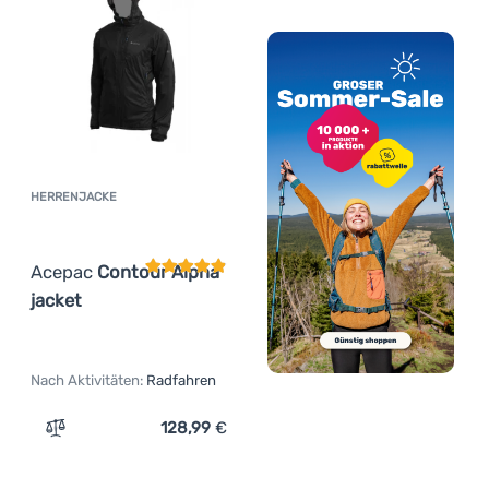
HERRENJACKE
Kundenbewertung
Acepac
Contour Alpha
jacket
Nach Aktivitäten:
Radfahren
128,99
€
Zum Vergleich 'Herrenjacke Acepac Contour Alpha jacket