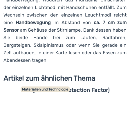
Kochen
der einzelnen Lichtmodi mit Handschuhen entfällt. Zum
Wechseln zwischen den einzelnen Leuchtmodi reicht
Klettern
eine
Handbewegung
im Abstand von
ca. 7 cm zum
Ultraleichte
Sensor
am Gehäuse der Stirnlampe. Dank dessen haben
Ausrüstung
Sie beide Hände frei zum Laufen, Radfahren,
Bergsteigen, Skialpinismus oder wenn Sie gerade ein
Sport
Zelt aufbauen, in einer Karte lesen oder das Essen zum
Marken
Abendessen tragen.
Club
Artikel zum ähnlichen Thema
eXtra
Beratung
UPF (Ultraviolet Protection Factor)
Materialien und Technologie
Hilfe &
Kontakte
Über
uns