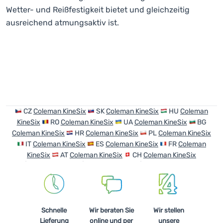
Wetter- und Reißfestigkeit bietet und gleichzeitig
ausreichend atmungsaktiv ist.
CZ
Coleman KineSix
SK
Coleman KineSix
HU
Coleman
KineSix
RO
Coleman KineSix
UA
Coleman KineSix
BG
Coleman KineSix
HR
Coleman KineSix
PL
Coleman KineSix
IT
Coleman KineSix
ES
Coleman KineSix
FR
Coleman
KineSix
AT
Coleman KineSix
CH
Coleman KineSix
Schnelle
Wir beraten Sie
Wir stellen
Lieferung
online und per
unsere