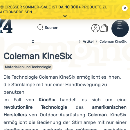
🌞 GROSSER SOMMER-SALE IST DA.
10 000+
PRODUKTE ZU
AKTIONSPREISEN.
Alle Aktionen
Startseite
Benutzerber
Warenkor
🤫 - 10 % AUF AUSGEWÄHLTE CAMPING- & WANDERAUSRÜSTUNG.
Suchen
Menu
Anmelden
Warenkorb
CODE
OUT10
NUTZEN.
Sale
Artikel
4campingshop.de
Coleman KineSix
🌞 GROSSER SOMMER-SALE IST DA.
10 000+
PRODUKTE ZU
AKTIONSPREISEN.
Coleman KineSix
Bekleidung
Schuhe
Materialien und Technologie
Die Technologie Coleman KineSix ermöglicht es Ihnen,
Rucksäcke
die Stirnlampe mit nur einer Handbewegung zu
Schlafsäcke
benutzen.
Im Fall von
KineSix
handelt es sich um eine
Isomatten
revolutionäre Technologie
des
amerikanischen
Zelte
Herstellers
von Outdoor-Ausrüstung
Coleman
. KineSix
ermöglicht die Bedienung der Stirnlampe mit nur einer
Ausrüstung
Handbewegung, wodurch das mühsame Umschalten