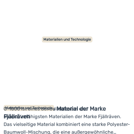
Anmelden /
Registrieren
DLF Valve
Materialien und Technologie
G-1000: Ikonisches Material der Marke
G-1000 ist eines der beliebtesten und
Materialien und Technologie
Fjällräven
strapazierfähigsten Materialien der Marke Fjällräven.
Das vielseitige Material kombiniert eine starke Polyester-
Baumwoll-Mischung, die eine außergewöhnliche