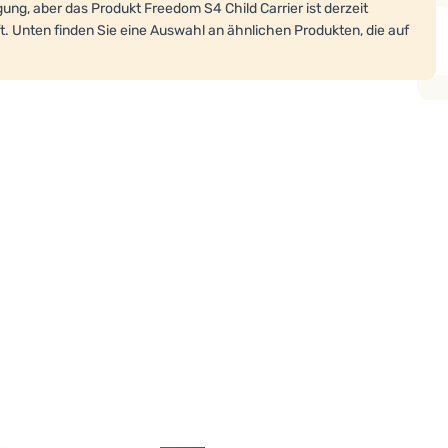
ung, aber das Produkt Freedom S4 Child Carrier ist derzeit
. Unten finden Sie eine Auswahl an ähnlichen Produkten, die auf