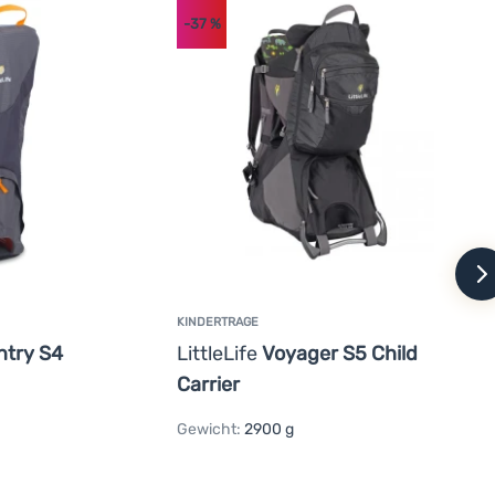
-37
%
w
KINDERTRAGE
ntry S4
LittleLife
Voyager S5 Child
Carrier
Gewicht:
2900 g