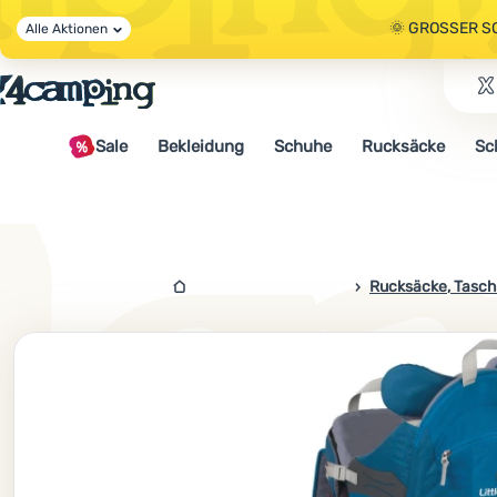
🌞 GROSSER S
Alle Aktionen
🤫 - 10 % AUF 
Sale
Bekleidung
Schuhe
Rucksäcke
Sc
🌞 GROSSER S
4campingshop.de
Rucksäcke, Tasch
Foto