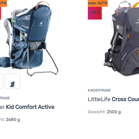
UT10
code: OUT10
-19
%
KINDERTRAGE
LittleLife
Cross Cou
TRAGE
er
Kid Comfort Active
Gewicht:
2500 g
ht:
2680 g