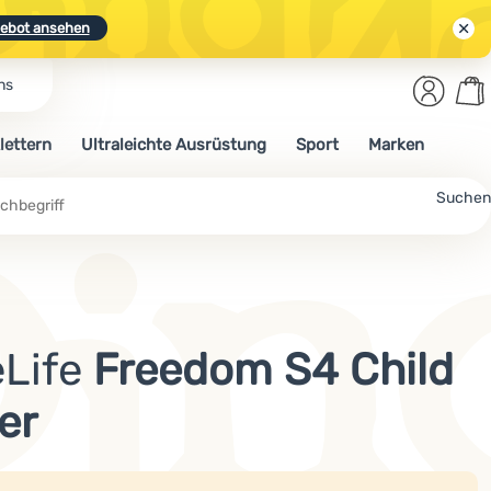
ebot ansehen
Benut
Wa
ns
N.
Entdecken
Anmelden
War
lettern
Ultraleichte Ausrüstung
Sport
Marken
ebot ansehen
Suchen
eLife
Freedom S4 Child
er
t wird nicht mehr verkauft.