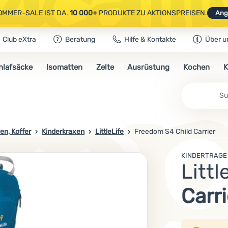
OMMER-SALE IST DA.
10 000+
PRODUKTE ZU AKTIONSPREISEN.
Ang
Club eXtra
Beratung
Hilfe & Kontakte
Über u
AUSGEWÄHLTE CAMPING- & WANDERAUSRÜSTUNG.
CODE
OUT10
NUTZE
hlafsäcke
Isomatten
Zelte
Ausrüstung
Kochen
K
OMMER-SALE IST DA.
10 000+
PRODUKTE ZU AKTIONSPREISEN.
Ang
en, Koffer
Kinderkraxen
LittleLife
Freedom S4 Child Carrier
KINDERTRAGE
Littl
Carri
Produk