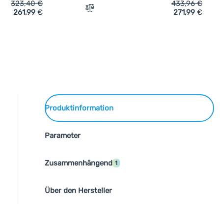
323,40
€
433,96
€
261,99
€
271,99
€
Vergleichen
Produktinformation
Parameter
Zusammenhängend
1
Über den Hersteller