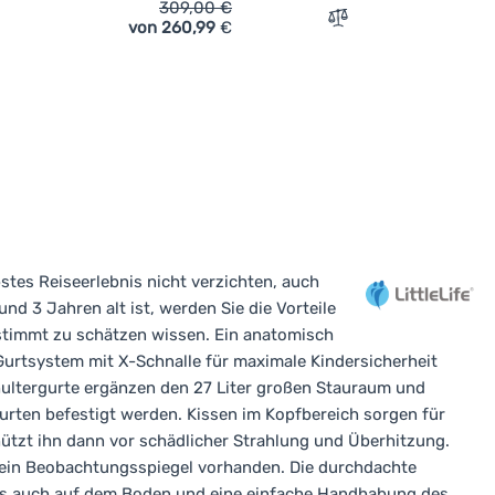
309,00
€
von 260,99
€
rgleichen
Vergleichen
bstes Reiseerlebnis nicht verzichten, auch
d 3 Jahren alt ist, werden Sie die Vorteile
stimmt zu schätzen wissen. Ein anatomisch
Gurtsystem mit X-Schnalle für maximale Kindersicherheit
ultergurte ergänzen den 27 Liter großen Stauraum und
urten befestigt werden. Kissen im Kopfbereich sorgen für
ützt ihn dann vor schädlicher Strahlung und Überhitzung.
 ein Beobachtungsspiegel vorhanden. Die durchdachte
tzes auch auf dem Boden und eine einfache Handhabung des