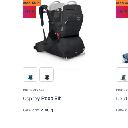
code: OUT10
code: O
-15
%
-16
%
KINDERTRAGE
KINDER
Osprey
Poco Slt
Deut
Gewicht:
2140 g
Gewic