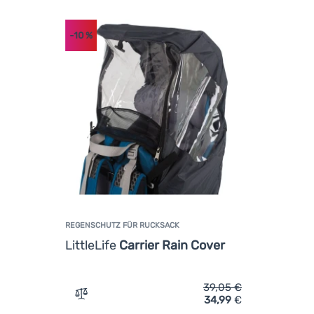
-10
%
REGENSCHUTZ FÜR RUCKSACK
LittleLife
Carrier Rain Cover
39,05
€
34,99
€
Vergleichen