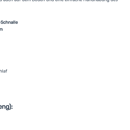
-Schnalle
cm
hlaf
eng):