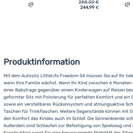
288,00
€
244,99
€
Vergleichen
Ve
Produktinformation
Mit dem Autositz LittleLife Freedom S4 müssen Sie auf Ihr lie
wenn Ihre Familie wächst. Wenn Ihr Kind zwischen 6 Monaten un
einer Babytrage gegenüber einem Kinderwagen auf Reisen be
geformter Sitz mit Polsterung für perfekten Komfort und ein 
sowie ein verstellbares Rückensystem und atmungsaktive Sch
Taschen für Trinkflaschen. Weitere Gegenstände können mit G
den Komfort des Kindes auch im Schlaf. Die Sonnenblende sch
Außerdem sind Schlaufen zur Befestigung von Spielzeug und
Konstruktion sorgt für eine hervorragende Stabilität des Si