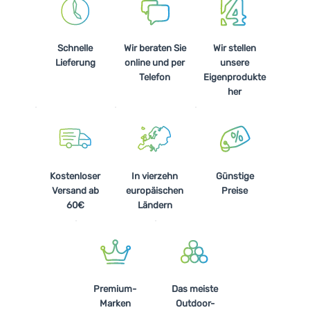
Kochen
Klettern
Schnelle
Wir beraten Sie
Wir stellen
Lieferung
online und per
unsere
Ultraleichte
Telefon
Eigenprodukte
Ausrüstung
her
Sport
Marken
Club
Kostenloser
In vierzehn
Günstige
eXtra
Versand ab
europäischen
Preise
60€
Ländern
Beratung
Hilfe &
Kontakte
Über
Premium-
Das meiste
uns
Marken
Outdoor-