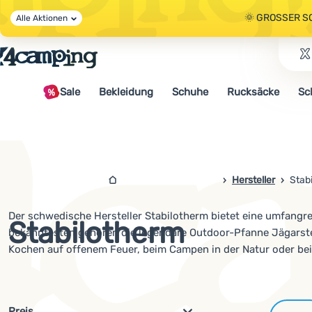
🌞 GROSSER S
Alle Aktionen
🤫 - 10 % AUF 
Sale
Bekleidung
Schuhe
Rucksäcke
Sc
🌞 GROSSER S
4campingshop.de
Hersteller
Stab
Der schwedische Hersteller Stabilotherm bietet eine umfangr
Stabilotherm
bekanntesten gehören die legendäre Outdoor-Pfanne Jägarstek
Kochen auf offenem Feuer, beim Campen in der Natur oder be
Filterung nach Parametern und 
Preis