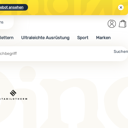
ebot ansehen
Benut
Wa
ns
N.
Entdecken
Anmelden
War
lettern
Ultraleichte Ausrüstung
Sport
Marken
ebot ansehen
Suchen