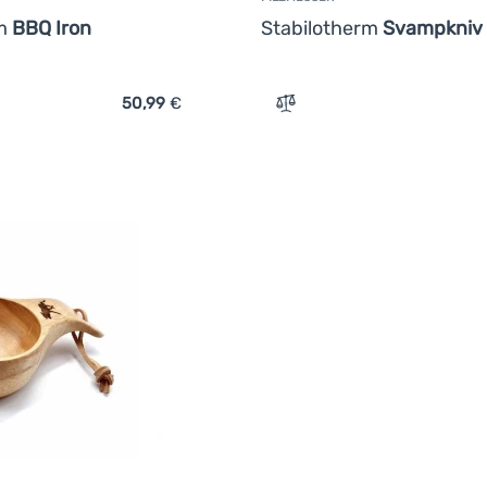
rm
BBQ Iron
Stabilotherm
Svampkniv
50,99
€
ch 'Grill Stabilotherm BBQ Iron' hinzufügen
Zum Vergleich 'Pilzmesse