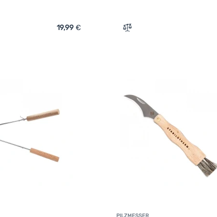
19,99
€
ch 'Faltgrill Stabilotherm BBQ Grid Small 16 x 16 cm' hinzufüge
Zum Vergleich 'Pfanne Sta
PILZMESSER