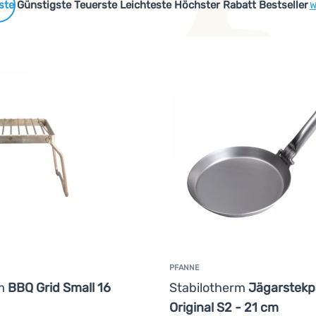
 Produkte
Günstigste
Teuerste
Leichteste
Höchster Rabatt
Bestseller
W
PFANNE
rm
BBQ Grid Small 16
Stabilotherm
Jägarstek
Original S2 - 21 cm