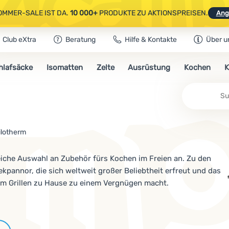
OMMER-SALE IST DA.
10 000+
PRODUKTE ZU AKTIONSPREISEN.
Ang
Club eXtra
Beratung
Hilfe & Kontakte
Über u
AUSGEWÄHLTE CAMPING- & WANDERAUSRÜSTUNG.
CODE
OUT10
NUTZE
hlafsäcke
Isomatten
Zelte
Ausrüstung
Kochen
K
OMMER-SALE IST DA.
10 000+
PRODUKTE ZU AKTIONSPREISEN.
Ang
ilotherm
eiche Auswahl an Zubehör fürs Kochen im Freien an. Zu den
pannor, die sich weltweit großer Beliebtheit erfreut und das
im Grillen zu Hause zu einem Vergnügen macht.
Marken