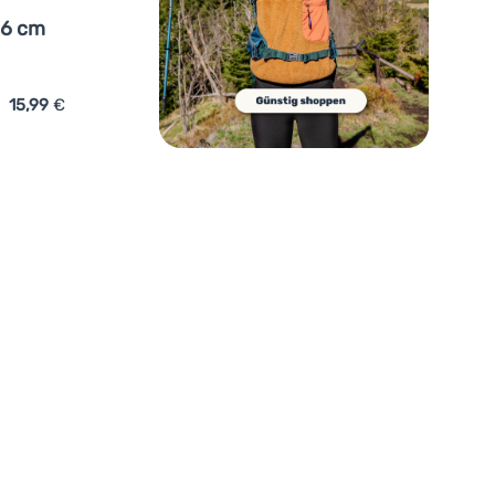
 6 cm
15,99
€
r Stabilotherm Svampkniv 6 cm' hinzufügen