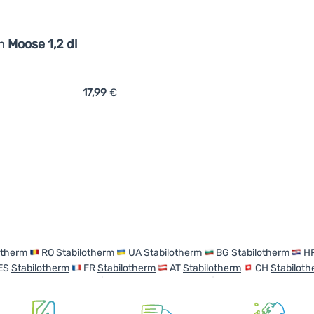
rm
Moose 1,2 dl
17,99
€
ich 'Hölzerne Kuksa Stabilotherm Moose 1,2 dl' hinzufügen
otherm
RO
Stabilotherm
UA
Stabilotherm
BG
Stabilotherm
H
ES
Stabilotherm
FR
Stabilotherm
AT
Stabilotherm
CH
Stabilot