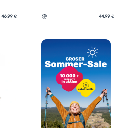
46,99
€
44,99
€
n
bilotherm Jägarstekpanna Original S2 - 21 cm' hinzufügen
Zum Vergleich 'Pfanne Stabilotherm Jägar