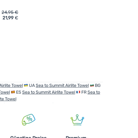
24,95
€
21,99
€
ea to Summit Airlite Towel L' hinzufügen
irlite Towel
UA
Sea to Summit Airlite Towel
BG
 Towel
ES
Sea to Summit Airlite Towel
FR
Sea to
ite Towel