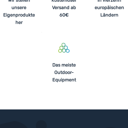
Wir stellen
Kostenloser
In vierzehn
unsere
Versand ab
europäischen
Eigenprodukte
60€
Ländern
her
Das meiste
Outdoor-
Equipment