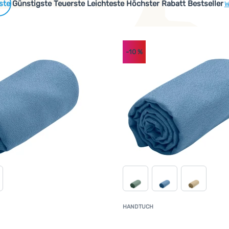
 Produkte
Günstigste
Teuerste
Leichteste
Höchster Rabatt
Bestseller
W
-10
%
HANDTUCH
Kundenbewertung
K