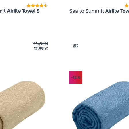
mit
Airlite Towel S
Sea to Summit
Airlite To
14,95
€
12,99
€
ich 'Handtuch Sea to Summit Airlite Towel S' hinzufügen
Zum Vergleich 'Handtuch S
-12
%