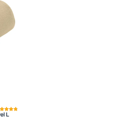
undenbewertung
el L