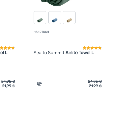
HANDTUCH
undenbewertung
Kundenbewertun
el L
Sea to Summit
Airlite Towel L
24,95
€
24,95
€
21,99
€
21,99
€
ea to Summit Airlite Towel L' hinzufügen
Zum Vergleich 'Handtuch Sea to Summit Ai