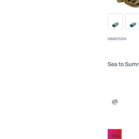
HANDTUCH
Sea to Sum
Zum Vergle
-10
%