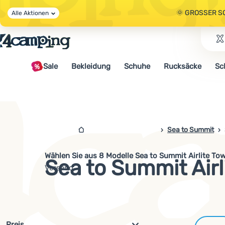
🌞 GROSSER S
Alle Aktionen
🤫 - 10 % AUF 
Sale
Bekleidung
Schuhe
Rucksäcke
Sc
🌞 GROSSER S
4campingshop.de
Sea to Summit
Wählen Sie aus 8 Modelle Sea to Summit Airlite To
Sea to Summit Airl
Versand.
Filterung nach Parametern und 
Preis