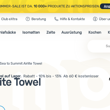
OMMER-SALE IST DA.
10 000+
PRODUKTE ZU AKTIONSPREISEN.
Ang
Club eXtra
Beratung
Hilfe & Kontakte
Über u
AUSGEWÄHLTE CAMPING- & WANDERAUSRÜSTUNG.
CODE
OUT10
NUTZE
hlafsäcke
Isomatten
Zelte
Ausrüstung
Kochen
K
OMMER-SALE IST DA.
10 000+
PRODUKTE ZU AKTIONSPREISEN.
Ang
Sea to Summit Airlite Towel
wel auf Lager.
Rabatt - 10% bis - 13% Ab 60 € kostenloser
ite Towel
Marken