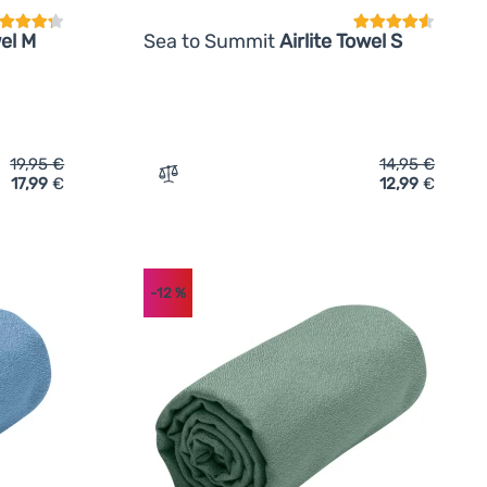
wel M
Sea to Summit
Airlite Towel S
19,95
€
14,95
€
17,99
€
12,99
€
ea to Summit Airlite Towel M' hinzufügen
Zum Vergleich 'Handtuch Sea to Summit Ai
-12
%