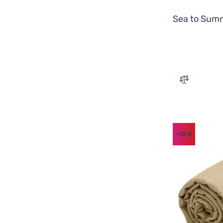
Sea to Sum
Zum Vergle
-10
%