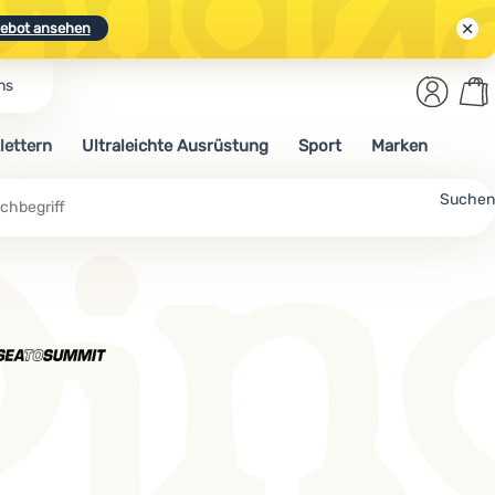
ebot ansehen
Benut
Wa
ns
N.
Entdecken
Anmelden
War
lettern
Ultraleichte Ausrüstung
Sport
Marken
ebot ansehen
Suchen