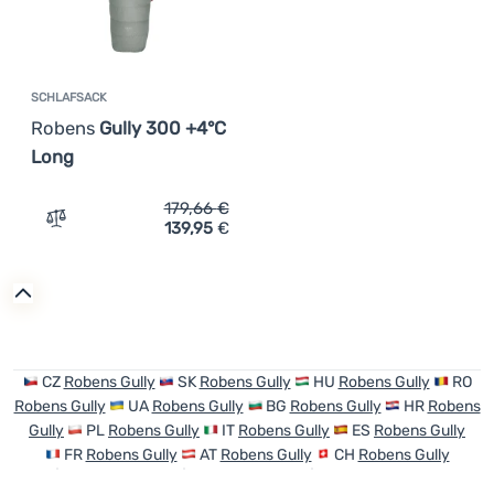
SCHLAFSACK
Robens
Gully 300 +4°C
Long
179,66
€
139,95
€
Zum Vergleich 'Schlafsack Robens Gully 300 +4°C Long'
CZ
Robens Gully
SK
Robens Gully
HU
Robens Gully
RO
Robens Gully
UA
Robens Gully
BG
Robens Gully
HR
Robens
Gully
PL
Robens Gully
IT
Robens Gully
ES
Robens Gully
FR
Robens Gully
AT
Robens Gully
CH
Robens Gully