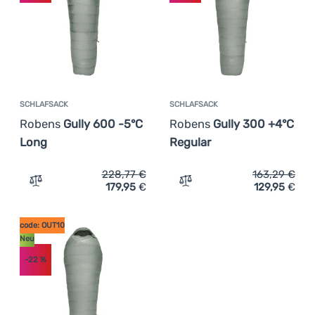
Anmelden /
Registrieren
SCHLAFSACK
SCHLAFSACK
Robens
Gully 600 -5°C
Robens
Gully 300 +4°C
Long
Regular
228,77
€
163,29
€
179,95
€
129,95
€
Zum Vergleich 'Schlafsack Robens Gully 600 -5°C Long'
Zum Vergleich 'Schlafsack
code: OUT10
Neu
-22
%