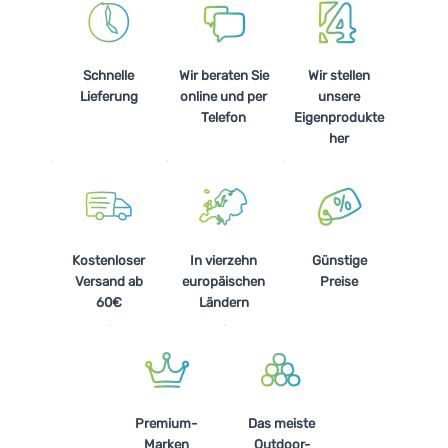
Schnelle
Wir beraten Sie
Wir stellen
Lieferung
online und per
unsere
Telefon
Eigenprodukte
her
Kostenloser
In vierzehn
Günstige
Versand ab
europäischen
Preise
60€
Ländern
Premium-
Das meiste
Marken
Outdoor-