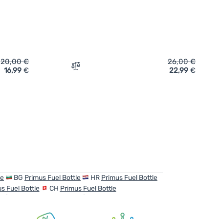
20,00
€
26,00
€
16,99
€
22,99
€
flasche Primus Fuel Bottle 0,35 l' hinzufügen
Zum Vergleich 'Brennstoffflasche Primus F
le
BG
Primus Fuel Bottle
HR
Primus Fuel Bottle
s Fuel Bottle
CH
Primus Fuel Bottle