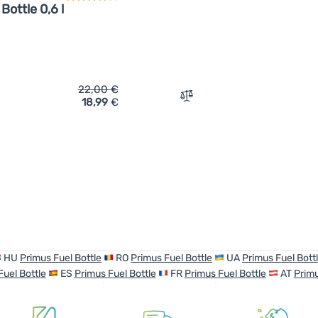
Bottle 0,6 l
22,00
€
18,99
€
ch 'Brennstoffflasche Primus Fuel Bottle 0,6 l' hinzufügen
Zum Vergleich 'Brennstoff
HU
Primus Fuel Bottle
RO
Primus Fuel Bottle
UA
Primus Fuel Bott
Fuel Bottle
ES
Primus Fuel Bottle
FR
Primus Fuel Bottle
AT
Primu