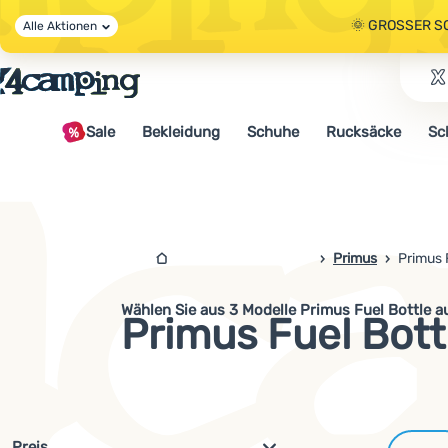
🌞 GROSSER S
Alle Aktionen
🤫 - 10 % AUF 
Sale
Bekleidung
Schuhe
Rucksäcke
Sc
🌞 GROSSER S
4campingshop.de
Primus
Primus 
Wählen Sie aus 3 Modelle Primus Fuel Bottle a
Primus Fuel Bott
Filterung nach Parametern und 
Preis