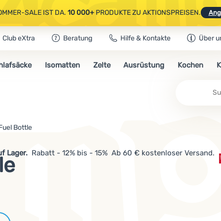
OMMER-SALE IST DA.
10 000+
PRODUKTE ZU AKTIONSPREISEN.
Ang
Club eXtra
Beratung
Hilfe & Kontakte
Über u
AUSGEWÄHLTE CAMPING- & WANDERAUSRÜSTUNG.
CODE
OUT10
NUTZE
hlafsäcke
Isomatten
Zelte
Ausrüstung
Kochen
K
OMMER-SALE IST DA.
10 000+
PRODUKTE ZU AKTIONSPREISEN.
Ang
Fuel Bottle
uf Lager.
Rabatt - 12% bis - 15% Ab 60 € kostenloser Versand.
le
Marken