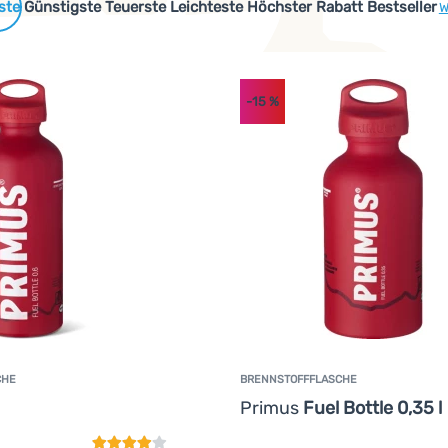
 Produkte
Günstigste
Teuerste
Leichteste
Höchster Rabatt
Bestseller
W
-15
%
CHE
BRENNSTOFFFLASCHE
Kundenbewertung
Primus
Fuel Bottle 0,35 l