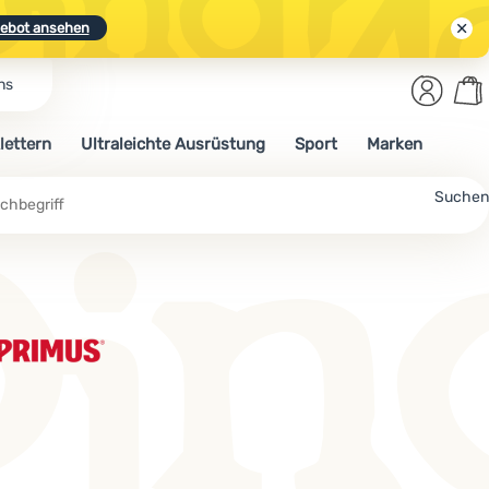
ebot ansehen
Benut
Wa
ns
N.
Entdecken
Anmelden
War
lettern
Ultraleichte Ausrüstung
Sport
Marken
ebot ansehen
Suchen