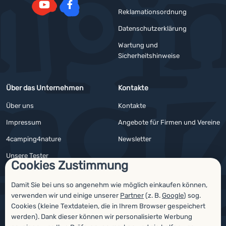
Reklamationsordnung
YouTube
Facebook
Datenschutzerklärung
Wartung und
Sicherheitshinweise
Über das Unternehmen
Kontakte
Über uns
Kontakte
Impressum
Angebote für Firmen und Vereine
4camping4nature
Newsletter
Unsere Tester
Cookies Zustimmung
Damit Sie bei uns so angenehm wie möglich einkaufen können,
verwenden wir und einige unserer
Partner
(z. B.
Google
) sog.
Auszeichnungen
Cookies (kleine Textdateien, die in Ihrem Browser gespeichert
werden). Dank dieser können wir personalisierte Werbung