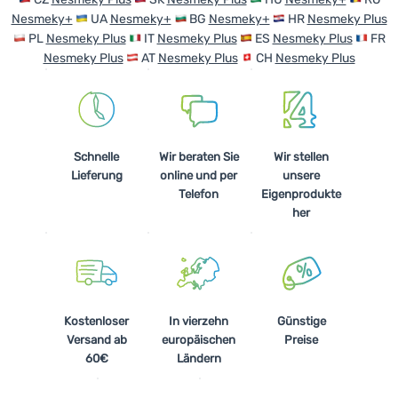
Nesmeky+
UA
Nesmeky+
BG
Nesmeky+
HR
Nesmeky Plus
Kochen
PL
Nesmeky Plus
IT
Nesmeky Plus
ES
Nesmeky Plus
FR
Klettern
Nesmeky Plus
AT
Nesmeky Plus
CH
Nesmeky Plus
Ultraleichte
Ausrüstung
Sport
Schnelle
Wir beraten Sie
Wir stellen
Lieferung
online und per
unsere
Marken
Telefon
Eigenprodukte
her
Club
eXtra
Beratung
Hilfe &
Kostenloser
In vierzehn
Günstige
Kontakte
Versand ab
europäischen
Preise
60€
Ländern
Über
uns