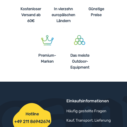
Kostenloser
In vierzehn
Günstige
Versand ab
europäischen
Preise
60€
Ländern
Premium-
Das meiste
Marken
Outdoor-
Equipment
Einkaufsinformationen
Häufig gestellte Fragen
Hotline
Kauf, Transport, Lieferung
+49 211 86942674