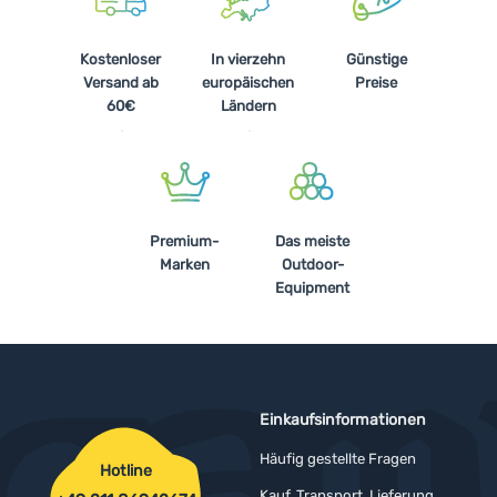
Kostenloser
In vierzehn
Günstige
Versand ab
europäischen
Preise
60€
Ländern
Premium-
Das meiste
Marken
Outdoor-
Equipment
Einkaufsinformationen
Häufig gestellte Fragen
Hotline
Kauf, Transport, Lieferung