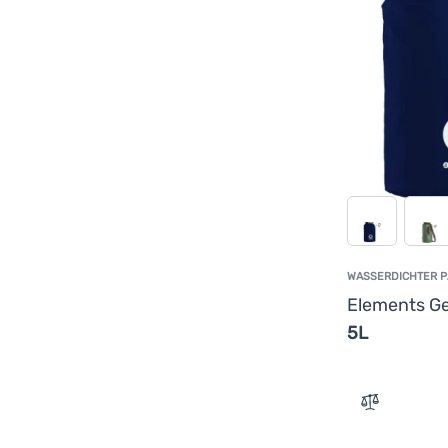
WASSERDICHTER 
Elements G
5L
Zum Vergle