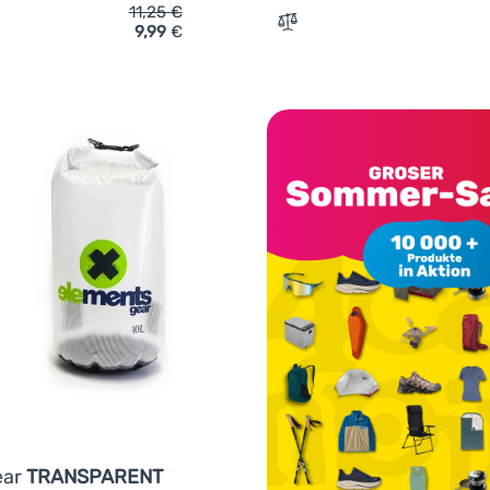
11,25
€
9,99
€
ich 'Wasserdichte Hülle Elements Gear FLOW' hinzufügen
Zum Vergleich 'Packsack 
ear
TRANSPARENT