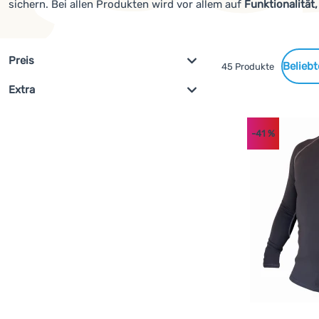
sichern. Bei allen Produkten wird vor allem auf
Funktionalität
durch EN-ISO-Zertifizierung geprüft) und
maximale Lebensda
Filterung nach Parametern und 
Preis
Gefundene
45 Produkte
Extra
Filterung anzeigen
Produkte
€
€
Neu
(
2
)
az
-41
%