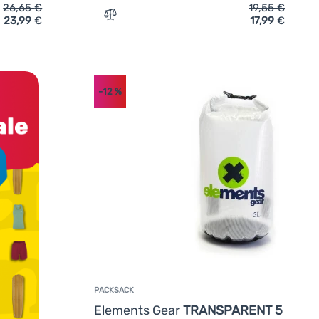
26,65
€
19,55
€
23,99
€
17,99
€
Elements Gear TRANSPARENT 40 l' hinzufügen
Zum Vergleich 'Packsack Elements Gear 
-12
%
PACKSACK
Elements Gear
TRANSPARENT 5