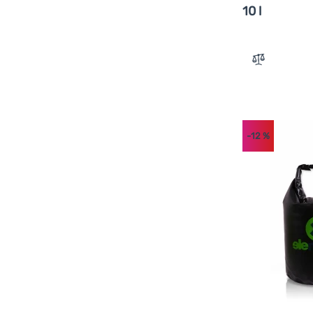
10 l
Zum Vergle
-12
%