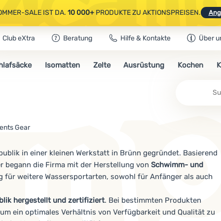
OMMER-SALE IST DA.
10 000+
PRODUKTE ZU AKTIONSPREISEN.
Ang
Club eXtra
Beratung
Hilfe & Kontakte
Über u
AUSGEWÄHLTE CAMPING- & WANDERAUSRÜSTUNG.
CODE
OUT10
NUTZE
hlafsäcke
Isomatten
Zelte
Ausrüstung
Kochen
K
OMMER-SALE IST DA.
10 000+
PRODUKTE ZU AKTIONSPREISEN.
Ang
ents Gear
blik in einer kleinen Werkstatt in Brünn gegründet. Basierend
r begann die Firma mit der Herstellung von
Schwimm- und
 für weitere Wassersportarten, sowohl für Anfänger als auch
ik hergestellt und zertifiziert
. Bei bestimmten Produkten
um ein optimales Verhältnis von Verfügbarkeit und Qualität zu