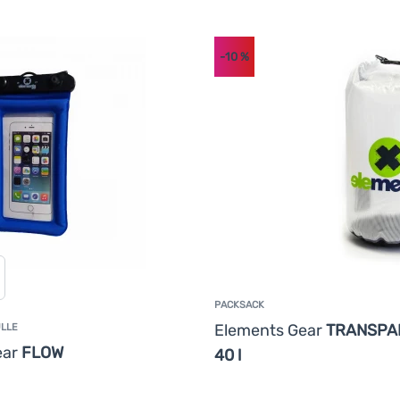
-10
%
PACKSACK
Elements Gear
TRANSPA
LLE
ear
FLOW
40 l