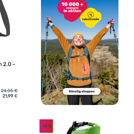
 2.0 -
24,05
€
21,99
€
ter Packsack Elements Gear Expedition 2.0 - 20L (1 popruh)' hi
-13
%