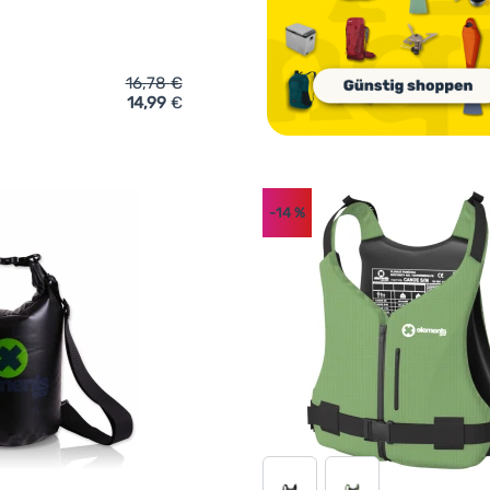
16,78
€
14,99
€
ich 'Packsack Elements Gear TRANSPARENT 10 l' hinzufügen
-14
%