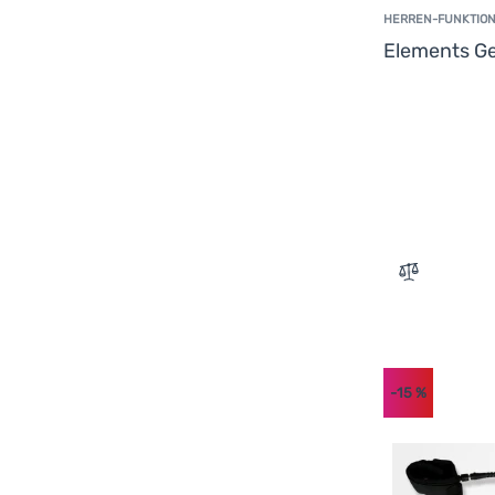
HERREN-FUNKTION
Elements G
Zum Vergle
-15
%