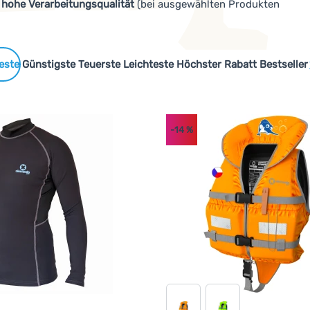
, hohe Verarbeitungsqualität
(bei ausgewählten Produkten
uer
auch bei starker Belastung Wert gelegt.
Marken
 Produkte
Günstigste
Teuerste
Leichteste
Höchster Rabatt
Bestseller
-14
%