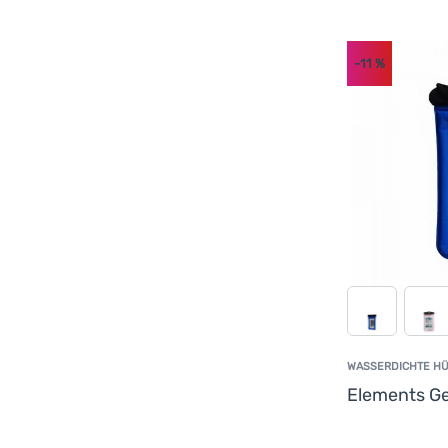
-11
%
WASSERDICHTE HÜ
Elements G