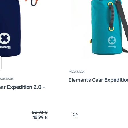
PACKSACK
Elements Gear
Expedition
PACKSACK
ear
Expedition 2.0 -
20,73
€
18,99
€
ich 'Wasserdichter Packsack Elements Gear Expedition 2.0 - 5L'
Zum Vergleich 'Packsack E