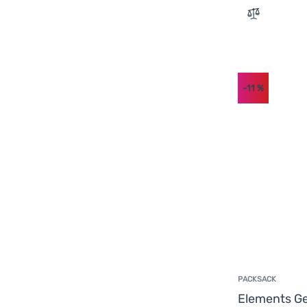
Zum Vergle
-11
%
PACKSACK
Elements G