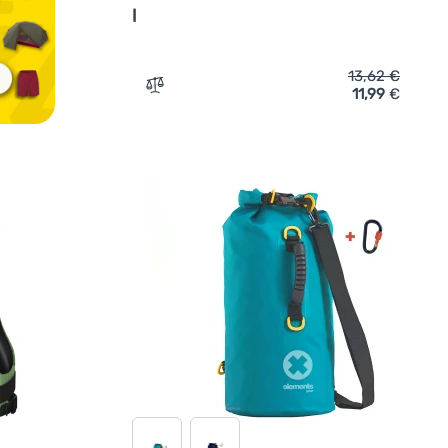
l
13,62
€
11,99
€
Zum Vergleich 'Packsack Elements Gear 