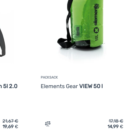
PACKSACK
 5l 2.0
Elements Gear
VIEW 50 l
21,67
€
17,18
€
19,69
€
14,99
€
 hinzufügen
lements Gear Expedition 5l 2.0' hinzufügen
Zum Vergleich 'Packsack Elements Gear V