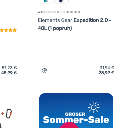
WASSERDICHTER PACKSACK
undenbewertung
Elements Gear
Expedition 2.0 -
40L (1 popruh)
57,23
€
31,94
€
48,99
€
28,99
€
ttungsweste Elements Gear Baby Plus' hinzufügen
Zum Vergleich 'Wasserdichter Packsack El