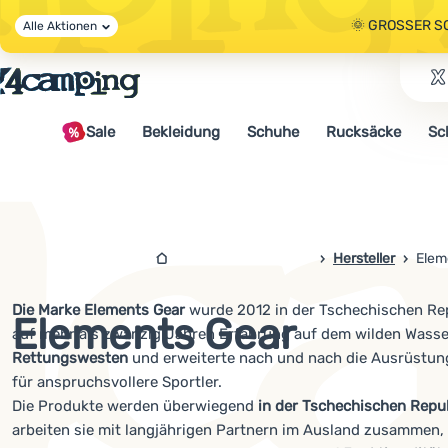
🌞 GROSSER S
Alle Aktionen
🤫 - 10 % AUF 
Sale
Bekleidung
Schuhe
Rucksäcke
Sc
🌞 GROSSER S
4campingshop.de
Hersteller
Elem
Die Marke Elements Gear
wurde 2012 in der Tschechischen Repu
Elements Gear
auf mehr als zwanzig Jahren Erfahrung auf dem wilden Wasse
Rettungswesten
und erweiterte nach und nach die Ausrüstung
für anspruchsvollere Sportler.
Die Produkte werden überwiegend
in der Tschechischen Republ
arbeiten sie mit langjährigen Partnern im Ausland zusammen, 