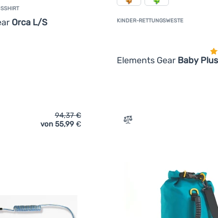
SSHIRT
ear
Orca L/S
KINDER-RETTUNGSWESTE
K
Elements Gear
Baby Plus
94,37
€
von 55,99
€
ich 'Herren-Funktionsshirt Elements Gear Orca L/S' hinzufügen
Zum Vergleich 'Kinder-Re