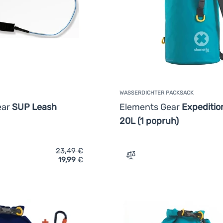
WASSERDICHTER PACKSACK
ear
SUP Leash
Elements Gear
Expedition
20L (1 popruh)
23,49
€
19,99
€
ich 'Paddleboards Elements Gear SUP Leash' hinzufügen
Zum Vergleich 'Wasserdich