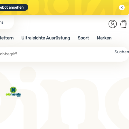
ebot ansehen
Benut
Wa
ns
N.
Entdecken
Anmelden
War
lettern
Ultraleichte Ausrüstung
Sport
Marken
ebot ansehen
Suchen