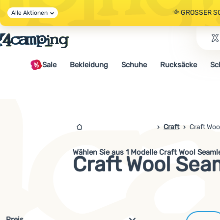
🌞 GROSSER S
Alle Aktionen
🤫 - 10 % AUF 
Sale
Bekleidung
Schuhe
Rucksäcke
Sc
🌞 GROSSER S
4campingshop.de
Craft
Craft Woo
Wählen Sie aus 1 Modelle Craft Wool Seaml
Craft Wool Sea
Filterung nach Parametern und 
Preis