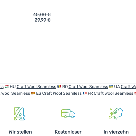
40,00
€
29,99
€
ich 'Herren funktionelle Boxershorts Craft Wool Seamless Boxer
ss
HU
Craft Wool Seamless
RO
Craft Wool Seamless
UA
Craft W
t Wool Seamless
ES
Craft Wool Seamless
FR
Craft Wool Seamless
Wir stellen
Kostenloser
In vierzehn