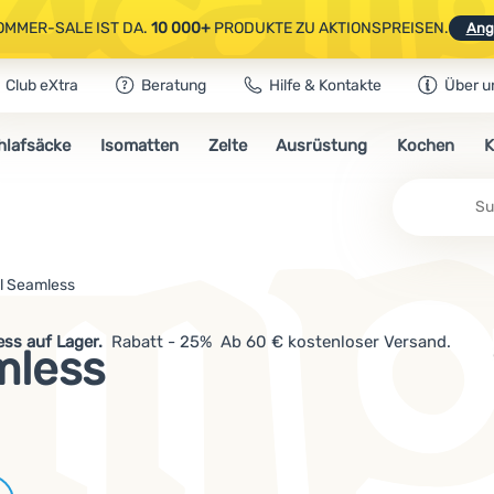
OMMER-SALE IST DA.
10 000+
PRODUKTE ZU AKTIONSPREISEN.
Ang
Club eXtra
Beratung
Hilfe & Kontakte
Über u
AUSGEWÄHLTE CAMPING- & WANDERAUSRÜSTUNG.
CODE
OUT10
NUTZE
hlafsäcke
Isomatten
Zelte
Ausrüstung
Kochen
K
OMMER-SALE IST DA.
10 000+
PRODUKTE ZU AKTIONSPREISEN.
Ang
l Seamless
ess auf Lager.
Rabatt - 25% Ab 60 € kostenloser Versand.
mless
Marken