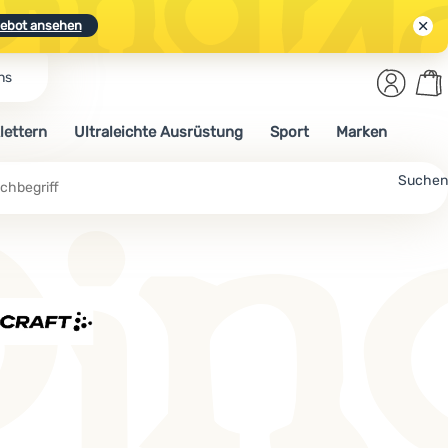
ebot ansehen
Benut
Wa
ns
N.
Entdecken
Anmelden
War
lettern
Ultraleichte Ausrüstung
Sport
Marken
ebot ansehen
Suchen