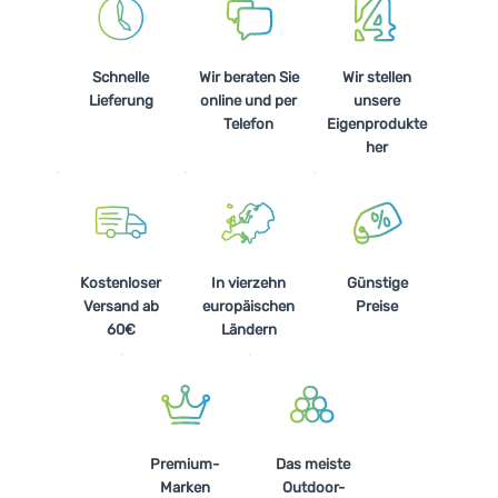
Kochen
Klettern
Schnelle
Wir beraten Sie
Wir stellen
Lieferung
online und per
unsere
Ultraleichte
Telefon
Eigenprodukte
Ausrüstung
her
Sport
Marken
Club
Kostenloser
In vierzehn
Günstige
eXtra
Versand ab
europäischen
Preise
60€
Ländern
Beratung
Hilfe &
Kontakte
Über
Premium-
Das meiste
uns
Marken
Outdoor-