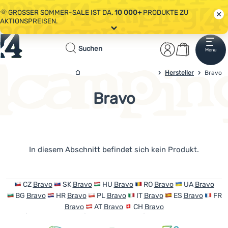
🌞 GROSSER SOMMER-SALE IST DA.
10 000+
PRODUKTE ZU
AKTIONSPREISEN.
Alle Aktionen
Startseite
Benutzerber
Warenkor
🤫 - 10 % AUF AUSGEWÄHLTE CAMPING- & WANDERAUSRÜSTUNG.
Suchen
Menu
Anmelden
Warenkorb
CODE
OUT10
NUTZEN.
Sale
4campingshop.de
Hersteller
Bravo
🌞 GROSSER SOMMER-SALE IST DA.
10 000+
PRODUKTE ZU
AKTIONSPREISEN.
Bravo
Bekleidung
Schuhe
Rucksäcke
Produkte
In diesem Abschnitt befindet sich kein Produkt.
Schlafsäcke
Isomatten
CZ
Bravo
SK
Bravo
HU
Bravo
RO
Bravo
UA
Bravo
BG
Bravo
HR
Bravo
PL
Bravo
IT
Bravo
ES
Bravo
FR
Zelte
Bravo
AT
Bravo
CH
Bravo
Ausrüstung