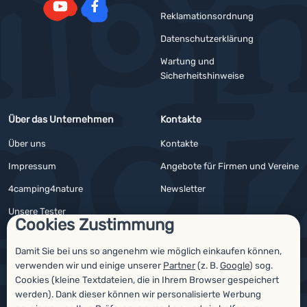
Reklamationsordnung
YouTube
Facebook
Datenschutzerklärung
Wartung und
Sicherheitshinweise
Über das Unternehmen
Kontakte
Über uns
Kontakte
Impressum
Angebote für Firmen und Vereine
4camping4nature
Newsletter
Unsere Tester
Cookies Zustimmung
Damit Sie bei uns so angenehm wie möglich einkaufen können,
verwenden wir und einige unserer
Partner
(z. B.
Google
) sog.
Auszeichnungen
Cookies (kleine Textdateien, die in Ihrem Browser gespeichert
werden). Dank dieser können wir personalisierte Werbung