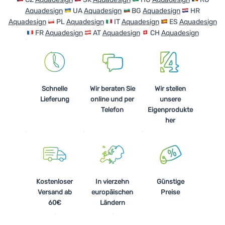
Aquadesign
UA
Aquadesign
BG
Aquadesign
HR
Kochen
Aquadesign
PL
Aquadesign
IT
Aquadesign
ES
Aquadesign
Klettern
FR
Aquadesign
AT
Aquadesign
CH
Aquadesign
Ultraleichte
Ausrüstung
Sport
Schnelle
Wir beraten Sie
Wir stellen
Lieferung
online und per
unsere
Marken
Telefon
Eigenprodukte
her
Club
eXtra
Beratung
Hilfe &
Kostenloser
In vierzehn
Günstige
Kontakte
Versand ab
europäischen
Preise
60€
Ländern
Über
uns