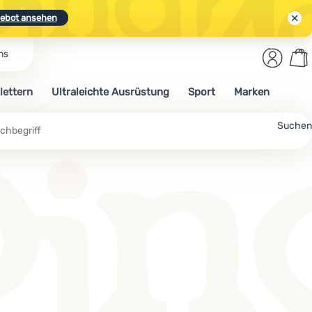
ebot ansehen
Benut
Wa
ns
N.
Entdecken
Anmelden
War
lettern
Ultraleichte Ausrüstung
Sport
Marken
ebot ansehen
Suchen