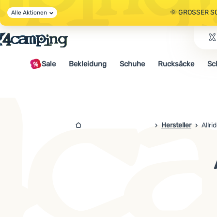
🌞 GROSSER S
Alle Aktionen
🤫 - 10 % AUF 
Sale
Bekleidung
Schuhe
Rucksäcke
Sc
🌞 GROSSER S
4campingshop.de
Hersteller
Allri