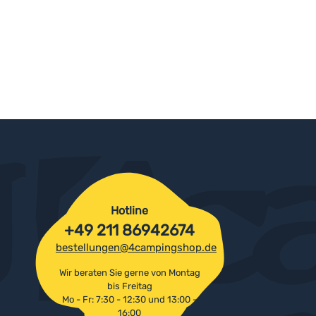
Hotline
+49 211 86942674
bestellungen@4campingshop.de
Wir beraten Sie gerne von Montag
bis Freitag
Mo - Fr: 7:30 - 12:30 und 13:00 -
16:00