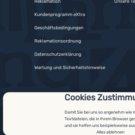
Reklamation
Unsere Te
Kundenprogramm eXtra
Geschäftsbedingungen
Reklamationsordnung
Datenschutzerklärung
Wartung und Sicherheitshinweise
Cookies Zustimm
Auszeichnungen
Damit Sie bei uns so angenehm wie 
Textdateien, die in Ihrem Browser g
und sie helfen uns beispielsweise au
© 2026 ForCamping s.r.o.
laufend
Shopio
Cookies-Einst
Alles ablehnen