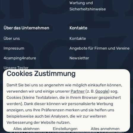
Wartung und
Sicherheitshinweise
Über das Unternehmen
Kontakte
Über uns
Kontakte
Impressum
Angebote für Firmen und Vereine
4camping4nature
Newsletter
Unsere Tester
Cookies Zustimmung
Damit Sie bei uns so angenehm wie möglich einkaufen können,
verwenden wir und einige unserer
Partner
(z. B.
Google
) sog.
Auszeichnungen
Cookies (kleine Textdateien, die in Ihrem Browser gespeichert
werden). Dank dieser können wir personalisierte Werbung
anzeigen, uns Ihre Präferenzen merken und sie helfen uns
beispielsweise auch bei Analysen, die wir zur weiteren
Verbesserung der Website nutzen.
Alles ablehnen
Einstellungen
Alles annehmen
© 2026 ForCamping s.r.o.
laufend
Shopio
Cookies-Einstellungen