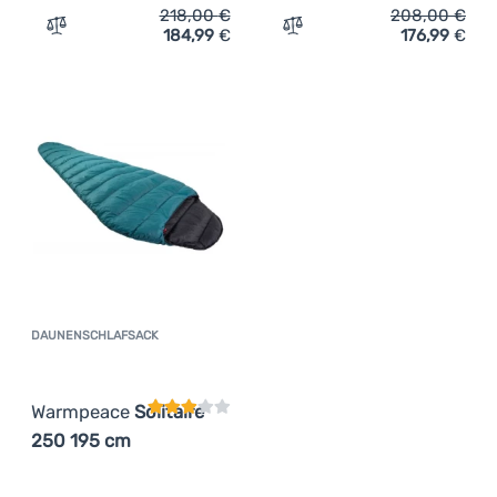
218,00
€
208,00
€
184,99
€
176,99
€
Zum Vergleich 'Daunenschlafsack Warmpeace Viking 300
Zum Vergleich 'Daunensch
Anmelden /
Registrieren
DAUNENSCHLAFSACK
Kundenbewertung
Warmpeace
Solitaire
250 195 cm