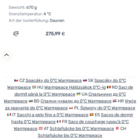
Gewicht:
670 g
Grenztemperatur:
4 °C
Art der Isolierfüllung:
Daunen
275,99
€
Zum Vergleich 'Daunenschlafsack Warmpeace Solitaire 2
CZ
Spacáky do 0°C Warmpeace
SK
Spacáky do 0°C
Warmpeace
HU
Warmpeace Hálózsákok 0°C-ig
RO
Saci de
dormit până la 0°C Warmpeace
UA
Спальники до 0°C
Warmpeace
BG
Спални чували до 0°C Warmpeace
HR
Vreće
za spavanje do 0°C Warmpeace
PL
Śpiwory do 0°C Warmpeace
IT
Sacchi a pelo fino a 0°C Warmpeace
ES
Sacos de dormir
hasta 0°C Warmpeace
FR
Sacs de couchage jusqu'à 0°C
Warmpeace
AT
Schlafsäcke bis 0°C Warmpeace
CH
Schlafsäcke bis 0°C Warmpeace