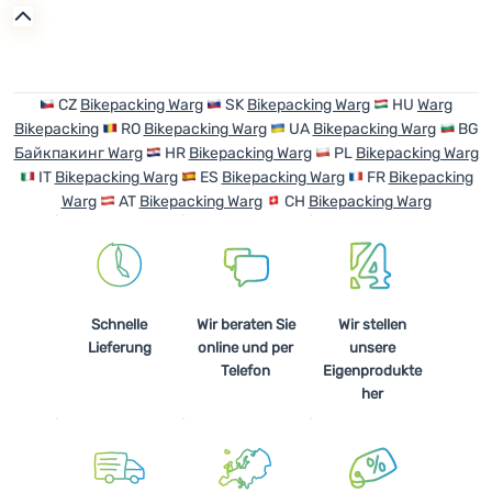
Anmelden /
Registrieren
CZ
Bikepacking Warg
SK
Bikepacking Warg
HU
Warg
Bikepacking
RO
Bikepacking Warg
UA
Bikepacking Warg
BG
Байкпакинг Warg
HR
Bikepacking Warg
PL
Bikepacking Warg
IT
Bikepacking Warg
ES
Bikepacking Warg
FR
Bikepacking
Warg
AT
Bikepacking Warg
CH
Bikepacking Warg
Schnelle
Wir beraten Sie
Wir stellen
Lieferung
online und per
unsere
Telefon
Eigenprodukte
her