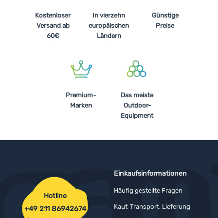
Kostenloser
In vierzehn
Günstige
Versand ab
europäischen
Preise
60€
Ländern
Premium-
Das meiste
Marken
Outdoor-
Equipment
Einkaufsinformationen
Häufig gestellte Fragen
Hotline
Kauf, Transport, Lieferung
+49 211 86942674