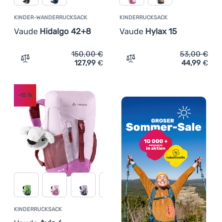
KINDER-WANDERRUCKSACK
KINDERRUCKSACK
Vaude
Hidalgo 42+8
Vaude
Hylax 15
150,00
€
53,00
€
127,99
€
44,99
€
Zum Vergleich 'Kinder-Wanderrucksack Vaude Hidalgo 4
Zum Vergleich 'Kinderruck
-15
%
KINDERRUCKSACK