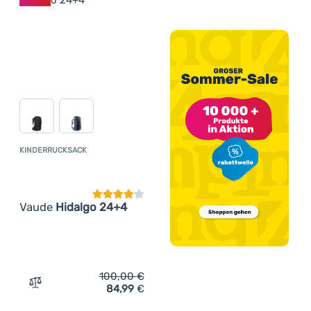
KINDERRUCKSACK
Kundenbewertung
Vaude
Hidalgo 24+4
100,00
€
84,99
€
Zum Vergleich 'Kinderrucksack Vaude Hidalgo 24+4' hin