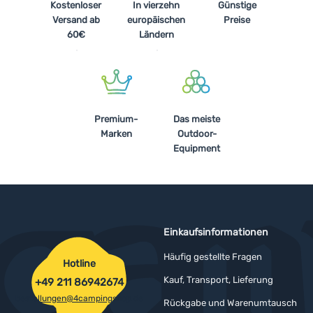
Kostenloser
In vierzehn
Günstige
Versand ab
europäischen
Preise
60€
Ländern
Premium-
Das meiste
Marken
Outdoor-
Equipment
Einkaufsinformationen
Häufig gestellte Fragen
Hotline
Kauf, Transport, Lieferung
+49 211 86942674
bestellungen@4campingshop.de
Rückgabe und Warenumtausch