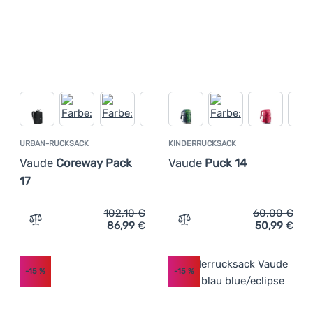
URBAN-RUCKSACK
KINDERRUCKSACK
Vaude
Coreway Pack
Vaude
Puck 14
17
102,10
€
60,00
€
86,99
€
50,99
€
Zum Vergleich 'Urban-Rucksack Vaude Coreway Pack 17'
Zum Vergleich 'Kinderruck
-15
%
-15
%