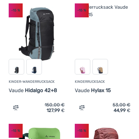
-15
%
-15
%
KINDER-WANDERRUCKSACK
KINDERRUCKSACK
Vaude
Hidalgo 42+8
Vaude
Hylax 15
150,00
€
53,00
€
127,99
€
44,99
€
Zum Vergleich 'Kinder-Wanderrucksack Vaude Hidalgo 4
Zum Vergleich 'Kinderruck
-15
%
-15
%