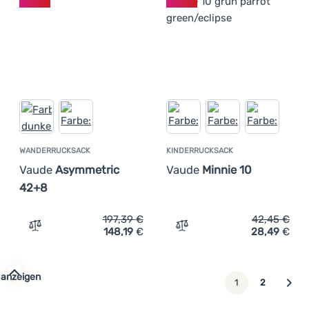
WANDERRUCKSACK
KINDERRUCKSACK
Vaude
Asymmetric
Vaude
Minnie 10
42+8
197,39
€
42,45
€
148,19
€
28,49
€
Zum Vergleich 'Wanderrucksack Vaude Asymmetric 42+8
Zum Vergleich 'Kinderruck
 anzeigen
weiter
1
2