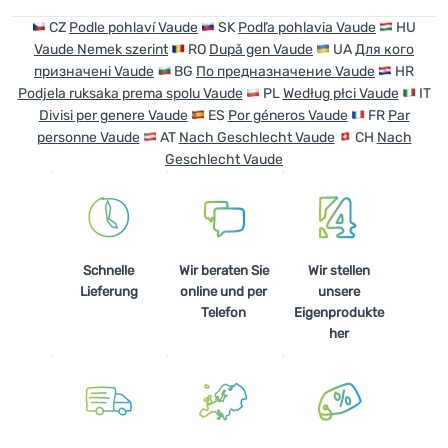
CZ
Podle pohlaví Vaude
SK
Podľa pohlavia Vaude
HU
Vaude Nemek szerint
RO
După gen Vaude
UA
Для кого
призначені Vaude
BG
По предназначение Vaude
HR
Podjela ruksaka prema spolu Vaude
PL
Według płci Vaude
IT
Divisi per genere Vaude
ES
Por géneros Vaude
FR
Par
personne Vaude
AT
Nach Geschlecht Vaude
CH
Nach
Geschlecht Vaude
Schnelle
Wir beraten Sie
Wir stellen
Lieferung
online und per
unsere
Telefon
Eigenprodukte
her