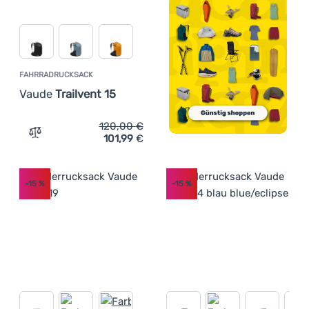
FAHRRADRUCKSACK
Vaude
Trailvent 15
120,00
€
101,99
€
Zum Vergleich 'Fahrradrucksack Vaude Trailvent 15' hin
-15
%
-15
%