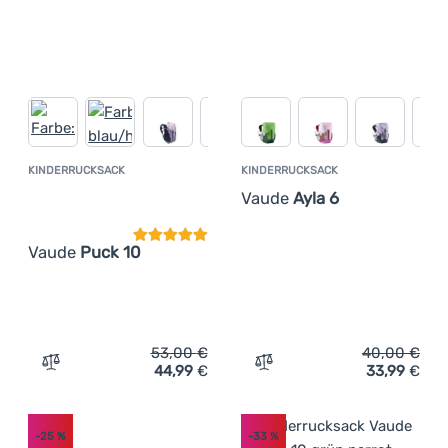
KINDERRUCKSACK
KINDERRUCKSACK
Kundenbewertung
Vaude
Ayla 6
Vaude
Puck 10
53,00
€
40,00
€
44,99
€
33,99
€
Zum Vergleich 'Kinderrucksack Vaude Puck 10' hinzufüg
Zum Vergleich 'Kinderruck
-25
%
-33
%