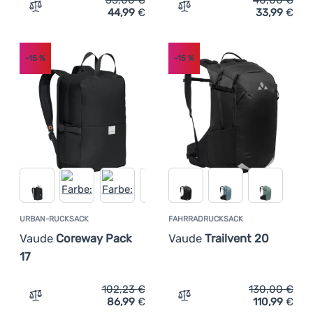
53,00
€
40,00
€
44,99
€
33,99
€
Zum Vergleich 'Kinderrucksack Vaude Puck 10' hinzufüg
Zum Vergleich 'Kinderruck
-15
%
-15
%
URBAN-RUCKSACK
FAHRRADRUCKSACK
Vaude
Coreway Pack
Vaude
Trailvent 20
17
102,23
€
130,00
€
86,99
€
110,99
€
Zum Vergleich 'Urban-Rucksack Vaude Coreway Pack 17'
Zum Vergleich 'Fahrradruc