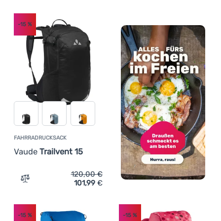
-15
%
FAHRRADRUCKSACK
Vaude
Trailvent 15
120,00
€
101,99
€
Zum Vergleich 'Fahrradrucksack Vaude Trailvent 15' hin
-15
%
-15
%