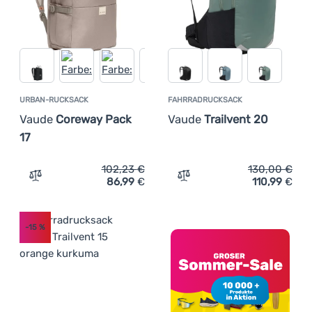
URBAN-RUCKSACK
FAHRRADRUCKSACK
Vaude
Coreway Pack
Vaude
Trailvent 20
17
102,23
€
130,00
€
86,99
€
110,99
€
Zum Vergleich 'Urban-Rucksack Vaude Coreway Pack 17'
Zum Vergleich 'Fahrradruc
-15
%