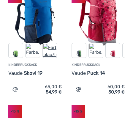
KINDERRUCKSACK
KINDERRUCKSACK
Vaude
Skovi 19
Vaude
Puck 14
65,00
€
60,00
€
54,99
€
50,99
€
Zum Vergleich 'Kinderrucksack Vaude Skovi 19' hinzufüg
Zum Vergleich 'Kinderruck
-15
%
-15
%