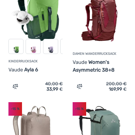
DAMEN WANDERRUCKSACK
Vaude
Women's
KINDERRUCKSACK
Vaude
Ayla 6
Asymmetric 38+8
40,00
€
200,00
€
33,99
€
169,99
€
Zum Vergleich 'Kinderrucksack Vaude Ayla 6' hinzufügen
Zum Vergleich 'Damen Wa
-15
%
-15
%