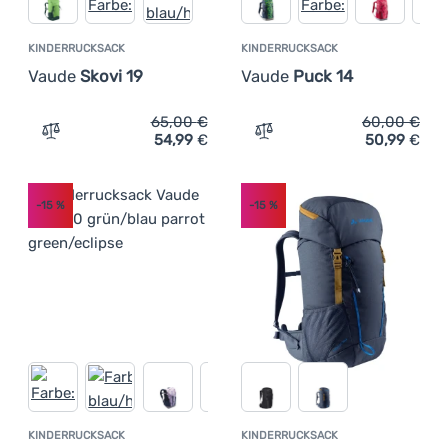
KINDERRUCKSACK
KINDERRUCKSACK
Vaude
Skovi 19
Vaude
Puck 14
65,00
€
60,00
€
54,99
€
50,99
€
Zum Vergleich 'Kinderrucksack Vaude Skovi 19' hinzufüg
Zum Vergleich 'Kinderruck
-15
%
-15
%
KINDERRUCKSACK
KINDERRUCKSACK
Kundenbewertung
Kundenbewer