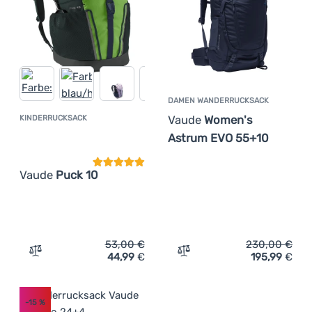
Anmelden /
Registrieren
DAMEN WANDERRUCKSACK
Vaude
Women's
KINDERRUCKSACK
Kundenbewertung
Astrum EVO 55+10
Vaude
Puck 10
53,00
€
230,00
€
44,99
€
195,99
€
Zum Vergleich 'Kinderrucksack Vaude Puck 10' hinzufüg
Zum Vergleich 'Damen Wa
-15
%