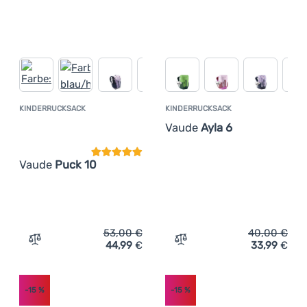
KINDERRUCKSACK
KINDERRUCKSACK
Kundenbewertung
Vaude
Ayla 6
Vaude
Puck 10
53,00
€
40,00
€
44,99
€
33,99
€
Zum Vergleich 'Kinderrucksack Vaude Puck 10' hinzufüg
Zum Vergleich 'Kinderruck
-15
%
-15
%