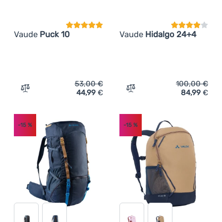
Vaude
Puck 10
Vaude
Hidalgo 24+4
53,00
€
100,00
€
44,99
€
84,99
€
Zum Vergleich 'Kinderrucksack Vaude Puck 10' hinzufüg
Zum Vergleich 'Kinderruc
-15
%
-15
%