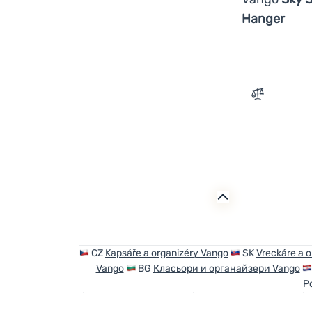
Hanger
Zum Vergle
CZ
Kapsáře a organizéry Vango
SK
Vreckáre a 
Vango
BG
Класьори и органайзери Vango
P