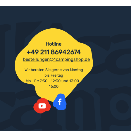
Hotline
+49 211 86942674
bestellungen@4campingshop.de
Wir beraten Sie gerne von Montag
bis Freitag
Mo - Fr: 7:30 - 12:30 und 13:00 -
16:00
Facebook
YouTube