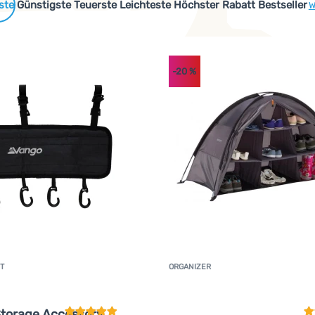
 Produkte
Günstigste
Teuerste
Leichteste
Höchster Rabatt
Bestseller
W
-20
%
T
ORGANIZER
Kundenbewertung
K
Storage Accessory