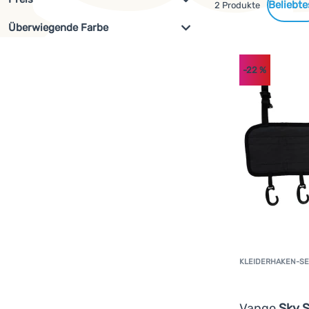
Gefundene
2 Produkte
Überwiegende Farbe
Filterung anzeigen
Produkte
€
€
az
Grau
Schwarz
-22
%
KLEIDERHAKEN-SE
Vango
Sky 