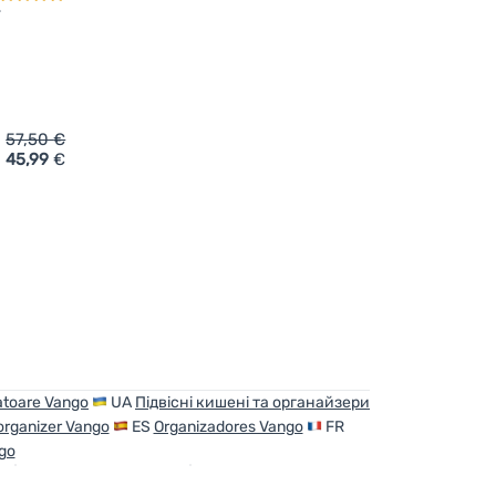
57,50
€
45,99
€
nzufügen
Vango Storage Organiser' hinzufügen
atoare Vango
UA
Підвісні кишені та органайзери
organizer Vango
ES
Organizadores Vango
FR
go