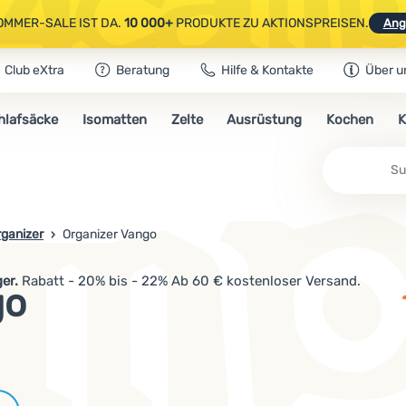
OMMER-SALE IST DA.
10 000+
PRODUKTE ZU AKTIONSPREISEN.
Ang
Club eXtra
Beratung
Hilfe & Kontakte
Über u
AUSGEWÄHLTE CAMPING- & WANDERAUSRÜSTUNG.
CODE
OUT10
NUTZE
hlafsäcke
Isomatten
Zelte
Ausrüstung
Kochen
K
OMMER-SALE IST DA.
10 000+
PRODUKTE ZU AKTIONSPREISEN.
Ang
rganizer
Organizer Vango
er.
Rabatt - 20% bis - 22% Ab 60 € kostenloser Versand.
go
Marken