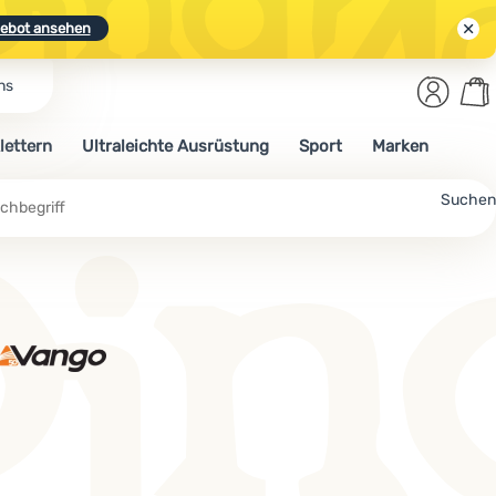
ebot ansehen
Benut
Wa
ns
N.
Entdecken
Anmelden
War
lettern
Ultraleichte Ausrüstung
Sport
Marken
ebot ansehen
Suchen