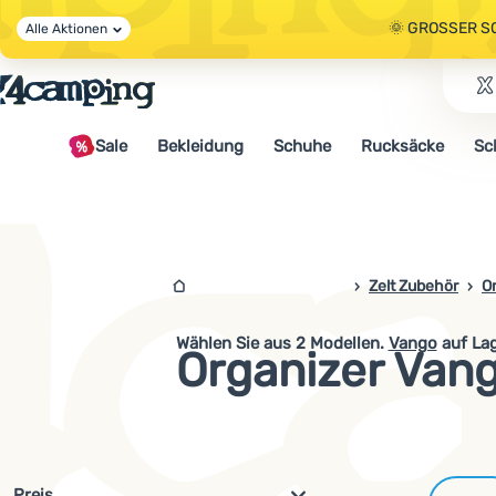
🌞 GROSSER S
Alle Aktionen
🤫 - 10 % AUF 
Sale
Bekleidung
Schuhe
Rucksäcke
Sc
🌞 GROSSER S
4campingshop.de
Zelt Zubehör
O
Wählen Sie aus
2
Modellen.
Vango
auf Lag
Organizer Van
Filterung nach Parametern und 
Preis