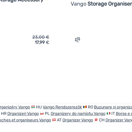
Vango
Storage Organiser
23,00
€
17,99
€
ich 'Kleiderhaken-Set Vango Sky Storage Accessory Hanger' hi
Zum Vergleich 'Organizer 
organizéry Vango
HU
Vango Rendszerezők
RO
Buzunare și organiz
HR
Organizeri Vango
PL
Organizery do namiotu Vango
IT
Borse e 
oches et organiseurs Vango
AT
Organizer Vango
CH
Organizer Van