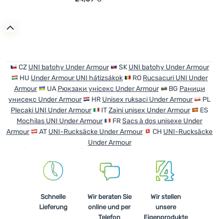
Zum Vergleich 'Rucksack Under Armour Hustle Lite Back
CZ
UNI batohy Under Armour
SK
UNI batohy Under Armour
HU
Under Armour UNI hátizsákok
RO
Rucsacuri UNI Under
Armour
UA
Рюкзаки унісекс Under Armour
BG
Раници
унисекс Under Armour
HR
Unisex ruksaci Under Armour
PL
Plecaki UNI Under Armour
IT
Zaini unisex Under Armour
ES
Mochilas UNI Under Armour
FR
Sacs à dos unisexe Under
Armour
AT
UNI-Rucksäcke Under Armour
CH
UNI-Rucksäcke
Under Armour
Schnelle
Wir beraten Sie
Wir stellen
Lieferung
online und per
unsere
Telefon
Eigenprodukte