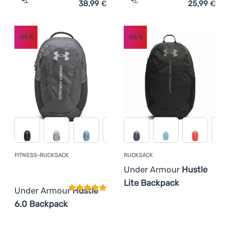
38,99
€
25,99
€
Zum Vergleich 'Fitness-Rucksack Under Armour Hustle 
Zum Vergleich 'Rucksack 
-29
%
-26
%
FITNESS-RUCKSACK
RUCKSACK
Kundenbewertung
Under Armour
Hustle
Lite Backpack
Under Armour
Hustle
6.0 Backpack