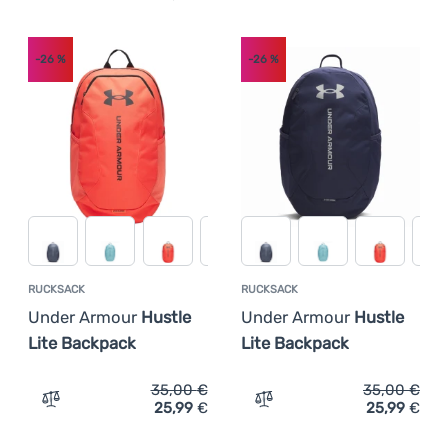
-26
%
-26
%
RUCKSACK
RUCKSACK
Under Armour
Hustle
Under Armour
Hustle
Lite Backpack
Lite Backpack
35,00
€
35,00
€
25,99
€
25,99
€
Zum Vergleich 'Rucksack Under Armour Hustle Lite Back
Zum Vergleich 'Rucksack 