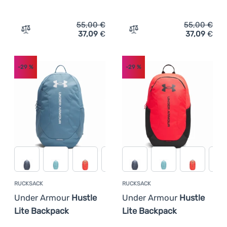
55,00
€
55,00
€
37,09
€
37,09
€
Zum Vergleich 'Fitness-Rucksack Under Armour Hustle 
Zum Vergleich 'Fitness-R
-29
%
-29
%
RUCKSACK
RUCKSACK
Under Armour
Hustle
Under Armour
Hustle
Lite Backpack
Lite Backpack