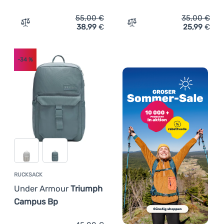
55,00
€
35,00
€
38,99
€
25,99
€
Zum Vergleich 'Fitness-Rucksack Under Armour Hustle 
Zum Vergleich 'Rucksack 
-34
%
RUCKSACK
Under Armour
Triumph
Campus Bp