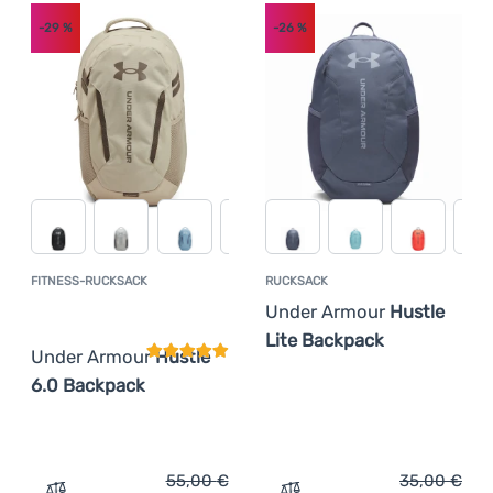
-29
%
-26
%
FITNESS-RUCKSACK
RUCKSACK
Kundenbewertung
Under Armour
Hustle
Lite Backpack
Under Armour
Hustle
6.0 Backpack
55,00
€
35,00
€