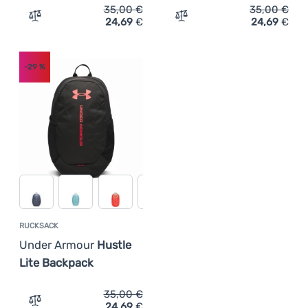
35,00
€
35,00
€
24,69
€
24,69
€
Zum Vergleich 'Rucksack Under Armour Hustle Lite Back
Zum Vergleich 'Rucksack 
-29
%
RUCKSACK
Under Armour
Hustle
Lite Backpack
35,00
€
24,69
€