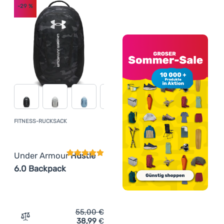
-29
%
FITNESS-RUCKSACK
Kundenbewertung
Under Armour
Hustle
6.0 Backpack
55,00
€
38,99
€
Zum Vergleich 'Fitness-Rucksack Under Armour Hustle 