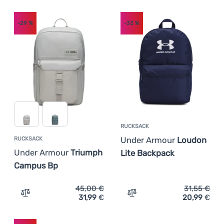
Anmelden /
-29
%
-33
%
Registrieren
RUCKSACK
Under Armour
Loudon
RUCKSACK
Under Armour
Triumph
Lite Backpack
Campus Bp
45,00
€
31,55
€
31,99
€
20,99
€
Zum Vergleich 'Rucksack Under Armour Triumph Campus
Zum Vergleich 'Rucksack 