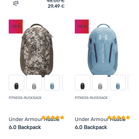
45,00
€
29,49
€
Zum Vergleich 'Rucksack Under Armour Triumph Campus
-33
%
-33
%
FITNESS-RUCKSACK
FITNESS-RUCKSACK
Kundenbewertung
Kundenbewer
Under Armour
Hustle
Under Armour
Hustle
6.0 Backpack
6.0 Backpack