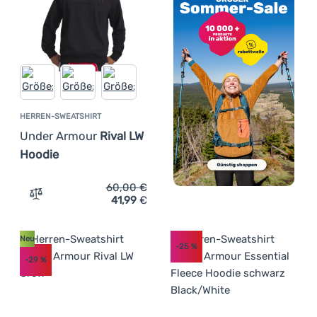
HERREN-SWEATSHIRT
Under Armour
Rival LW
Hoodie
60,00
€
41,99
€
Zum Vergleich 'Herren-Sweatshirt Under Armour Rival L
Neu
-25
%
-29
%