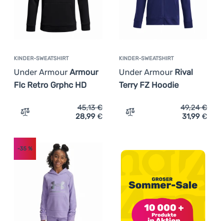
KINDER-SWEATSHIRT
KINDER-SWEATSHIRT
Under Armour
Armour
Under Armour
Rival
Flc Retro Grphc HD
Terry FZ Hoodie
45,13
€
49,24
€
28,99
€
31,99
€
Zum Vergleich 'Kinder-Sweatshirt Under Armour Armour 
Zum Vergleich 'Kinder-Swe
-35
%