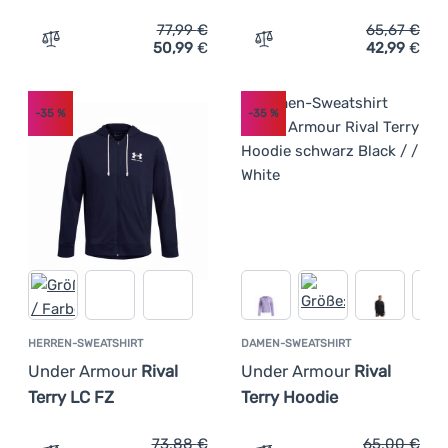
77,99
€
65,67
€
50,99
€
42,99
€
Zum Vergleich 'Herren-Sweatshirt Under Armour Rival F
Zum Vergleich 'Herren-Sw
-35
%
-35
%
HERREN-SWEATSHIRT
DAMEN-SWEATSHIRT
Under Armour
Rival
Under Armour
Rival
Terry LC FZ
Terry Hoodie
73,88
€
65,00
€