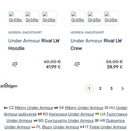
HERREN-SWEATSHIRT
HERREN-SWEATSHIRT
Under Armour
Rival LW
Under Armour
Rival LW
Hoodie
Crew
60,00
€
55,00
€
41,99
€
38,99
€
Zum Vergleich 'Herren-Sweatshirt Under Armour Rival L
Zum Vergleich 'Herren-Sw
 anzeigen
weiter
1
2
3
CZ
Mikiny Under Armour
SK
Mikiny Under Armour
HU
Under
Armour pulóverek
RO
Hanorace Under Armour
UA
Толстовки
Under Armour
BG
Суитшърти Under Armour
HR
Dukserice
Under Armour
PL
Bluzy Under Armour
IT
Felpe Under Armour