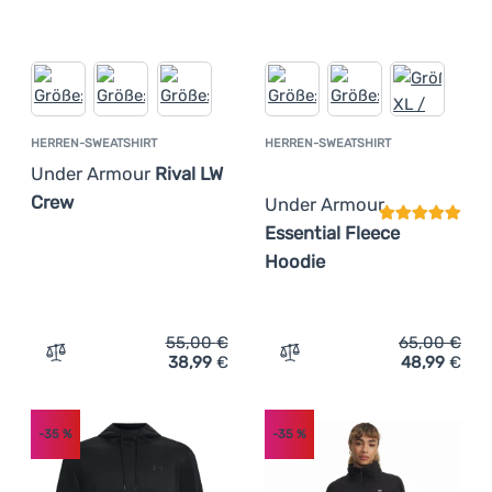
HERREN-SWEATSHIRT
HERREN-SWEATSHIRT
Kundenbewer
Under Armour
Rival LW
Crew
Under Armour
Essential Fleece
Hoodie
55,00
€
65,00
€
38,99
€
48,99
€
Zum Vergleich 'Herren-Sweatshirt Under Armour Rival L
Zum Vergleich 'Herren-Sw
-35
%
-35
%