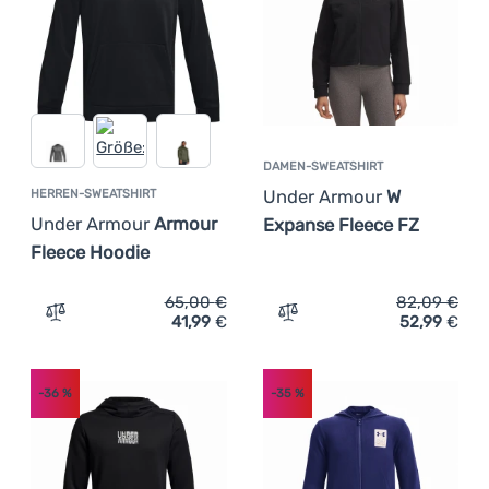
DAMEN-SWEATSHIRT
Under Armour
W
HERREN-SWEATSHIRT
Under Armour
Armour
Expanse Fleece FZ
Fleece Hoodie
65,00
€
82,09
€
41,99
€
52,99
€
Zum Vergleich 'Herren-Sweatshirt Under Armour Armour
Zum Vergleich 'Damen-Swe
-36
%
-35
%