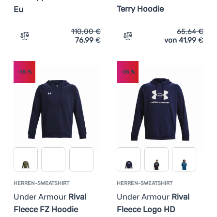
Terry Hoodie
Eu
110,00
€
65,64
€
76,99
€
von 41,99
€
Zum Vergleich 'Herrenjacke Under Armour Unstoppable F
Zum Vergleich 'Damen-Swe
-35
%
-35
%
HERREN-SWEATSHIRT
HERREN-SWEATSHIRT
Under Armour
Rival
Under Armour
Rival
Fleece FZ Hoodie
Fleece Logo HD