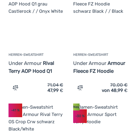
HERREN-SWEATSHIRT
HERREN-SWEATSHIRT
Under Armour
Rival
Under Armour
Armour
Terry AOP Hood Q1
Fleece FZ Hoodie
71,04
€
70,00
€
47,99
€
von 48,99
€
Zum Vergleich 'Herren-Sweatshirt Under Armour Rival T
Zum Vergleich 'Herren-Sw
Neu
-41
%
-30
%