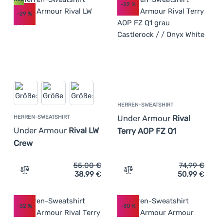
-32
%
-29
%
HERREN-SWEATSHIRT
Under Armour
Rival
HERREN-SWEATSHIRT
Under Armour
Rival LW
Terry AOP FZ Q1
Crew
55,00
€
74,99
€
38,99
€
50,99
€
Zum Vergleich 'Herren-Sweatshirt Under Armour Rival L
Zum Vergleich 'Herren-Swe
-32
%
-30
%