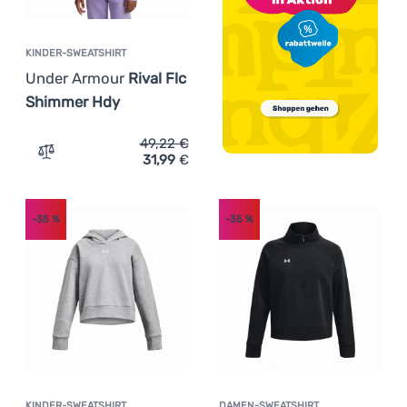
KINDER-SWEATSHIRT
Under Armour
Rival Flc
Shimmer Hdy
49,22
€
31,99
€
Zum Vergleich 'Kinder-Sweatshirt Under Armour Rival F
-35
%
-35
%
KINDER-SWEATSHIRT
DAMEN-SWEATSHIRT