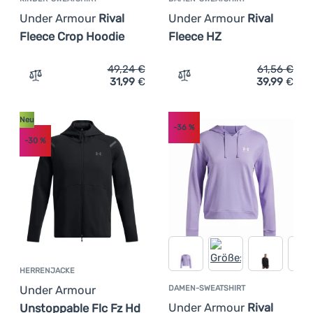
Under Armour
Rival
Under Armour
Rival
Fleece Crop Hoodie
Fleece HZ
49,24
€
61,56
€
31,99
€
39,99
€
Zum Vergleich 'Kinder-Sweatshirt Under Armour Rival F
Zum Vergleich 'Damen-Swe
Neu
-36
%
-30
%
HERRENJACKE
Under Armour
DAMEN-SWEATSHIRT
Under Armour
Rival
Unstoppable Flc Fz Hd