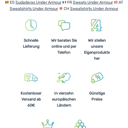
ES
Sudaderas Under Armour
FR
Sweats Under Armour
AT
Sweatshirts Under Armour
CH
Sweatshirts Under Armour
Schnelle
Wir beraten Sie
Wir stellen
Lieferung
online und per
unsere
Telefon
Eigenprodukte
her
Kostenloser
In vierzehn
Günstige
Versand ab
europäischen
Preise
60€
Ländern