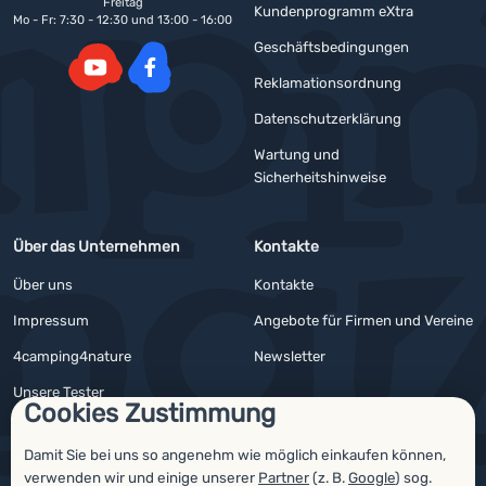
Freitag
Kundenprogramm eXtra
Mo - Fr: 7:30 - 12:30 und 13:00 - 16:00
Geschäftsbedingungen
Reklamationsordnung
YouTube
Facebook
Datenschutzerklärung
Wartung und
Sicherheitshinweise
Über das Unternehmen
Kontakte
Über uns
Kontakte
Impressum
Angebote für Firmen und Vereine
4camping4nature
Newsletter
Unsere Tester
Cookies Zustimmung
Damit Sie bei uns so angenehm wie möglich einkaufen können,
verwenden wir und einige unserer
Partner
(z. B.
Google
) sog.