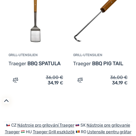
Überwiegende Farbe
€
€
Günstigste
Kochen
az
g
g
Teuerste
Braun
az
Klettern
Leichteste
Ultraleichte
Ausrüstung
Höchster Rabatt
Sport
Bestseller
GRILL-UTENSILIEN
GRILL-UTENSILIEN
Marken
Traeger
BBQ SPATULA
Traeger
BBQ PIG TAIL
Wie wir Produkte einstufen
Club
36,00
€
36,00
€
eXtra
34,19
€
34,19
€
Zum Vergleich 'Grill-Utensilien Traeger BBQ SPATULA' h
Zum Vergleich 'Grill-Utens
Beratung
Hilfe &
Kontakte
Über
CZ
Nástroje pro grilování Traeger
SK
Nástroje pre grilovanie
uns
Traeger
HU
Traeger Grill eszközök
RO
Ustensile pentru grătar