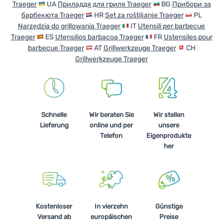
Traeger
UA
Приладдя для гриля Traeger
BG
Прибори за
барбекюта Traeger
HR
Set za roštiljanje Traeger
PL
Anmelden /
Narzędzia do grillowania Traeger
IT
Utensili per barbecue
Registrieren
Traeger
ES
Utensilios barbacoa Traeger
FR
Ustensiles pour
barbecue Traeger
AT
Grillwerkzeuge Traeger
CH
Grillwerkzeuge Traeger
Schnelle
Wir beraten Sie
Wir stellen
Lieferung
online und per
unsere
Telefon
Eigenprodukte
her
Kostenloser
In vierzehn
Günstige
Versand ab
europäischen
Preise