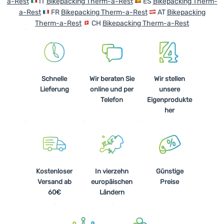
a-Rest
IT
Bikepacking Therm-a-Rest
ES
Bikepacking Therm-
Kochen
a-Rest
FR
Bikepacking Therm-a-Rest
AT
Bikepacking
Therm-a-Rest
CH
Bikepacking Therm-a-Rest
Klettern
Ultraleichte
Ausrüstung
Schnelle
Wir beraten Sie
Wir stellen
Sport
Lieferung
online und per
unsere
Telefon
Eigenprodukte
Marken
her
Club
eXtra
Beratung
Kostenloser
In vierzehn
Günstige
Hilfe &
Versand ab
europäischen
Preise
Kontakte
60€
Ländern
Über
uns