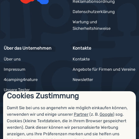
Reklamationsordnung
YouTube
Facebook
Datenschutzerklärung
Wartung und
Sicherheitshinweise
Über das Unternehmen
Kontakte
Über uns
Kontakte
Impressum
Angebote für Firmen und Vereine
4camping4nature
Newsletter
Unsere Tester
Cookies Zustimmung
Damit Sie bei uns so angenehm wie möglich einkaufen können,
verwenden wir und einige unserer
Partner
(z. B.
Google
) sog.
Auszeichnungen
Cookies (kleine Textdateien, die in Ihrem Browser gespeichert
werden). Dank dieser können wir personalisierte Werbung
anzeigen, uns Ihre Präferenzen merken und sie helfen uns