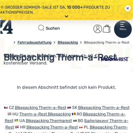
🌞 GROSSER SOMMER-SALE IST DA.
10 000+
PRODUKTE ZU
AKTIONSPREISEN.
Alle Aktionen
Startseite
Benutzerber
Warenkor
🤫 - 10 % AUF AUSGEWÄHLTE CAMPING- & WANDERAUSRÜSTUNG.
Suchen
Menu
Anmelden
Warenkorb
CODE
OUT10
NUTZEN.
Sale
Fahrradausstattung
Bikepacking
Bikepacking Therm-a-Rest
4campingshop.de
🌞 GROSSER SOMMER-SALE IST DA.
10 000+
PRODUKTE ZU
AKTIONSPREISEN.
Bikepacking Therm-a-Rest
Wählen Sie aus
Modellen. auf Lager.
Ab 60 €
Bekleidung
kostenloser Versand.
Schuhe
Rucksäcke
Produkte
In diesem Abschnitt befindet sich kein Produkt.
Schlafsäcke
Isomatten
CZ
Bikepacking Therm-a-Rest
SK
Bikepacking Therm-a-Rest
HU
Therm-a-Rest Bikepacking
RO
Bikepacking Therm-a-
Zelte
Rest
UA
Bikepacking Thermarest
BG
Байкпакинг Therm-a-
Rest
HR
Bikepacking Therm-a-Rest
PL
Bikepacking Therm-
Ausrüstung