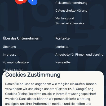
Reklamationsordnung
YouTube
Facebook
Datenschutzerklärung
Wartung und
Sicherheitshinweise
Über das Unternehmen
Kontakte
Über uns
Kontakte
Impressum
Angebote für Firmen und Vereine
4camping4nature
Newsletter
Unsere Tester
Cookies Zustimmung
Damit Sie bei uns so angenehm wie möglich einkaufen können,
verwenden wir und einige unserer
Partner
(z. B.
Google
) sog.
Auszeichnungen
Cookies (kleine Textdateien, die in Ihrem Browser gespeichert
werden). Dank dieser können wir personalisierte Werbung
anzeigen, uns Ihre Präferenzen merken und sie helfen uns