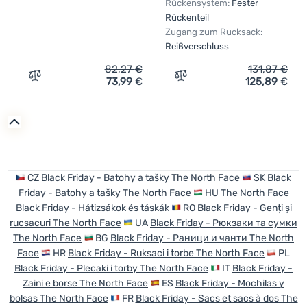
Rückensystem:
Fester
Rückenteil
Zugang zum Rucksack:
Reißverschluss
82,27
€
131,87
€
73,99
€
125,89
€
Zum Vergleich 'Rucksack The North Face Rodey' hinzufü
Zum Vergleich 'Urban-Ruck
CZ
Black Friday - Batohy a tašky The North Face
SK
Black
Friday - Batohy a tašky The North Face
HU
The North Face
Black Friday - Hátizsákok és táskák
RO
Black Friday - Genți și
rucsacuri The North Face
UA
Black Friday - Рюкзаки та сумки
The North Face
BG
Black Friday - Раници и чанти The North
Face
HR
Black Friday - Ruksaci i torbe The North Face
PL
Black Friday - Plecaki i torby The North Face
IT
Black Friday -
Zaini e borse The North Face
ES
Black Friday - Mochilas y
bolsas The North Face
FR
Black Friday - Sacs et sacs à dos The