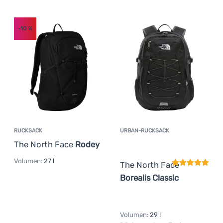
Anmelden /
-10
%
Registrieren
RUCKSACK
URBAN-RUCKSACK
Kundenbewer
The North Face
Rodey
Volumen:
27 l
The North Face
Borealis Classic
Volumen:
29 l