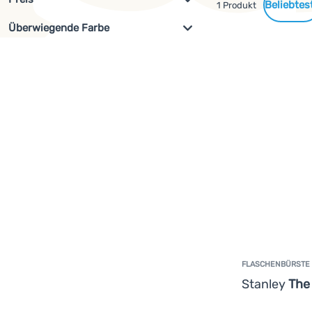
Gefundene
1 Produkt
Überwiegende Farbe
Filterung anzeigen
Produkte
€
€
az
Beige
FLASCHENBÜRSTE
Stanley
The