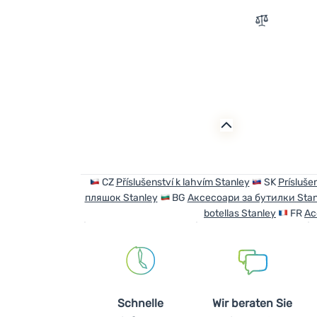
Zum Vergle
CZ
Příslušenství k lahvím Stanley
SK
Prísluše
пляшок Stanley
BG
Аксесоари за бутилки Stan
botellas Stanley
FR
Ac
Schnelle
Wir beraten Sie