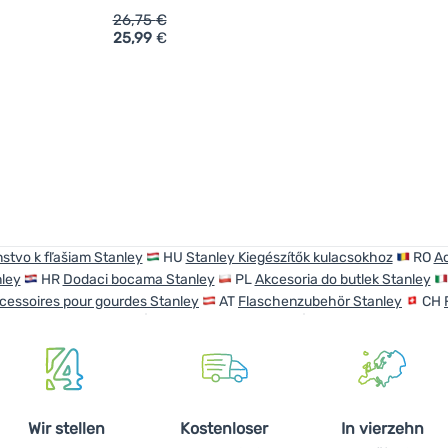
26,75
€
25,99
€
ich 'Flaschenbürste Stanley The Classic Clean Brush' hinzufüge
nstvo k fľašiam Stanley
HU
Stanley Kiegészítők kulacsokhoz
RO
Ac
ley
HR
Dodaci bocama Stanley
PL
Akcesoria do butlek Stanley
cessoires pour gourdes Stanley
AT
Flaschenzubehör Stanley
CH
Wir stellen
Kostenloser
In vierzehn