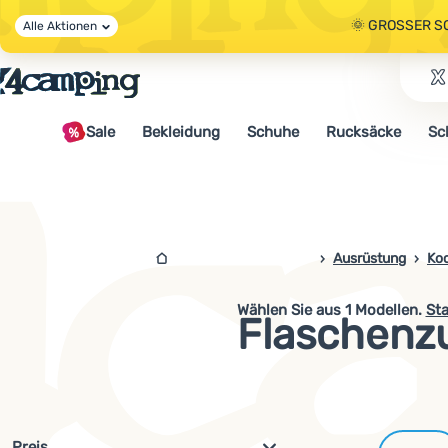
🌞 GROSSER S
Alle Aktionen
🤫 - 10 % AUF 
Sale
Bekleidung
Schuhe
Rucksäcke
Sc
🌞 GROSSER S
4campingshop.de
Ausrüstung
Ko
Wählen Sie aus
1
Modellen.
Sta
Flaschenz
Filterung nach Parametern und 
Preis