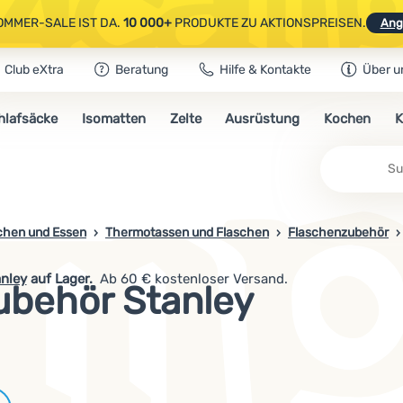
OMMER-SALE IST DA.
10 000+
PRODUKTE ZU AKTIONSPREISEN.
Ang
Club eXtra
Beratung
Hilfe & Kontakte
Über u
AUSGEWÄHLTE CAMPING- & WANDERAUSRÜSTUNG.
CODE
OUT10
NUTZE
hlafsäcke
Isomatten
Zelte
Ausrüstung
Kochen
K
OMMER-SALE IST DA.
10 000+
PRODUKTE ZU AKTIONSPREISEN.
Ang
chen und Essen
Thermotassen und Flaschen
Flaschenzubehör
nley
auf Lager.
Ab 60 € kostenloser Versand.
ubehör Stanley
Marken