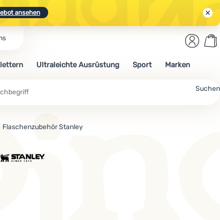
ebot ansehen
Benut
Wa
ns
N.
Entdecken
Anmelden
War
lettern
Ultraleichte Ausrüstung
Sport
Marken
ebot ansehen
Suchen
Flaschenzubehör Stanley