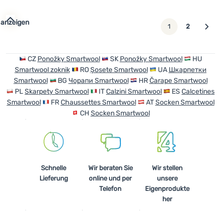
 anzeigen
weiter
1
2
CZ
Ponožky Smartwool
SK
Ponožky Smartwool
HU
Smartwool zoknik
RO
Șosete Smartwool
UA
Шкарпетки
Smartwool
BG
Чорапи Smartwool
HR
Čarape Smartwool
PL
Skarpety Smartwool
IT
Calzini Smartwool
ES
Calcetines
Smartwool
FR
Chaussettes Smartwool
AT
Socken Smartwool
CH
Socken Smartwool
Schnelle
Wir beraten Sie
Wir stellen
Lieferung
online und per
unsere
Telefon
Eigenprodukte
her