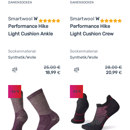
DAMENSOCKEN
DAMENSOCKEN
Kundenbewertung
Kundenbewer
Smartwool
W
Smartwool
W
Performance Hike
Performance Hike
Light Cushion Ankle
Light Cushion Crew
Sockenmaterial:
Sockenmaterial:
Synthetik/Wolle
Synthetik/Wolle
25,00
€
28,00
€
18,99
€
20,99
€
Zum Vergleich 'Damensocken Smartwool W Performance H
Zum Vergleich 'Damensock
-26
%
-23
%