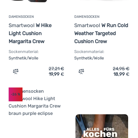
DAMENSOCKEN
DAMENSOCKEN
Smartwool
W Hike
Smartwool
W Run Cold
Light Cushion
Weather Targeted
Margarita Crew
Cushion Crew
Sockenmaterial:
Sockenmaterial:
Synthetik/Wolle
Synthetik/Wolle
27,21
€
24,95
€
19,99
€
18,99
€
Zum Vergleich 'Damensocken Smartwool W Hike Light Cu
Zum Vergleich 'Damensock
-26
%