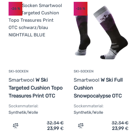
-26
%
-26
%
SKI-SOCKEN
SKI-SOCKEN
Smartwool
W Ski
Smartwool
W Ski Full
Targeted Cushion Topo
Cushion
Treasures Print OTC
Snowpocalypse OTC
Sockenmaterial:
Sockenmaterial:
Synthetik/Wolle
Synthetik/Wolle
32,34
€
32,34
€
23,99
€
23,99
€
Zum Vergleich 'Ski-Socken Smartwool W Ski Targeted Cu
Zum Vergleich 'Ski-Socke