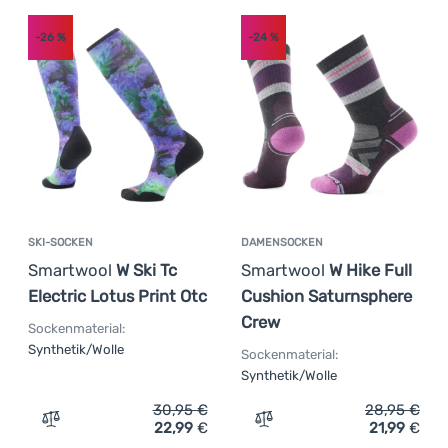
-26
%
-24
%
SKI-SOCKEN
DAMENSOCKEN
Smartwool
W Ski Tc
Smartwool
W Hike Full
Electric Lotus Print Otc
Cushion Saturnsphere
Crew
Sockenmaterial:
Synthetik/Wolle
Sockenmaterial:
Synthetik/Wolle
30,95
€
28,95
€
22,99
€
21,99
€
Zum Vergleich 'Ski-Socken Smartwool W Ski Tc Electric L
Zum Vergleich 'Damensock