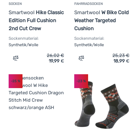
SOCKEN
FAHRRADSOCKEN
Smartwool
Hike Classic
Smartwool
W Bike Cold
Edition Full Cushion
Weather Targeted
2nd Cut Crew
Cushion
Sockenmaterial:
Sockenmaterial:
Synthetik/Wolle
Synthetik/Wolle
26,02
€
25,23
€
19,99
€
18,99
€
Zum Vergleich 'Socken Smartwool Hike Classic Edition F
Zum Vergleich 'Fahrradso
-25
%
-23
%