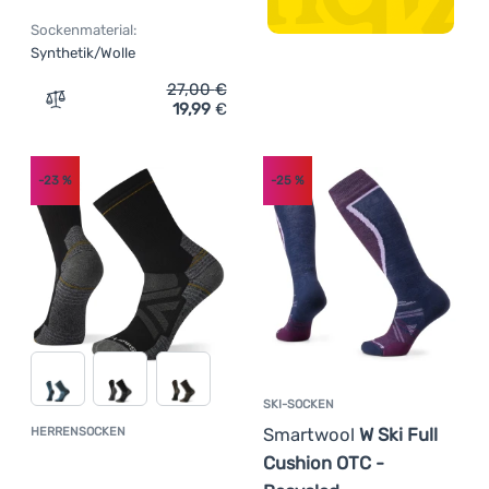
Sockenmaterial:
Synthetik/Wolle
27,00
€
19,99
€
Zum Vergleich 'Socken Smartwool Hike Classic Edi Full 
-23
%
-25
%
SKI-SOCKEN
Smartwool
W Ski Full
HERRENSOCKEN
Kundenbewertung
Cushion OTC -