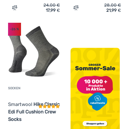
24,00
€
28,00
€
17,99
€
21,99
€
Zum Vergleich 'Sportsocken Smartwool Run Targeted Cu
Zum Vergleich 'Socken Sm
-26
%
SOCKEN
Kundenbewertung
Smartwool
Hike Classic
Edi Full Cushion Crew
Socks