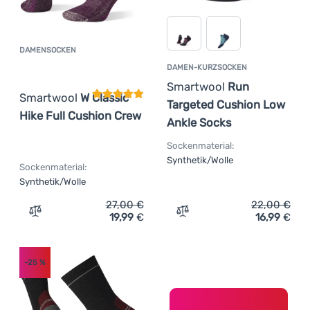
DAMENSOCKEN
Kundenbewertung
DAMEN-KURZSOCKEN
Smartwool
Run
Smartwool
W Classic
Targeted Cushion Low
Hike Full Cushion Crew
Ankle Socks
Sockenmaterial:
Synthetik/Wolle
Sockenmaterial:
Synthetik/Wolle
27,00
€
22,00
€
19,99
€
16,99
€
Zum Vergleich 'Damensocken Smartwool W Classic Hike 
Zum Vergleich 'Damen-Kur
-25
%