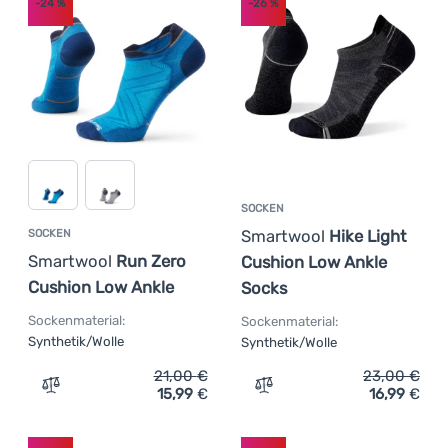
-24
%
-26
%
SOCKEN
Smartwool
Hike Light
SOCKEN
Smartwool
Run Zero
Cushion Low Ankle
Cushion Low Ankle
Socks
Sockenmaterial:
Sockenmaterial:
Synthetik/Wolle
Synthetik/Wolle
21,00
€
23,00
€
15,99
€
16,99
€
Zum Vergleich 'Socken Smartwool Run Zero Cushion Low
Zum Vergleich 'Socken Sm