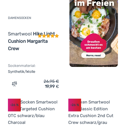
DAMENSOCKEN
Kundenbewertung
Smartwool
Hike Light
Cushion Margarita
Crew
Sockenmaterial:
Synthetik/Wolle
26,95
€
19,99
€
Zum Vergleich 'Damensocken Smartwool Hike Light Cush
-26
%
-26
%