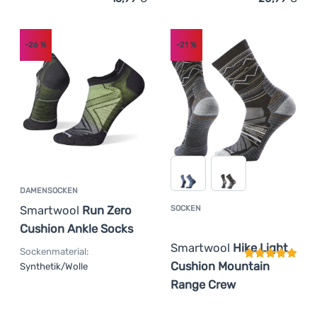
Zum Vergleich 'Socken Smartwool Hike Classic Edition L
Zum Vergleich 'Damensock
Anmelden /
-26
%
-21
%
Registrieren
DAMENSOCKEN
Smartwool
Run Zero
SOCKEN
Kundenbewer
Cushion Ankle Socks
Smartwool
Hike Light
Sockenmaterial:
Cushion Mountain
Synthetik/Wolle
Range Crew