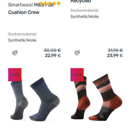
Recycled
Smartwool
Hike Full
Sockenmaterial:
Cushion Crew
Synthetik/Wolle
Sockenmaterial:
Synthetik/Wolle
30,00
€
31,95
€
22,99
€
23,99
€
Zum Vergleich 'Herrensocken Smartwool Hike Full Cushi
Zum Vergleich 'Ski-Socken
-23
%
-25
%