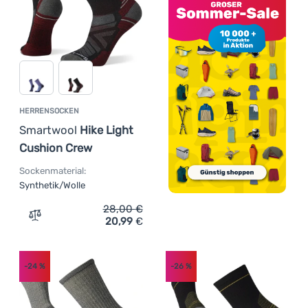
HERRENSOCKEN
Smartwool
Hike Light
Cushion Crew
Sockenmaterial:
Synthetik/Wolle
28,00
€
20,99
€
Zum Vergleich 'Herrensocken Smartwool Hike Light Cus
-24
%
-26
%