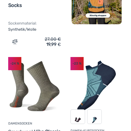
Socks
Sockenmaterial:
Synthetik/Wolle
27,00
€
19,99
€
Zum Vergleich 'Damensocken Smartwool Hike Light Cush
-24
%
-23
%
DAMENSOCKEN
DAMEN-KURZSOCKEN