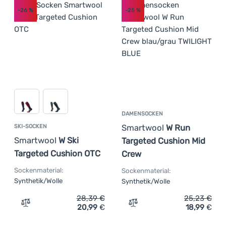
-26
%
-25
%
DAMENSOCKEN
Smartwool
W Run
SKI-SOCKEN
Smartwool
W Ski
Targeted Cushion Mid
Targeted Cushion OTC
Crew
Sockenmaterial:
Sockenmaterial:
Synthetik/Wolle
Synthetik/Wolle
28,39
€
25,23
€
20,99
€
18,99
€
Zum Vergleich 'Ski-Socken Smartwool W Ski Targeted Cu
Zum Vergleich 'Damensoc