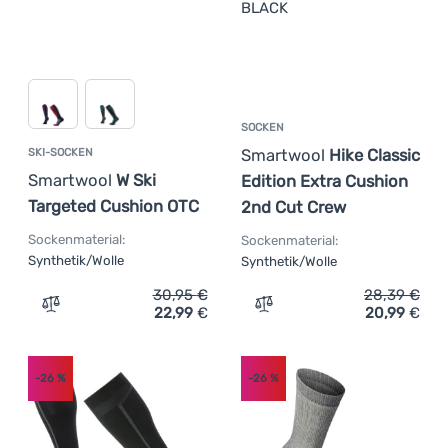
SOCKEN
Smartwool
Hike Classic
SKI-SOCKEN
Smartwool
W Ski
Edition Extra Cushion
Targeted Cushion OTC
2nd Cut Crew
Sockenmaterial:
Sockenmaterial:
Synthetik/Wolle
Synthetik/Wolle
30,95
€
28,39
€
22,99
€
20,99
€
Zum Vergleich 'Ski-Socken Smartwool W Ski Targeted Cu
Zum Vergleich 'Socken Sma
-26
%
-26
%