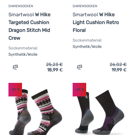
DAMENSOCKEN
DAMENSOCKEN
Smartwool
W Hike
Smartwool
W Hike
Targeted Cushion
Light Cushion Retro
Dragon Stitch Mid
Floral
Crew
Sockenmaterial:
Synthetik/Wolle
Sockenmaterial:
Synthetik/Wolle
25,23
€
26,02
€
18,99
€
19,99
€
Zum Vergleich 'Damensocken Smartwool W Hike Targeted
Zum Vergleich 'Damensock
-27
%
-24
%