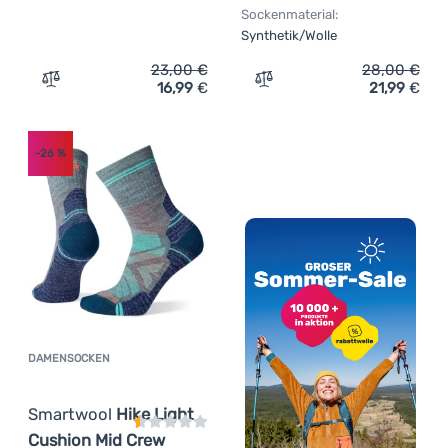
Sockenmaterial:
Synthetik/Wolle
23,00
€
28,00
€
16,99
€
21,99
€
Zum Vergleich 'Damensocken Smartwool Run Zero Cushi
Zum Vergleich 'Socken Sm
-26
%
DAMENSOCKEN
Kundenbewertung
Smartwool
Hike Light
Cushion Mid Crew