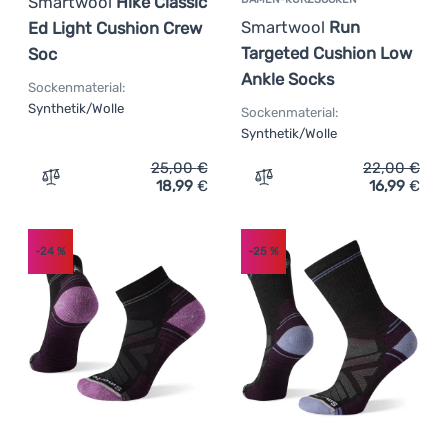
Smartwool
Hike Classic
Smartwool
Run
Ed Light Cushion Crew
Targeted Cushion Low
Soc
Ankle Socks
Sockenmaterial:
Synthetik/Wolle
Sockenmaterial:
Synthetik/Wolle
25,00
€
22,00
€
18,99
€
16,99
€
Zum Vergleich 'Damensocken Smartwool Hike Classic Ed
Zum Vergleich 'Damen-Kur
-24
%
-25
%