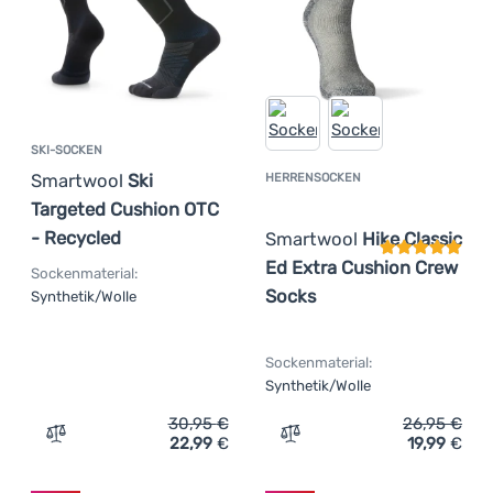
SKI-SOCKEN
Smartwool
Ski
HERRENSOCKEN
Kundenbewer
Targeted Cushion OTC
- Recycled
Smartwool
Hike Classic
Ed Extra Cushion Crew
Sockenmaterial:
Socks
Synthetik/Wolle
Sockenmaterial:
Synthetik/Wolle
30,95
€
26,95
€
22,99
€
19,99
€
Zum Vergleich 'Ski-Socken Smartwool Ski Targeted Cush
Zum Vergleich 'Herrensoc