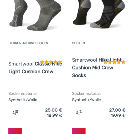
HERREN-MERINOSOCKEN
SOCKEN
Kundenbewertung
Kundenbewer
Smartwool
Hike Light
Smartwool
Classic Hike
Cushion Mid Crew
Light Cushion Crew
Socks
Sockenmaterial:
Sockenmaterial:
Synthetik/Wolle
Synthetik/Wolle
25,00
€
27,00
€
18,99
€
19,99
€
Zum Vergleich 'Herren-Merinosocken Smartwool Classic 
Zum Vergleich 'Socken Sm