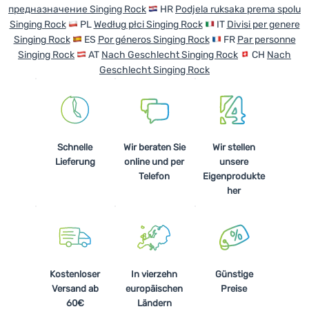
предназначение Singing Rock
HR
Podjela ruksaka prema spolu
Singing Rock
PL
Według płci Singing Rock
IT
Divisi per genere
Singing Rock
ES
Por géneros Singing Rock
FR
Par personne
Singing Rock
AT
Nach Geschlecht Singing Rock
CH
Nach
Geschlecht Singing Rock
Schnelle
Wir beraten Sie
Wir stellen
Lieferung
online und per
unsere
Telefon
Eigenprodukte
her
Kostenloser
In vierzehn
Günstige
Versand ab
europäischen
Preise
60€
Ländern