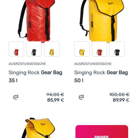
Anmelden /
Registrieren
AUSRÜSTUNGSTASCHE
AUSRÜSTUNGSTASCHE
Singing Rock
Gear Bag
Singing Rock
Gear Bag
35 l
50 l
94,00
€
100,00
€
85,99
€
89,99
€
Zum Vergleich 'Ausrüstungstasche Singing Rock Gear Ba
Zum Vergleich 'Ausrüstung