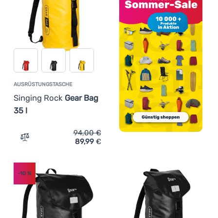
AUSRÜSTUNGSTASCHE
Singing Rock
Gear Bag
35 l
94,00
€
89,99
€
Zum Vergleich 'Ausrüstungstasche Singing Rock Gear Ba
-10
%