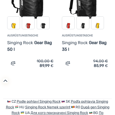
AUSRÜSTUNGSTASCHE
AUSRÜSTUNGSTASCHE
Singing Rock
Gear Bag
Singing Rock
Gear Bag
50 l
35 l
100,00
€
94,00
€
89,99
€
85,99
€
Zum Vergleich 'Ausrüstungstasche Singing Rock Gear Ba
Zum Vergleich 'Ausrüstung
CZ
Podle pohlaví Singing Rock
SK
Podľa pohlavia Singing
Rock
HU
Singing Rock Nemek szerint
RO
După gen Singing
Rock
UA
Для кого призначені Singing Rock
BG
По