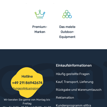
Premium-
Das meiste
Marken
Outdoor-
Equipment
Einkaufsinformationen
Häufig gestellte Fragen
Hotline
Kauf, Transport, Lieferung
+49 211 86942674
bestellungen@4campingshop.de
Rückgabe und Warenumtausch
Reklamation
Wir beraten Sie gerne von Montag bis
Freitag
Kundenprogramm eXtra