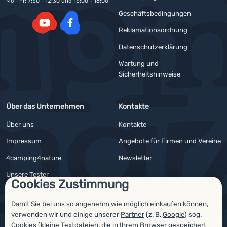
Mo - Fr: 7:30 - 12:30 und 13:00 - 16:00
Geschäftsbedingungen
Reklamationsordnung
YouTube
Facebook
Datenschutzerklärung
Wartung und
Sicherheitshinweise
Über das Unternehmen
Kontakte
Über uns
Kontakte
Impressum
Angebote für Firmen und Vereine
4camping4nature
Newsletter
Unsere Tester
Cookies Zustimmung
Damit Sie bei uns so angenehm wie möglich einkaufen können,
verwenden wir und einige unserer
Partner
(z. B.
Google
) sog.
Auszeichnungen
Cookies (kleine Textdateien, die in Ihrem Browser gespeichert