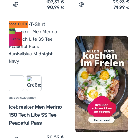
107,37
€
93,93
€
90,99
€
74,99
€
Zum Vergleich 'Herren-T-Shirt Norrona femund equaliser
Zum Vergleich 'Herren-Fun
code: OUT10
Neu
-21
%
HERREN-T-SHIRT
Icebreaker
Men Merino
150 Tech Lite SS Tee
Peaceful Pass
90,59
€