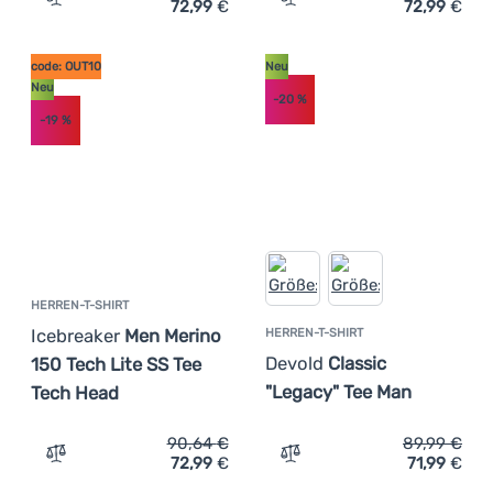
72,99
€
72,99
€
Zum Vergleich 'Herren-T-Shirt Icebreaker Men Merino 150
Zum Vergleich 'Damen-T-Sh
code: OUT10
Neu
Neu
-20
%
-19
%
HERREN-T-SHIRT
Icebreaker
Men Merino
HERREN-T-SHIRT
Devold
Classic
150 Tech Lite SS Tee
"Legacy" Tee Man
Tech Head
90,64
€
89,99
€
72,99
€
71,99
€
Zum Vergleich 'Herren-T-Shirt Icebreaker Men Merino 15
Zum Vergleich 'Herren-T-S