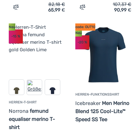
82,18
€
107,37
€
65,99
€
90,99
€
Zum Vergleich 'Herren-Funktionsshirt Ortovox 120 Cool
Zum Vergleich 'Damen-T-Sh
Neu
code: OUT10
Neu
-15
%
-20
%
HERREN-FUNKTIONSSHIRT
Icebreaker
Men Merino
HERREN-T-SHIRT
Norrona
femund
Blend 125 Cool-Lite™
equaliser merino T-
Speed SS Tee
shirt