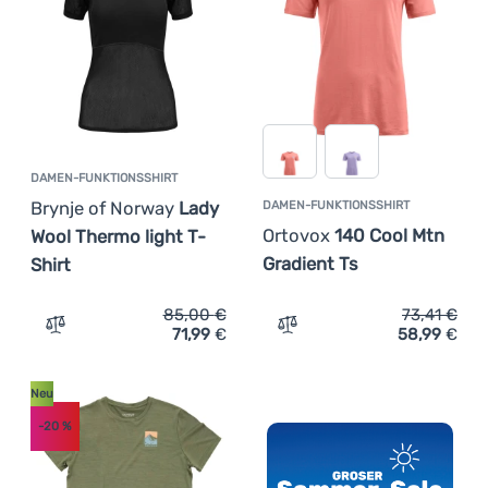
DAMEN-FUNKTIONSSHIRT
Brynje of Norway
Lady
DAMEN-FUNKTIONSSHIRT
Ortovox
140 Cool Mtn
Wool Thermo light T-
Gradient Ts
Shirt
85,00
€
73,41
€
71,99
€
58,99
€
Zum Vergleich 'Damen-Funktionsshirt Brynje of Norway 
Zum Vergleich 'Damen-Fun
Neu
-20
%