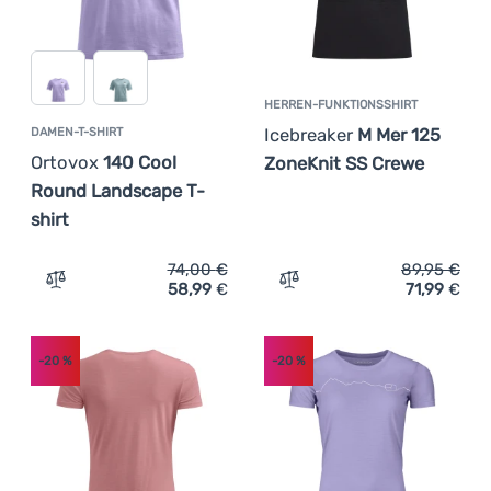
HERREN-FUNKTIONSSHIRT
Icebreaker
M Mer 125
DAMEN-T-SHIRT
Ortovox
140 Cool
ZoneKnit SS Crewe
Round Landscape T-
shirt
74,00
€
89,95
€
58,99
€
71,99
€
Zum Vergleich 'Damen-T-Shirt Ortovox 140 Cool Round L
Zum Vergleich 'Herren-Fun
-20
%
-20
%