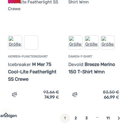
HERREN-FUNKTIONSSHIRT
DAMEN-T-SHIRT
Icebreaker
M Mer 75
Devold
Breeze Merino
Cool-Lite Featherlight
150 T-Shirt Wmn
SS Crewe
93,66
€
83,50
€
74,99
€
66,99
€
Zum Vergleich 'Herren-Funktionsshirt Icebreaker M Mer 
Zum Vergleich 'Damen-T-S
 anzeigen
…
weiter
1
2
3
11