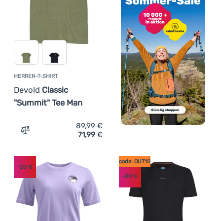
HERREN-T-SHIRT
Devold
Classic
"Summit" Tee Man
89,99
€
71,99
€
Zum Vergleich 'Herren-T-Shirt Devold Classic "Summit" 
code: OUT10
-20
%
-20
%