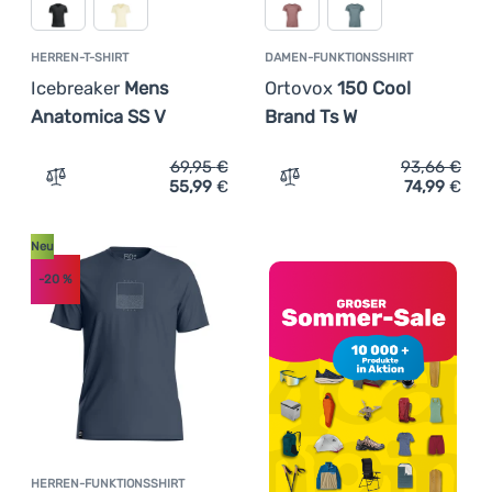
HERREN-T-SHIRT
DAMEN-FUNKTIONSSHIRT
Icebreaker
Mens
Ortovox
150 Cool
Anatomica SS V
Brand Ts W
69,95
€
93,66
€
55,99
€
74,99
€
Zum Vergleich 'Herren-T-Shirt Icebreaker Mens Anatomic
Zum Vergleich 'Damen-Fun
Neu
-20
%
HERREN-FUNKTIONSSHIRT