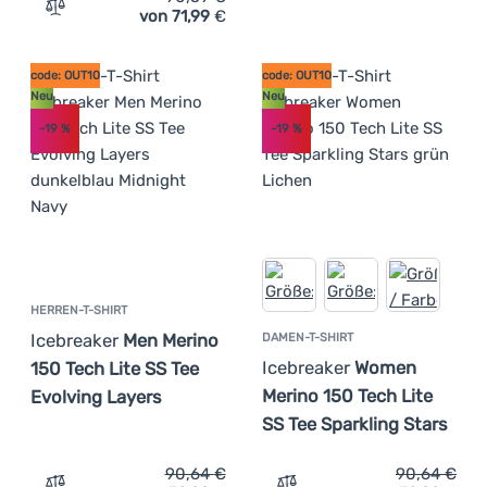
von 71,99
€
Zum Vergleich 'Herren-T-Shirt Icebreaker Men Merino 150
code: OUT10
code: OUT10
Neu
Neu
-19
%
-19
%
HERREN-T-SHIRT
Icebreaker
Men Merino
DAMEN-T-SHIRT
Icebreaker
Women
150 Tech Lite SS Tee
Merino 150 Tech Lite
Evolving Layers
SS Tee Sparkling Stars
90,64
€
90,64
€