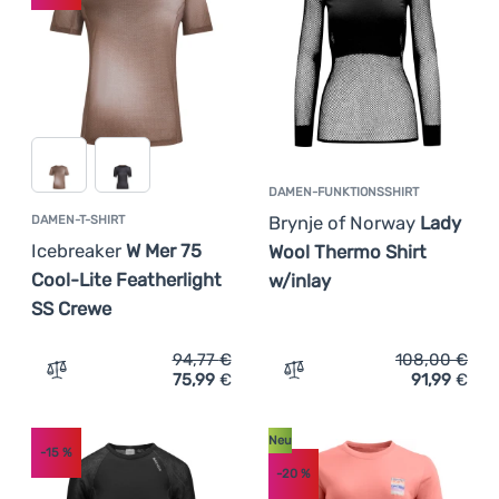
DAMEN-FUNKTIONSSHIRT
Brynje of Norway
Lady
DAMEN-T-SHIRT
Icebreaker
W Mer 75
Wool Thermo Shirt
Cool-Lite Featherlight
w/inlay
SS Crewe
94,77
€
108,00
€
75,99
€
91,99
€
Zum Vergleich 'Damen-T-Shirt Icebreaker W Mer 75 Cool-
Zum Vergleich 'Damen-Fun
Neu
-15
%
-20
%