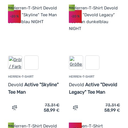
Neu
Neu
-20
%
-20
%
HERREN-T-SHIRT
HERREN-T-SHIRT
Devold
Active "Skyline"
Devold
Active "Devold
Tee Man
Legacy" Tee Man
73,31
€
73,31
€
58,99
€
58,99
€
Zum Vergleich 'Herren-T-Shirt Devold Active "Skyline" T
Zum Vergleich 'Herren-T-S
Neu