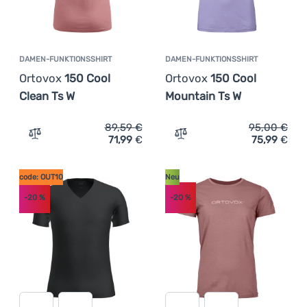
DAMEN-FUNKTIONSSHIRT
DAMEN-FUNKTIONSSHIRT
Ortovox
150 Cool
Ortovox
150 Cool
Clean Ts W
Mountain Ts W
89,59
€
95,00
€
71,99
€
75,99
€
Zum Vergleich 'Damen-Funktionsshirt Ortovox 150 Cool 
Zum Vergleich 'Damen-Fun
code: OUT10
Neu
-20
%
-20
%