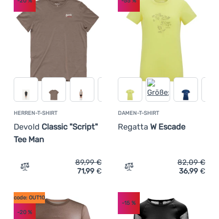
-20
%
-55
%
HERREN-T-SHIRT
DAMEN-T-SHIRT
Devold
Classic "Script"
Regatta
W Escade
Tee Man
89,99
€
82,09
€
71,99
€
36,99
€
Zum Vergleich 'Herren-T-Shirt Devold Classic "Script" T
Zum Vergleich 'Damen-T-S
code: OUT10
-15
%
-20
%