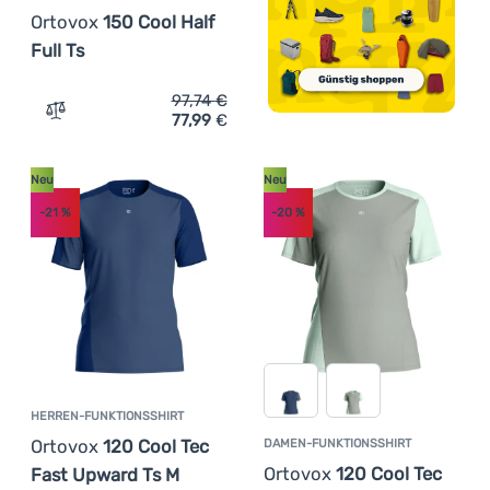
Ortovox
150 Cool Half
Full Ts
97,74
€
77,99
€
Zum Vergleich 'Herren-Funktionsshirt Ortovox 150 Cool H
Neu
Neu
-21
%
-20
%
HERREN-FUNKTIONSSHIRT
Ortovox
120 Cool Tec
DAMEN-FUNKTIONSSHIRT
Ortovox
120 Cool Tec
Fast Upward Ts M