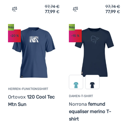
97,74
€
97,74
€
77,99
€
77,99
€
Zum Vergleich 'Herren-Funktionsshirt Ortovox 120 Cool
Zum Vergleich 'Damen-Fun
Neu
Neu
-20
%
-15
%
HERREN-FUNKTIONSSHIRT
Ortovox
120 Cool Tec
DAMEN-T-SHIRT
Norrona
femund
Mtn Sun
equaliser merino T-
shirt