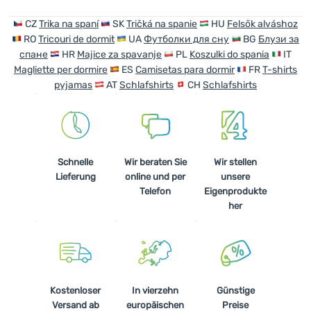
CZ
Trika na spaní
SK
Tričká na spanie
HU
Felsők alváshoz
RO
Tricouri de dormit
UA
Футболки для сну
BG
Блузи за
спане
HR
Majice za spavanje
PL
Koszulki do spania
IT
Magliette per dormire
ES
Camisetas para dormir
FR
T-shirts
pyjamas
AT
Schlafshirts
CH
Schlafshirts
Schnelle
Wir beraten Sie
Wir stellen
Lieferung
online und per
unsere
Telefon
Eigenprodukte
her
Kostenloser
In vierzehn
Günstige
Versand ab
europäischen
Preise