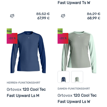
Fast Upward Ts W
85,52
€
86,29
€
67,99
€
68,99
€
Zum Vergleich 'Herren-Funktionsshirt Ortovox 120 Cool
Zum Vergleich 'Damen-Fun
Neu
Neu
-20
%
-20
%
HERREN-FUNKTIONSSHIRT
Ortovox
120 Cool Tec
DAMEN-FUNKTIONSSHIRT
Ortovox
120 Cool Tec
Fast Upward Ls M
Fast Upward Ls W