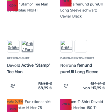
-15
%
-20
%
HERREN-T-SHIRT
DAMEN-FUNKTIONSSHIRT
Devold
Active "Stamp"
Norrona
femund
Tee Man
pureUll Long Sleeve
73,88
€
134,51
€
58,99
€
von 113,99
€
Zum Vergleich 'Herren-T-Shirt Devold Active "Stamp" Te
Zum Vergleich 'Damen-Fun
code: OUT10
-20
%
-20
%