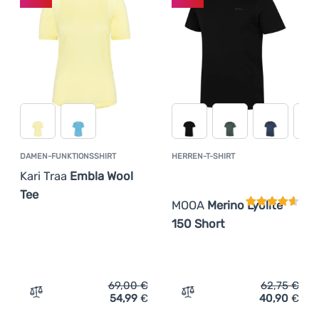
(
8
)
Regatta
Anmelden /
(
4
)
Smartwool
Registrieren
(
26
)
Zulu
DAMEN-FUNKTIONSSHIRT
HERREN-T-SHIRT
Kundenbewer
Kari Traa
Embla Wool
Tee
MOOA
Merino Lyolite
150 Short
69,00
€
62,75
€
54,99
€
40,90
€
Zum Vergleich 'Damen-Funktionsshirt Kari Traa Embla W
Zum Vergleich 'Herren-T-S