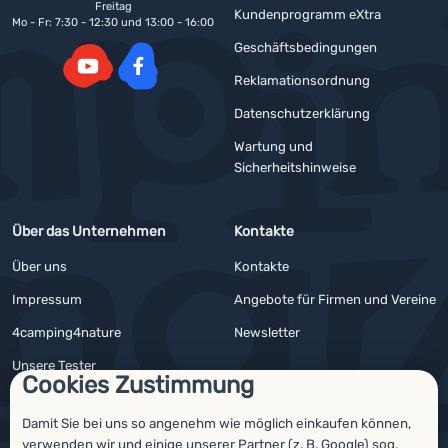
Freitag
Kundenprogramm eXtra
Mo - Fr: 7:30 - 12:30 und 13:00 - 16:00
Geschäftsbedingungen
Reklamationsordnung
YouTube
Facebook
Datenschutzerklärung
Wartung und
Sicherheitshinweise
Über das Unternehmen
Kontakte
Über uns
Kontakte
Impressum
Angebote für Firmen und Vereine
4camping4nature
Newsletter
Unsere Tester
Cookies Zustimmung
Damit Sie bei uns so angenehm wie möglich einkaufen können,
verwenden wir und einige unserer
Partner
(z. B.
Google
) sog.