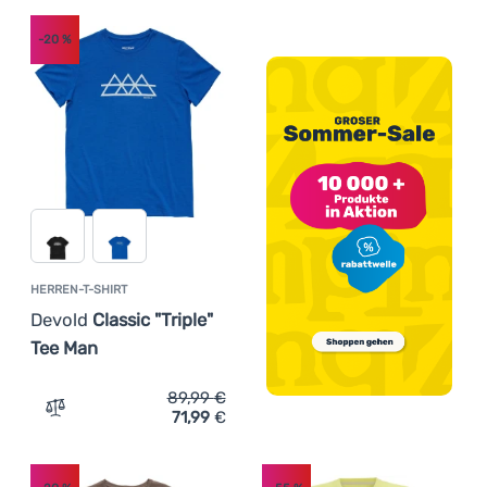
-20
%
HERREN-T-SHIRT
Devold
Classic "Triple"
Tee Man
89,99
€
71,99
€
Zum Vergleich 'Herren-T-Shirt Devold Classic "Triple" T