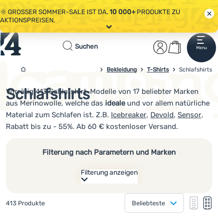
🌞 GROSSER SOMMER-SALE IST DA.
10 000+
PRODUKTE ZU
AKTIONSPREISEN.
Alle Aktionen
Startseite
Benutzerber
Warenkor
🤫 - 10 % AUF AUSGEWÄHLTE CAMPING- & WANDERAUSRÜSTUNG.
Suchen
Menu
Anmelden
Warenkorb
CODE
OUT10
NUTZEN.
Sale
Bekleidung
T-Shirts
4campingshop.de
Schlafshirts
🌞 GROSSER SOMMER-SALE IST DA.
10 000+
PRODUKTE ZU
AKTIONSPREISEN.
Schlafshirts
Vorrätig 413 Schlafshirt-Modelle von 17 beliebter Marken
Bekleidung
aus Merinowolle, welche das
ideale
und vor allem natürliche
Schuhe
Material zum Schlafen ist. Z.B.
Icebreaker
,
Devold
,
Sensor
.
Rabatt bis zu - 55%. Ab 60 € kostenloser Versand.
Rucksäcke
Schlafsäcke
Filterung nach Parametern und Marken
Isomatten
Filterung anzeigen
Zelte
Wie anzeigen
Gefundene Produkte
413 Produkte
Beliebteste
eine Kolonne
Ausrüstung
Hersteller
eine K
zw