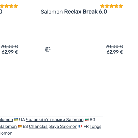
0
Salomon
Reelax Break 6.0
70,00
€
70,00
€
62,99
€
62,99
€
p-Flops Salomon Reelax Break 6.0' hinzufügen
Zum Vergleich 'Herren Flip-Flops Salomon
Salomon
UA
Чоловічі в'єтнамки Salomon
BG
o Salomon
ES
Chanclas playa Salomon
FR
Tongs
alomon