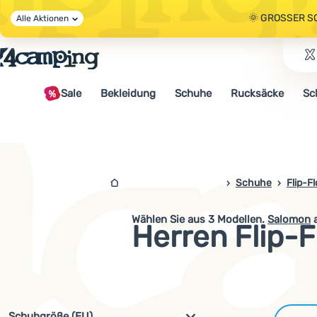
🌞 GROSSER S
Alle Aktionen
🤫 - 10 % AUF 
Sale
Bekleidung
Schuhe
Rucksäcke
Sc
🌞 GROSSER S
4campingshop.de
Schuhe
Flip-F
Wählen Sie aus
3
Modellen.
Salomon
a
Herren Flip-
Filterung nach Parametern und 
Schuhgröße (EU)