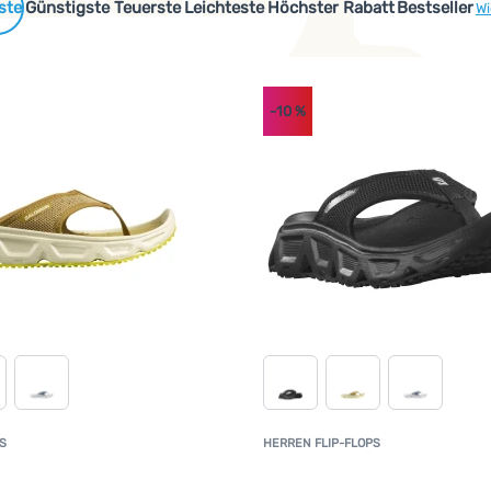
 Produkte
Günstigste
Teuerste
Leichteste
Höchster Rabatt
Bestseller
Wi
-10
%
S
HERREN FLIP-FLOPS
Kundenbewertung
K