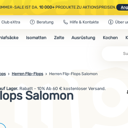
OMMER-SALE IST DA.
10 000+
PRODUKTE ZU AKTIONSPREISEN.
Ang
Club eXtra
Beratung
Hilfe & Kontakte
Über u
AUSGEWÄHLTE CAMPING- & WANDERAUSRÜSTUNG.
CODE
OUT10
NUTZE
hlafsäcke
Isomatten
Zelte
Ausrüstung
Kochen
K
OMMER-SALE IST DA.
10 000+
PRODUKTE ZU AKTIONSPREISEN.
Ang
lops
Herren Flip-Flops
Herren Flip-Flops Salomon
uf Lager.
Rabatt - 10% Ab 60 € kostenloser Versand.
Flops Salomon
Marken