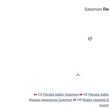
Salomon
Re
Zum Vergle
CZ
Pánské žabky Salomon
SK
Pánske žabk
Мъжки джапанки Salomon
HR
Muške japanke 
homm