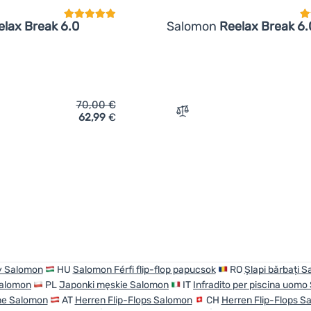
elax Break 6.0
Salomon
Reelax Break 6.
70,00
€
62,99
€
ich 'Herren Flip-Flops Salomon Reelax Break 6.0' hinzufügen
Zum Vergleich 'Herren Fli
y Salomon
HU
Salomon Férfi flip-flop papucsok
RO
Șlapi bărbați 
Salomon
PL
Japonki męskie Salomon
IT
Infradito per piscina uom
e Salomon
AT
Herren Flip-Flops Salomon
CH
Herren Flip-Flops S