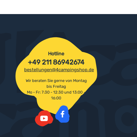
Hotline
+49 211 86942674
bestellungen@4campingshop.de
Wir beraten Sie gerne von Montag
bis Freitag
Mo - Fr: 7:30 - 12:30 und 13:00 -
16:00
Facebook
YouTube