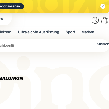
ebot ansehen
Benut
Wa
ns
N.
Entdecken
Anmelden
War
lettern
Ultraleichte Ausrüstung
Sport
Marken
ebot ansehen
Suchen