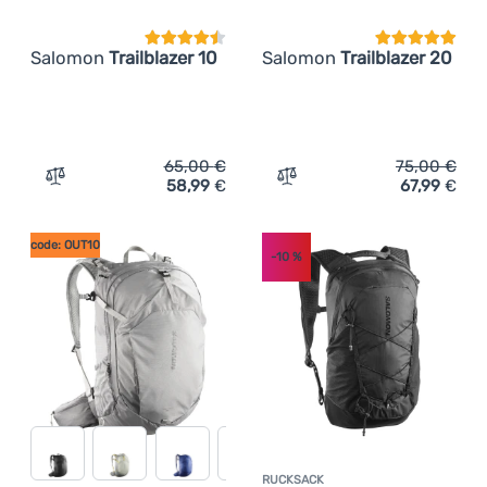
Salomon
Trailblazer 10
Salomon
Trailblazer 20
65,00
€
75,00
€
58,99
€
67,99
€
Zum Vergleich 'Rucksack Salomon Trailblazer 10' hinzuf
Zum Vergleich 'Rucksack S
code: OUT10
-10
%
RUCKSACK