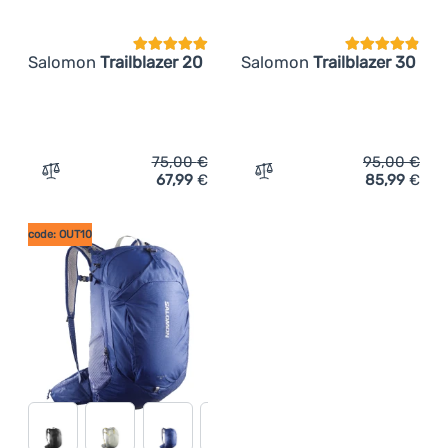
Salomon
Trailblazer 20
Salomon
Trailblazer 30
75,00
€
95,00
€
67,99
€
85,99
€
Zum Vergleich 'Rucksack Salomon Trailblazer 20' hinzuf
Zum Vergleich 'Rucksack S
code: OUT10