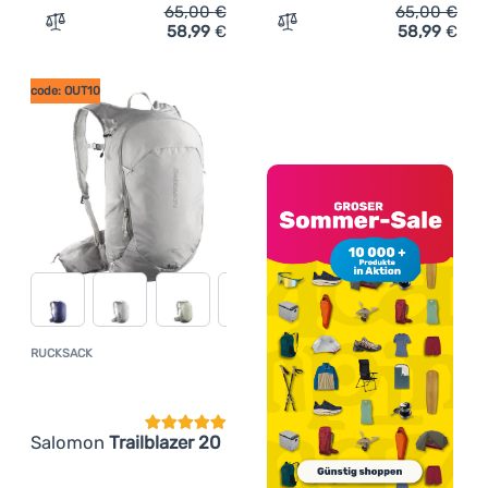
65,00
€
65,00
€
58,99
€
58,99
€
Zum Vergleich 'Rucksack Salomon Trailblazer 10' hinzuf
Zum Vergleich 'Rucksack S
code: OUT10
RUCKSACK
Kundenbewertung
Salomon
Trailblazer 20