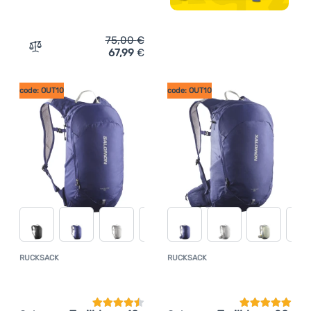
75,00
€
67,99
€
Zum Vergleich 'Rucksack Salomon Trailblazer 20' hinzuf
code: OUT10
code: OUT10
RUCKSACK
RUCKSACK
Kundenbewertung
Kundenbewer