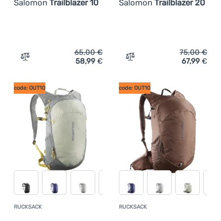
Salomon
Trailblazer 10
Salomon
Trailblazer 20
65,00
€
75,00
€
58,99
€
67,99
€
Zum Vergleich 'Rucksack Salomon Trailblazer 10' hinzuf
Zum Vergleich 'Rucksack S
code: OUT10
code: OUT10
RUCKSACK
RUCKSACK
Kundenbewertung
Kundenbewer