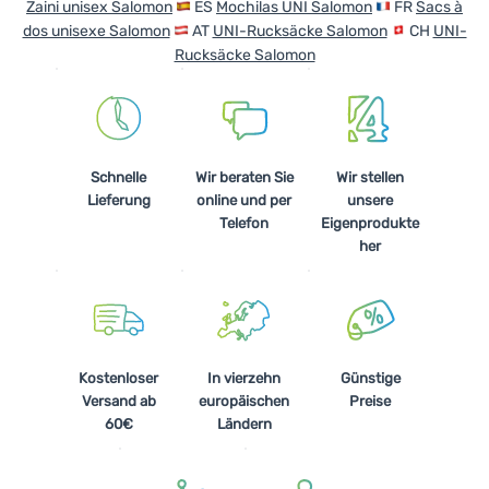
Zaini unisex Salomon
ES
Mochilas UNI Salomon
FR
Sacs à
dos unisexe Salomon
AT
UNI-Rucksäcke Salomon
CH
UNI-
Rucksäcke Salomon
Schnelle
Wir beraten Sie
Wir stellen
Lieferung
online und per
unsere
Telefon
Eigenprodukte
her
Kostenloser
In vierzehn
Günstige
Versand ab
europäischen
Preise
60€
Ländern