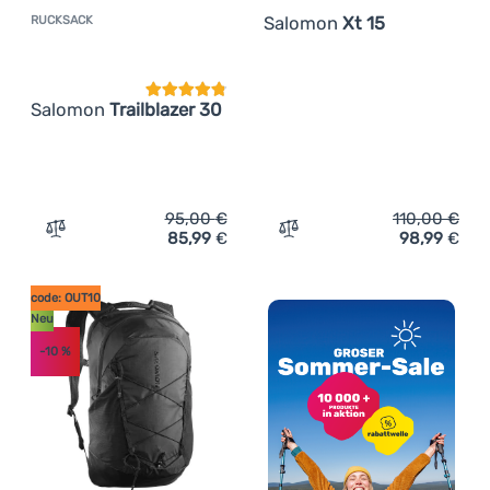
Salomon
Xt 15
RUCKSACK
Kundenbewertung
Salomon
Trailblazer 30
95,00
€
110,00
€
85,99
€
98,99
€
Zum Vergleich 'Rucksack Salomon Trailblazer 30' hinzuf
Zum Vergleich 'Rucksack 
code: OUT10
Neu
-10
%