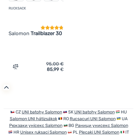
RUCKSACK
Kundenbewertung
Salomon
Trailblazer 30
95,00
€
85,99
€
Zum Vergleich 'Rucksack Salomon Trailblazer 30' hinzuf
CZ
UNI batohy Salomon
SK
UNI batohy Salomon
HU
Salomon UNI hátizsákok
RO
Rucsacuri UNI Salomon
UA
Рюкзаки унісекс Salomon
BG
Раници унисекс Salomon
HR
Unisex ruksaci Salomon
PL
Plecaki UNI Salomon
IT