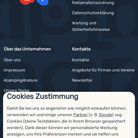
Reklamationsordnung
YouTube
Facebook
Datenschutzerklärung
Wartung und
Sicherheitshinweise
Über das Unternehmen
Kontakte
Über uns
Kontakte
Impressum
Angebote für Firmen und Vereine
4camping4nature
Newsletter
Unsere Tester
Cookies Zustimmung
Damit Sie bei uns so angenehm wie möglich einkaufen können,
verwenden wir und einige unserer
Partner
(z. B.
Google
) sog.
Auszeichnungen
Cookies (kleine Textdateien, die in Ihrem Browser gespeichert
werden). Dank dieser können wir personalisierte Werbung
anzeigen, uns Ihre Präferenzen merken und sie helfen uns