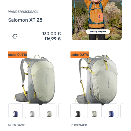
WANDERRUCKSACK
Salomon
XT 25
130,00
€
116,99
€
Zum Vergleich 'Wanderrucksack Salomon XT 25' hinzufü
code: OUT10
code: OUT10
RUCKSACK
RUCKSACK
Kundenbewertung
Kundenbewer