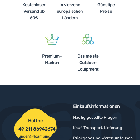
Kostenloser
In vierzehn
Günstige
Versand ab
europäischen
Preise
60€
Ländern
Premium-
Das meiste
Marken
Outdoor-
Equipment
Einkaufsinformationen
Häufig gestellte Fragen
Hotline
Kauf, Transport, Lieferung
+49 211 86942674
bestellungen@4campingshop.de
Rückgabe und Warenumtausch