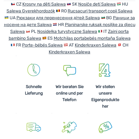
CZ
Krosny na děti Salewa
SK
Nosiče detí Salewa
HU
Salewa Gyerekhordozók
RO
Rucsacuri transport copii Salewa
Anmelden /
UA
Рюкзаки для перенесення дітей Salewa
BG
Раници за
Registrieren
носене на дете Salewa
HR
Planinarske ruksak nosiljke za djecu
Salewa
PL
Nosidełka turystyczne Salewa
IT
Zaini porta
bambino Salewa
ES
Motchilas portabebés montaňa Salewa
FR
Porte-bébés Salewa
AT
Kinderkraxen Salewa
CH
Kinderkraxen Salewa
Schnelle
Wir beraten Sie
Wir stellen
Lieferung
online und per
unsere
Telefon
Eigenprodukte
her