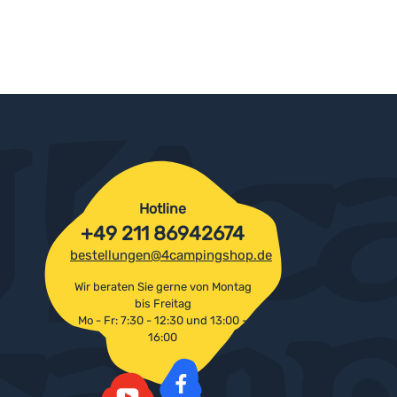
Hotline
+49 211 86942674
bestellungen@4campingshop.de
Wir beraten Sie gerne von Montag
bis Freitag
Mo - Fr: 7:30 - 12:30 und 13:00 -
16:00