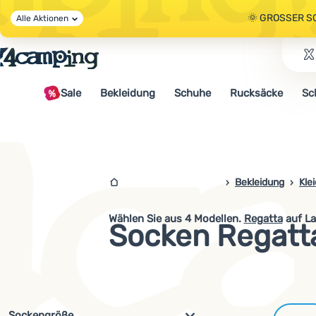
🌞 GROSSER S
Alle Aktionen
🤫 - 10 % AUF 
Sale
Bekleidung
Schuhe
Rucksäcke
Sc
🌞 GROSSER S
4campingshop.de
Bekleidung
Kle
Wählen Sie aus
4
Modellen.
Regatta
auf La
Socken Regatt
Filterung nach Parametern und 
Sockengröße