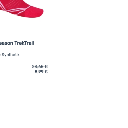
eason TrekTrail
:
Synthetik
23,65
€
8,99
€
ich 'Kindersocken Regatta 2 Season TrekTrail' hinzufügen