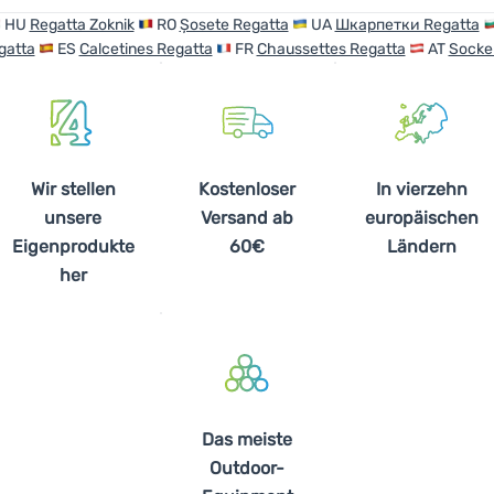
HU
Regatta Zoknik
RO
Șosete Regatta
UA
Шкарпетки Regatta
gatta
ES
Calcetines Regatta
FR
Chaussettes Regatta
AT
Socke
Wir stellen
Kostenloser
In vierzehn
unsere
Versand ab
europäischen
Eigenprodukte
60€
Ländern
her
Das meiste
Outdoor-