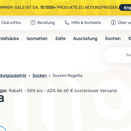
OMMER-SALE IST DA.
10 000+
PRODUKTE ZU AKTIONSPREISEN.
Ang
Club eXtra
Beratung
Hilfe & Kontakte
Über u
AUSGEWÄHLTE CAMPING- & WANDERAUSRÜSTUNG.
CODE
OUT10
NUTZE
hlafsäcke
Isomatten
Zelte
Ausrüstung
Kochen
K
OMMER-SALE IST DA.
10 000+
PRODUKTE ZU AKTIONSPREISEN.
Ang
idungszubehör
Socken
Socken Regatta
ger.
Rabatt - 55% bis - 62% Ab 60 € kostenloser Versand.
a
Marken