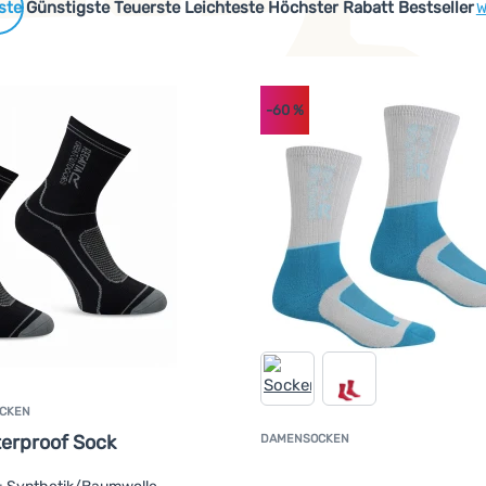
 Produkte
Günstigste
Teuerste
Leichteste
Höchster Rabatt
Bestseller
W
-60
%
OCKEN
erproof Sock
DAMENSOCKEN
K