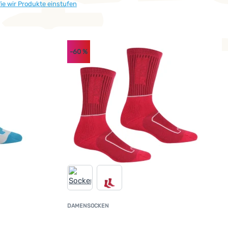
ie wir Produkte einstufen
-60
%
DAMENSOCKEN
undenbewertung
Kundenbewertun