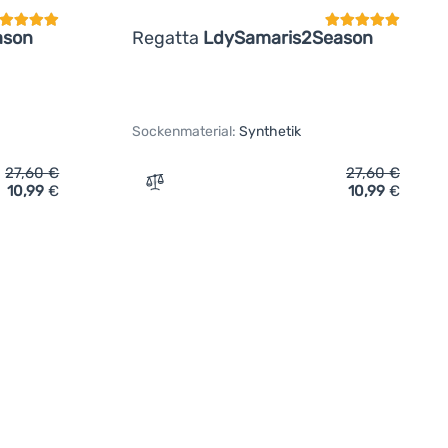
ason
Regatta
LdySamaris2Season
Sockenmaterial:
Synthetik
27,60
€
27,60
€
10,99
€
10,99
€
ken Regatta LdySamaris2Season' hinzufügen
Zum Vergleich 'Damensocken Regatta Ld