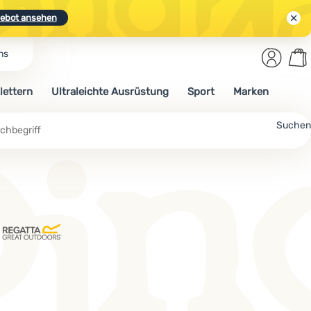
ebot ansehen
Benut
Wa
ns
N.
Entdecken
Anmelden
War
lettern
Ultraleichte Ausrüstung
Sport
Marken
ebot ansehen
Suchen