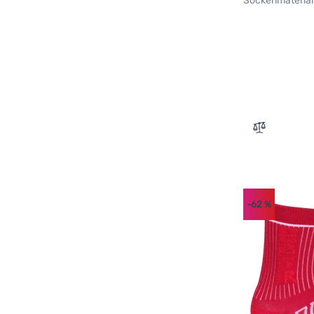
Sockenmaterial
Zum Vergle
-62
%