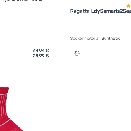
:
Synthetik/Baumwolle
Regatta
LdySamaris2Se
Sockenmaterial:
Synthetik
64,94
€
28,99
€
ich 'Wasserdichte Socken Regatta Waterproof Sock' hinzufügen
Zum Vergleich 'Damensoc