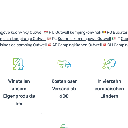
gové kuchynky Outwell
HU
Outwell Kempingkonyhák
RO
Bucătări
nje za kampiranje Outwell
PL
Kuchnie kempingowe Outwell
IT
Cuc
isines de camping Outwell
AT
Campingküchen Outwell
CH
Campin
Wir stellen
Kostenloser
In vierzehn
unsere
Versand ab
europäischen
Eigenprodukte
60€
Ländern
her