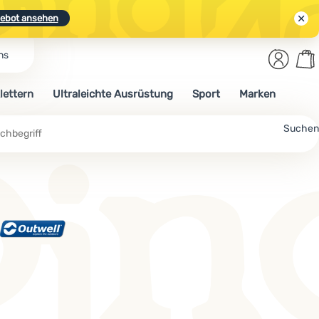
ebot ansehen
Benut
Wa
ns
N.
Entdecken
Anmelden
War
lettern
Ultraleichte Ausrüstung
Sport
Marken
ebot ansehen
Suchen