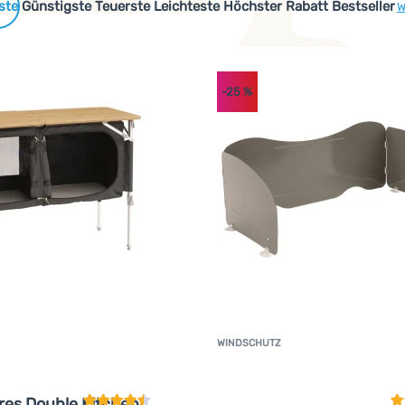
 Produkte
Günstigste
Teuerste
Leichteste
Höchster Rabatt
Bestseller
W
-25
%
WINDSCHUTZ
Kundenbewertung
K
res Double Kitchen