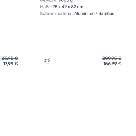
Gewicht:
9000 g
Maße:
75 x 49 x 82 cm
Schrankmaterial:
Aluminium / Bambus
23,95
€
209,95
€
17,99
€
156,99
€
fügen
 Outwell Windshield' hinzufügen
Zum Vergleich 'Campingküche Outwell Pad