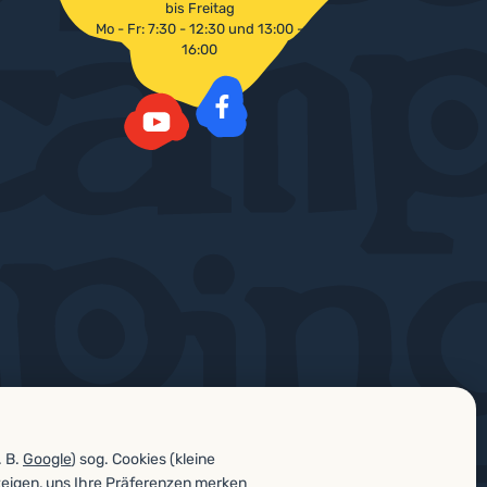
bis Freitag
Mo - Fr: 7:30 - 12:30 und 13:00 -
16:00
Facebook
YouTube
. B.
Google
) sog. Cookies (kleine
zeigen, uns Ihre Präferenzen merken