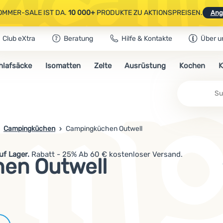
OMMER-SALE IST DA.
10 000+
PRODUKTE ZU AKTIONSPREISEN.
Ang
Club eXtra
Beratung
Hilfe & Kontakte
Über u
AUSGEWÄHLTE CAMPING- & WANDERAUSRÜSTUNG.
CODE
OUT10
NUTZE
hlafsäcke
Isomatten
Zelte
Ausrüstung
Kochen
K
OMMER-SALE IST DA.
10 000+
PRODUKTE ZU AKTIONSPREISEN.
Ang
Campingküchen
Campingküchen Outwell
uf Lager.
Rabatt - 25% Ab 60 € kostenloser Versand.
en Outwell
Marken