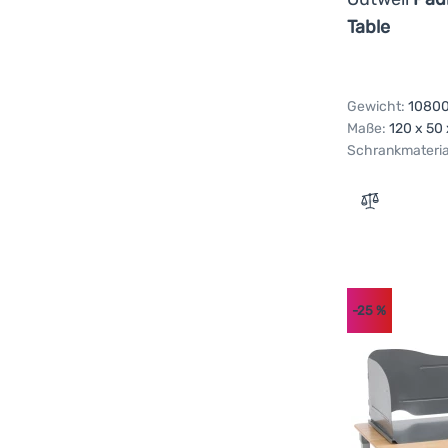
Table
Gewicht:
10800
Maße:
120 x 50
Schrankmateria
Zum Vergle
-25
%