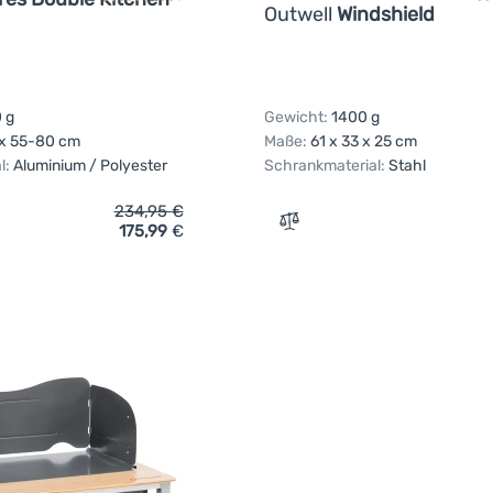
Outwell
Windshield
 g
Gewicht:
1400 g
 x 55-80 cm
Maße:
61 x 33 x 25 cm
l:
Aluminium / Polyester
Schrankmaterial:
Stahl
234,95
€
175,99
€
ich 'Campingküche Outwell Padres Double Kitchen Table' hinzu
Zum Vergleich 'Windschutz