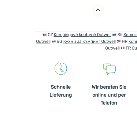
CZ
Kempingové kuchyně Outwell
SK
Kempin
Outwell
BG
Кухни за къмпинг Outwell
HR
Kuhi
Outwell
FR
Cu
Schnelle
Wir beraten Sie
Lieferung
online und per
Telefon