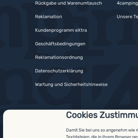
Rückgabe und Warenumtausch
4camping
Reklamation
Unsere Te
Kundenprogramm eXtra
Geschäftsbedingungen
Reklamationsordnung
Datenschutzerklärung
Wartung und Sicherheitshinweise
Cookies Zustimm
Auszeichnungen
Damit Sie bei uns so angenehm wie 
Textdateien, die in Ihrem Browser g