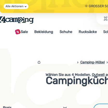
🌞 GROSSER S
Alle Aktionen
🤫 - 10 % AUF 
Sale
Bekleidung
Schuhe
Rucksäcke
Sc
🌞 GROSSER S
4campingshop.de
Camping-Möbel
Wählen Sie aus
4
Modellen.
Outwell
a
Campingküch
Filterung nach Parametern und 
Preis