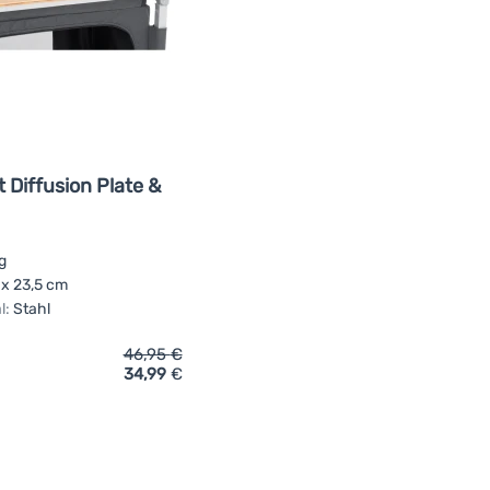
 Diffusion Plate &
g
 x 23,5 cm
l:
Stahl
46,95
€
34,99
€
ich 'Campingküche Outwell Heat Diffusion Plate & Windshield' 