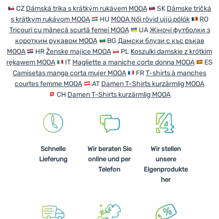
CZ
Dámská trika s krátkým rukávem MOOA
SK
Dámske tričká
s krátkym rukávom MOOA
HU
MOOA Női rövid ujjú pólók
RO
Tricouri cu mânecă scurtă femei MOOA
UA
Жіночі футболки з
коротким рукавом MOOA
BG
Дамски блузи с къс ръкав
MOOA
HR
Ženske majice MOOA
PL
Koszulki damskie z krótkim
rękawem MOOA
IT
Magliette a maniche corte donna MOOA
ES
Camisetas manga corta mujer MOOA
FR
T-shirts à manches
courtes femme MOOA
AT
Damen T-Shirts kurzärmlig MOOA
CH
Damen T-Shirts kurzärmlig MOOA
Schnelle
Wir beraten Sie
Wir stellen
Lieferung
online und per
unsere
Telefon
Eigenprodukte
her