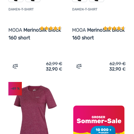
DAMEN-T-SHIRT
DAMEN-T-SHIRT
Kundenbewertung
Kundenbewer
MOOA
MerinoSilk Block
MOOA
MerinoSilk Block
160 short
160 short
62,99
€
62,99
€
32,90
€
32,90
€
Zum Vergleich 'Damen-T-Shirt MOOA MerinoSilk Block 16
Zum Vergleich 'Damen-T-S
-49
%