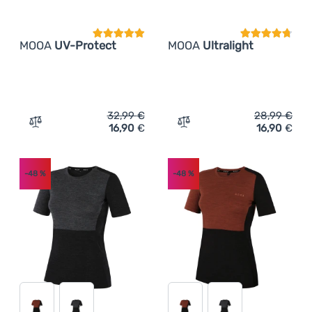
MOOA
UV-Protect
MOOA
Ultralight
32,99
€
28,99
€
16,90
€
16,90
€
Zum Vergleich 'Damen-T-Shirt MOOA UV-Protect' hinzuf
Zum Vergleich 'Damen-T-Sh
-48
%
-48
%