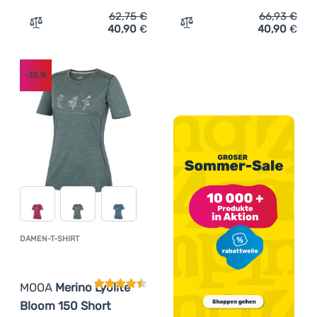
62,75
€
66,93
€
40,90
€
40,90
€
Zum Vergleich 'Damen-T-Shirt MOOA Merino Lyolite Bloo
Zum Vergleich 'Damen-T-S
-35
%
DAMEN-T-SHIRT
Kundenbewertung
MOOA
Merino Lyolite
Bloom 150 Short