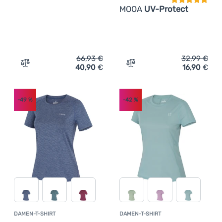
MOOA
UV-Protect
66,93
€
32,99
€
40,90
€
16,90
€
Zum Vergleich 'Damen-T-Shirt MOOA Merino Lyolite Hori
Zum Vergleich 'Damen-T-S
-49
%
-42
%
DAMEN-T-SHIRT
DAMEN-T-SHIRT
Kundenbewertung
Kundenbewer