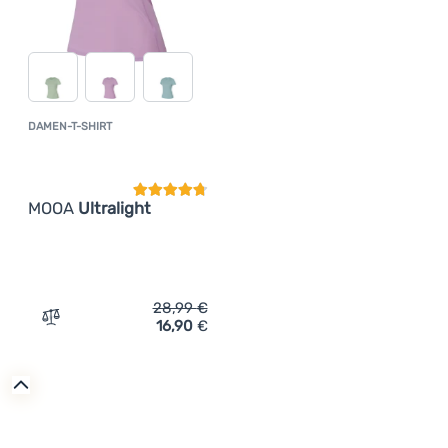
DAMEN-T-SHIRT
Kundenbewertung
MOOA
Ultralight
28,99
€
16,90
€
Zum Vergleich 'Damen-T-Shirt MOOA Ultralight' hinzufü