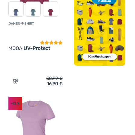
DAMEN-T-SHIRT
Kundenbewertung
MOOA
UV-Protect
32,99
€
16,90
€
Zum Vergleich 'Damen-T-Shirt MOOA UV-Protect' hinzuf
-42
%