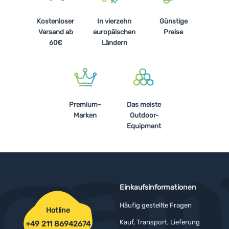
Kostenloser
In vierzehn
Günstige
Versand ab
europäischen
Preise
60€
Ländern
Premium-
Das meiste
Marken
Outdoor-
Equipment
Einkaufsinformationen
Häufig gestellte Fragen
Hotline
Kauf, Transport, Lieferung
+49 211 86942674