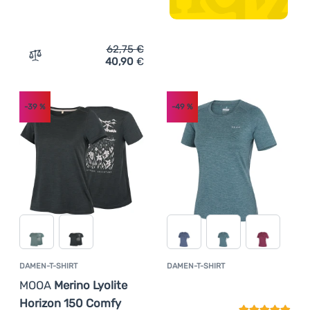
62,75
€
40,90
€
Zum Vergleich 'Damen-T-Shirt MOOA Merino Lyolite Bloo
-39
%
-49
%
DAMEN-T-SHIRT
DAMEN-T-SHIRT
Kundenbewer
MOOA
Merino Lyolite
Horizon 150 Comfy