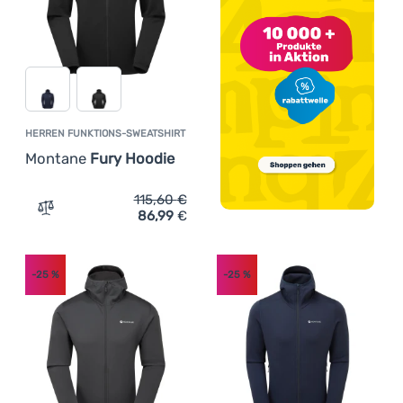
HERREN FUNKTIONS-SWEATSHIRT
Montane
Fury Hoodie
115,60
€
86,99
€
Zum Vergleich 'Herren Funktions-Sweatshirt Montane Fu
-25
%
-25
%