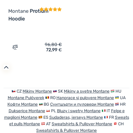
Montane
Protium
Hoodie
96,80
€
72,99
€
Zum Vergleich 'Herren Funktions-Sweatshirt Montane P
CZ
Mikiny Montane
SK
Mikiny a svetre Montane
HU
Montane Pulóverek
RO
Hanorace și pulovere Montane
UA
Кофти Montane
BG
Суитшърти и пуловери Montane
HR
Dukserice Montane
PL
Bluzy i swetry Montane
IT
Felpe e
maglioni Montane
ES
Sudaderas, jerseys Montane
FR
Sweats
et pulls Montane
AT
Sweatshirts & Pullover Montane
CH
Sweatshirts & Pullover Montane