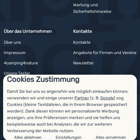
Wartung und
Sicherheitshinweise
Über das Unternehmen
Kontakte
Über uns
Kontakte
Impressum
Angebote für Firmen und Vereine
4camping4nature
Newsletter
Unsere Tester
Cookies Zustimmung
Damit Sie bei uns so angenehm wie möglich einkaufen können,
verwenden wir und einige unserer
Partner
(z. B.
Google
) sog.
Auszeichnungen
Cookies (kleine Textdateien, die in Ihrem Browser gespeichert
werden). Dank dieser können wir personalisierte Werbung
anzeigen, uns Ihre Präferenzen merken und sie helfen uns
beispielsweise auch bei Analysen, die wir zur weiteren
Verbesserung der Website nutzen.
Alles ablehnen
Einstellungen
Alles annehmen