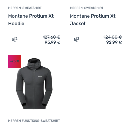
HERREN-SWEATSHIRT
HERREN-SWEATSHIRT
Montane
Protium Xt
Montane
Protium Xt
Hoodie
Jacket
127,60
€
124,00
€
95,99
€
92,99
€
Zum Vergleich 'Herren-Sweatshirt Montane Protium Xt H
Zum Vergleich 'Herren-Sw
-25
%
HERREN FUNKTIONS-SWEATSHIRT
Kundenbewertung