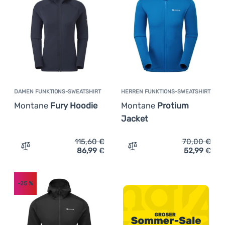
Anmelden /
Registrieren
DAMEN FUNKTIONS-SWEATSHIRT
HERREN FUNKTIONS-SWEATSHIRT
Montane
Fury Hoodie
Montane
Protium
Jacket
115,60
€
70,00
€
86,99
€
52,99
€
Zum Vergleich 'Damen Funktions-Sweatshirt Montane Fu
Zum Vergleich 'Herren Fu
-25
%