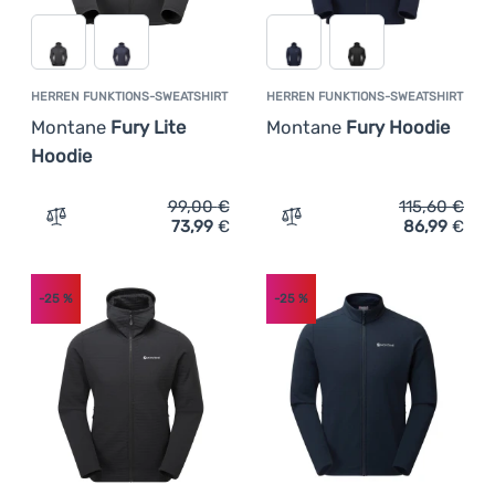
HERREN FUNKTIONS-SWEATSHIRT
HERREN FUNKTIONS-SWEATSHIRT
Montane
Fury Lite
Montane
Fury Hoodie
Hoodie
99,00
€
115,60
€
73,99
€
86,99
€
Zum Vergleich 'Herren Funktions-Sweatshirt Montane Fu
Zum Vergleich 'Herren Fu
-25
%
-25
%