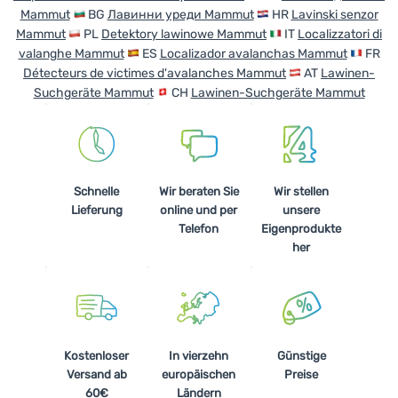
Mammut
BG
Лавинни уреди Mammut
HR
Lavinski senzor
Kochen
Mammut
PL
Detektory lawinowe Mammut
IT
Localizzatori di
valanghe Mammut
ES
Localizador avalanchas Mammut
FR
Klettern
Détecteurs de victimes d'avalanches Mammut
AT
Lawinen-
Ultraleichte
Suchgeräte Mammut
CH
Lawinen-Suchgeräte Mammut
Ausrüstung
Sport
Marken
Schnelle
Wir beraten Sie
Wir stellen
Lieferung
online und per
unsere
Club
Telefon
Eigenprodukte
eXtra
her
Beratung
Hilfe &
Kontakte
Kostenloser
In vierzehn
Günstige
Über
Versand ab
europäischen
Preise
uns
60€
Ländern