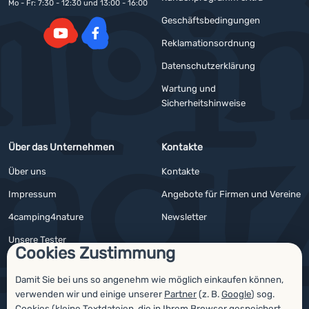
Mo - Fr: 7:30 - 12:30 und 13:00 - 16:00
Geschäftsbedingungen
Reklamationsordnung
YouTube
Facebook
Datenschutzerklärung
Wartung und
Sicherheitshinweise
Über das Unternehmen
Kontakte
Über uns
Kontakte
Impressum
Angebote für Firmen und Vereine
4camping4nature
Newsletter
Unsere Tester
Cookies Zustimmung
Damit Sie bei uns so angenehm wie möglich einkaufen können,
verwenden wir und einige unserer
Partner
(z. B.
Google
) sog.
Auszeichnungen
Cookies (kleine Textdateien, die in Ihrem Browser gespeichert