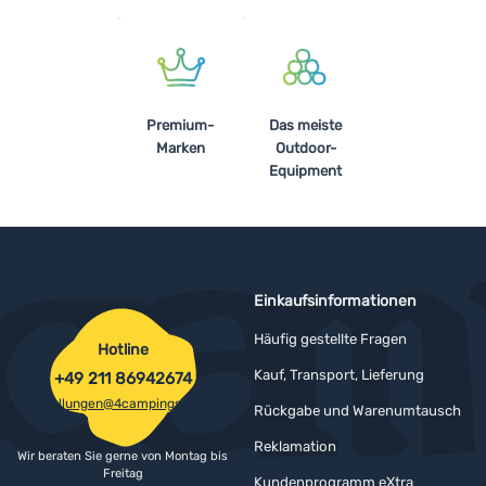
Anmelden /
Registrieren
Premium-
Das meiste
Marken
Outdoor-
Equipment
Einkaufsinformationen
Häufig gestellte Fragen
Hotline
Kauf, Transport, Lieferung
+49 211 86942674
bestellungen@4campingshop.de
Rückgabe und Warenumtausch
Reklamation
Wir beraten Sie gerne von Montag bis
Freitag
Kundenprogramm eXtra