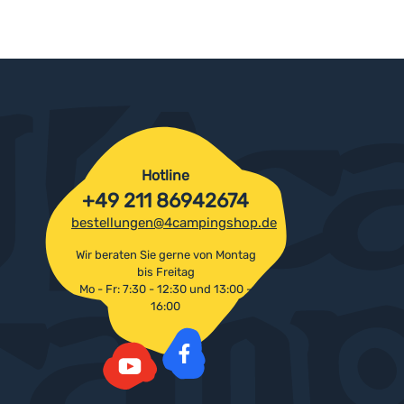
Hotline
+49 211 86942674
bestellungen@4campingshop.de
Wir beraten Sie gerne von Montag
bis Freitag
Mo - Fr: 7:30 - 12:30 und 13:00 -
16:00
Facebook