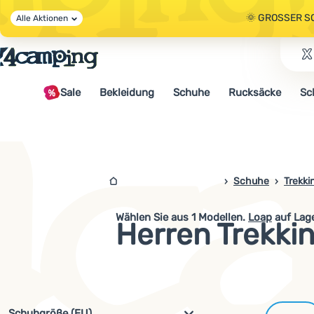
🌞 GROSSER S
Alle Aktionen
🤫 - 10 % AUF 
Sale
Bekleidung
Schuhe
Rucksäcke
Sc
🌞 GROSSER S
4campingshop.de
Schuhe
Trekk
Wählen Sie aus
1
Modellen.
Loap
auf Lage
Herren Trekki
Filterung nach Parametern und 
Schuhgröße (EU)