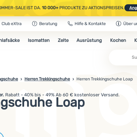
OMMER-SALE IST DA.
10 000+
PRODUKTE ZU AKTIONSPREISEN.
Ang
Club eXtra
Beratung
Hilfe & Kontakte
Über u
AUSGEWÄHLTE CAMPING- & WANDERAUSRÜSTUNG.
CODE
OUT10
NUTZE
hlafsäcke
Isomatten
Zelte
Ausrüstung
Kochen
K
OMMER-SALE IST DA.
10 000+
PRODUKTE ZU AKTIONSPREISEN.
Ang
ingschuhe
Herren Trekkingschuhe
Herren Trekkingschuhe Loap
r.
Rabatt - 40% bis - 49% Ab 60 € kostenloser Versand.
ngschuhe Loap
Marken