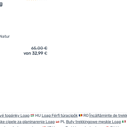
ng
 Natur
65,00
€
von 32,99
€
ich 'Herrenschuhe Loap Sterling' hinzufügen
vé topánky Loap
HU
Loap Férfi túracipők
RO
Încălțăminte de trek
ke cipele za planinarenje Loap
PL
Buty trekkingowe męskie Loap