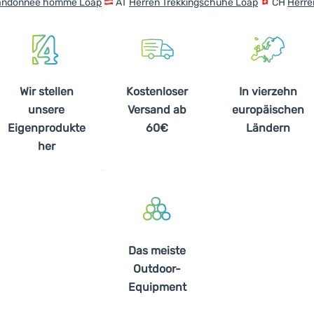
randonnée homme Loap
AT
Herren Trekkingschuhe Loap
CH
Herre
Wir stellen
Kostenloser
In vierzehn
unsere
Versand ab
europäischen
Eigenprodukte
60€
Ländern
her
Das meiste
Outdoor-
Equipment