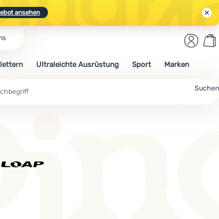
ebot ansehen
Benut
Wa
ns
N.
Entdecken
Anmelden
War
lettern
Ultraleichte Ausrüstung
Sport
Marken
ebot ansehen
Suchen