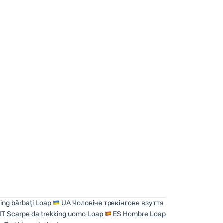
king bărbați Loap
UA
Чоловіче трекінгове взуття
IT
Scarpe da trekking uomo Loap
ES
Hombre Loap