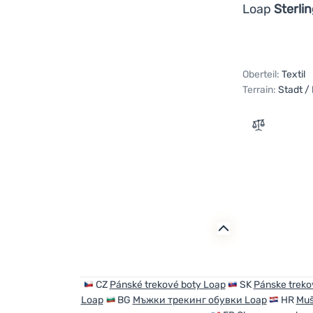
Loap
Sterli
Oberteil:
Textil
Terrain:
Stadt /
Zum Vergle
CZ
Pánské trekové boty Loap
SK
Pánske treko
Loap
BG
Мъжки трекинг обувки Loap
HR
Muš