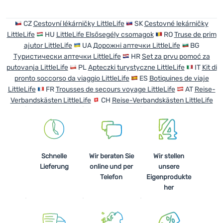
Anmelden /
CZ
Cestovní lékárničky LittleLife
SK
Cestovné lekárničky
LittleLife
HU
LittleLife Elsősegély csomagok
RO
Truse de prim
Registrieren
ajutor LittleLife
UA
Дорожні аптечки LittleLife
BG
Туристически аптечки LittleLife
HR
Set za prvu pomoć za
putovanja LittleLife
PL
Apteczki turystyczne LittleLife
IT
Kit di
pronto soccorso da viaggio LittleLife
ES
Botiquines de viaje
LittleLife
FR
Trousses de secours voyage LittleLife
AT
Reise-
Verbandskästen LittleLife
CH
Reise-Verbandskästen LittleLife
Schnelle
Wir beraten Sie
Wir stellen
Lieferung
online und per
unsere
Telefon
Eigenprodukte
her