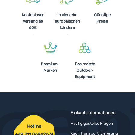
Kostenloser
In vierzehn
Günstige
Versand ab
europäischen
Preise
60€
Ländern
Premium-
Das meiste
Marken
Outdoor-
Equipment
Einkaufsinformationen
Häufig gestellte Fragen
Hotline
Kauf, Transport, Lieferung
+49 211 86942674